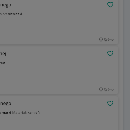
lnego
OBSERWU
olor:
niebieski
Rybno
nej
OBSERWU
rce
Rybno
lnego
OBSERWU
z marki
Materiał:
kamień