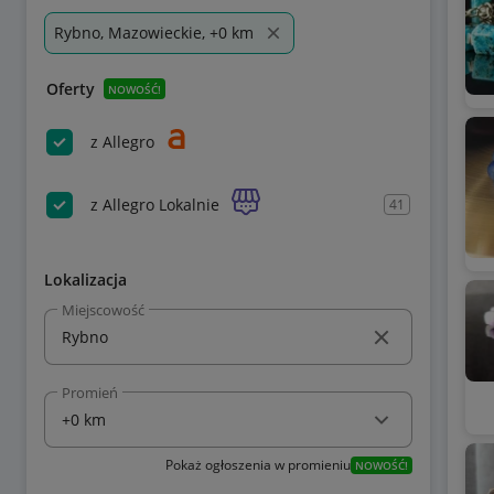
Rybno, Mazowieckie, +0 km
Oferty
NOWOŚĆ!
z Allegro
z Allegro Lokalnie
41
Lokalizacja
Miejscowość
Promień
Pokaż ogłoszenia w promieniu
NOWOŚĆ!