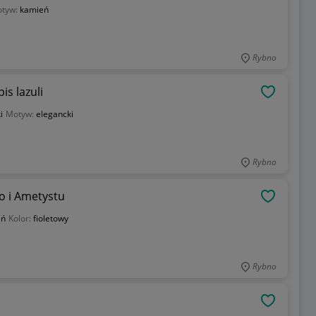
tyw:
kamień
Rybno
is lazuli
OBSERWU
i
Motyw:
elegancki
Rybno
o i Ametystu
OBSERWU
eń
Kolor:
fioletowy
Rybno
OBSERWU