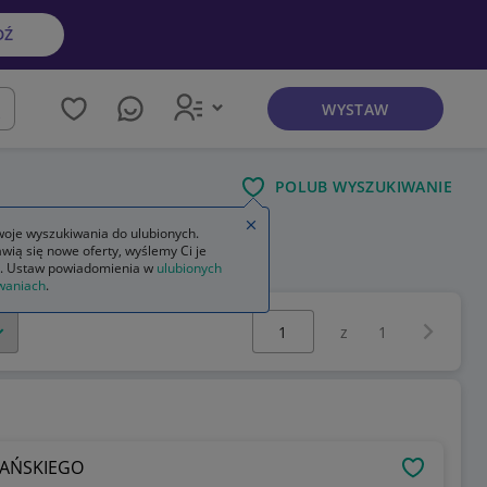
DŹ
WYSTAW
kaj
POLUB WYSZUKIWANIE
Zamknij wskazówkę
oje wyszukiwania do ulubionych.
wią się nowe oferty, wyślemy Ci je
. Ustaw powiadomienia w
ulubionych
waniach
.
Wybierz stronę:
Następna 
z
1
KAŃSKIEGO
OBSERWU