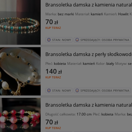
Bransoletka damska z kamienia natura
Marka:
bez marki
Materiał:
kamień
Kamień:
Howlit
K
70
zł
KUP TERAZ
STAN: NOWY
SPRZEDAJĄCY: OSOBA PRYWATNA
Bransoletka damska z perły słodkowod
Płeć:
kobieta
Materiał:
kamień
Kolor:
biały
Motyw:
se
140
zł
KUP TERAZ
STAN: NOWY
SPRZEDAJĄCY: OSOBA PRYWATNA
Bransoletka damska z kamienia natura
Długość całkowita:
17.00 cm
Płeć:
kobieta
Marka:
be
70
zł
KUP TERAZ