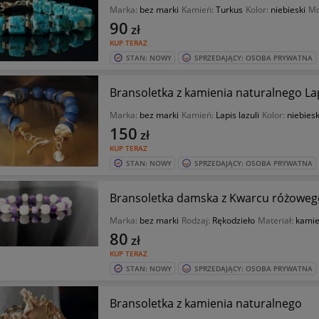
Marka:
bez marki
Kamień:
Turkus
Kolor:
niebieski
Mo
90
zł
KUP TERAZ
STAN: NOWY
SPRZEDAJĄCY: OSOBA PRYWATNA
Bransoletka z kamienia naturalnego Lap
Marka:
bez marki
Kamień:
Lapis lazuli
Kolor:
niebiesk
150
zł
KUP TERAZ
STAN: NOWY
SPRZEDAJĄCY: OSOBA PRYWATNA
Bransoletka damska z Kwarcu różoweg
Marka:
bez marki
Rodzaj:
Rękodzieło
Materiał:
kami
80
zł
KUP TERAZ
STAN: NOWY
SPRZEDAJĄCY: OSOBA PRYWATNA
Bransoletka z kamienia naturalnego