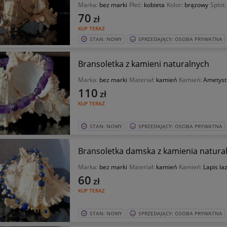
Marka:
bez marki
Płeć:
kobieta
Kolor:
brązowy
Splot
70
zł
KUP TERAZ
STAN: NOWY
SPRZEDAJĄCY: OSOBA PRYWATNA
Bransoletka z kamieni naturalnych
Marka:
bez marki
Materiał:
kamień
Kamień:
Ametyst
110
zł
KUP TERAZ
STAN: NOWY
SPRZEDAJĄCY: OSOBA PRYWATNA
Bransoletka damska z kamienia natura
Marka:
bez marki
Materiał:
kamień
Kamień:
Lapis laz
60
zł
KUP TERAZ
STAN: NOWY
SPRZEDAJĄCY: OSOBA PRYWATNA