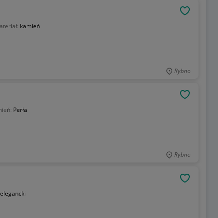
OBSERWU
teriał:
kamień
Rybno
OBSERWU
ień:
Perła
Rybno
OBSERWU
elegancki