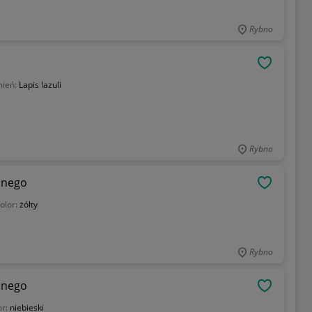
Rybno
OBSERWU
ień:
Lapis lazuli
Rybno
lnego
OBSERWU
olor:
żółty
Rybno
lnego
OBSERWU
or:
niebieski