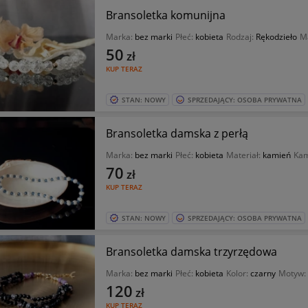
Bransoletka komunijna
Marka:
bez marki
Płeć:
kobieta
Rodzaj:
Rękodzieło
Ma
50
zł
KUP TERAZ
STAN: NOWY
SPRZEDAJĄCY: OSOBA PRYWATNA
Bransoletka damska z perłą
Marka:
bez marki
Płeć:
kobieta
Materiał:
kamień
Kam
70
zł
KUP TERAZ
STAN: NOWY
SPRZEDAJĄCY: OSOBA PRYWATNA
Bransoletka damska trzyrzędowa
Marka:
bez marki
Płeć:
kobieta
Kolor:
czarny
Motyw:
120
zł
KUP TERAZ