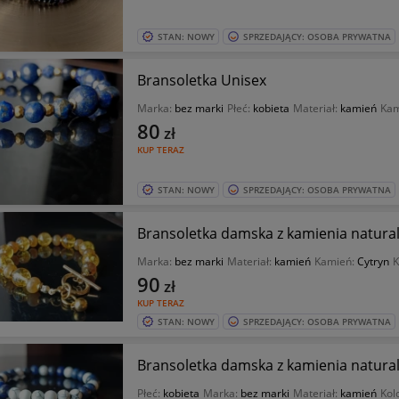
STAN: NOWY
SPRZEDAJĄCY: OSOBA PRYWATNA
Bransoletka Unisex
Marka:
bez marki
Płeć:
kobieta
Materiał:
kamień
Kam
80
zł
KUP TERAZ
STAN: NOWY
SPRZEDAJĄCY: OSOBA PRYWATNA
Bransoletka damska z kamienia natura
Marka:
bez marki
Materiał:
kamień
Kamień:
Cytryn
K
90
zł
KUP TERAZ
STAN: NOWY
SPRZEDAJĄCY: OSOBA PRYWATNA
Bransoletka damska z kamienia natura
Płeć:
kobieta
Marka:
bez marki
Materiał:
kamień
Kol