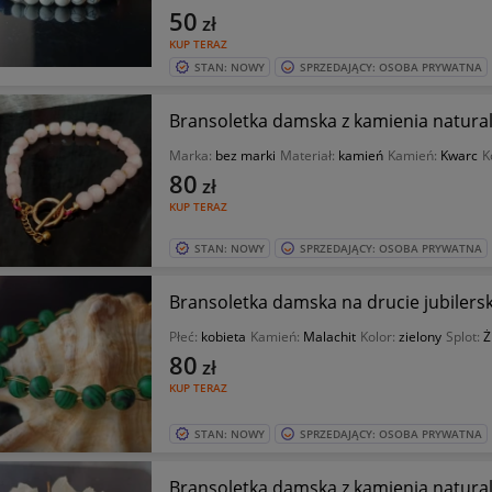
50
zł
KUP TERAZ
STAN: NOWY
SPRZEDAJĄCY: OSOBA PRYWATNA
Bransoletka damska z kamienia natura
Marka:
bez marki
Materiał:
kamień
Kamień:
Kwarc
K
80
zł
KUP TERAZ
STAN: NOWY
SPRZEDAJĄCY: OSOBA PRYWATNA
Bransoletka damska na drucie jubilers
Płeć:
kobieta
Kamień:
Malachit
Kolor:
zielony
Splot:
Ż
80
zł
KUP TERAZ
STAN: NOWY
SPRZEDAJĄCY: OSOBA PRYWATNA
Bransoletka damska z kamienia natura