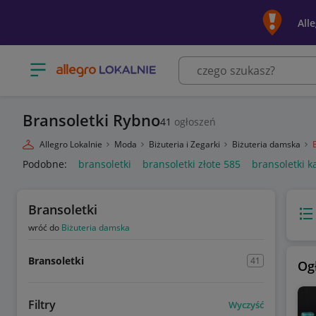
All
Otwórz menu z kategoriami
Bransoletki Rybno
41
ogłoszeń
Allegro Lokalnie
Moda
Biżuteria i Zegarki
Biżuteria damska
Podobne:
bransoletki
bransoletki złote 585
bransoletki k
Bransoletki
Wido
wróć do
Biżuteria damska
Bransoletki
41
Og
Filtry
Wyczyść