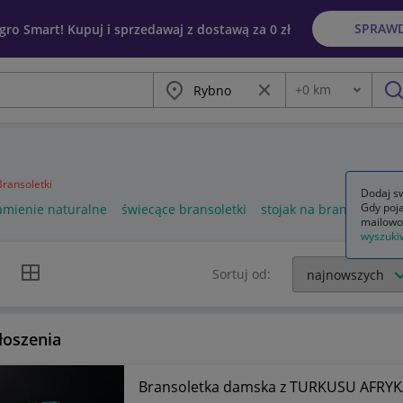
SPRAW
egro Smart! Kupuj i sprzedawaj z dostawą za 0 zł
Miasto
Wyczyść frazę
+
0
km
Odległość
szu
Bransoletki
Dodaj sw
Gdy poja
amienie naturalne
świecące bransoletki
stojak na bransoletki
mailowo
wyszuki
k listy
Widok siatki
Sortuj od:
łoszenia
Bransoletka damska z TURKUSU AFRY