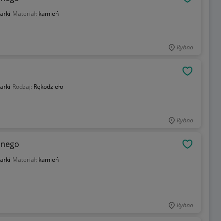
OBSERWU
arki
Materiał:
kamień
Rybno
OBSERWU
arki
Rodzaj:
Rękodzieło
Rybno
lnego
OBSERWU
arki
Materiał:
kamień
Rybno