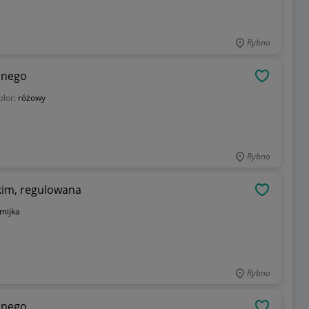
Rybno
lnego
OBSERWU
olor:
różowy
Rybno
kim, regulowana
OBSERWU
mijka
Rybno
lnego