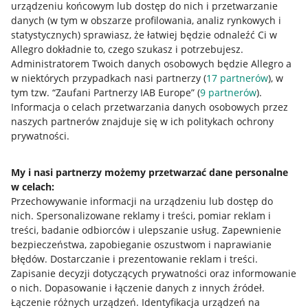
urządzeniu końcowym lub dostęp do nich i przetwarzanie
danych (w tym w obszarze profilowania, analiz rynkowych i
statystycznych) sprawiasz, że łatwiej będzie odnaleźć Ci w
Allegro dokładnie to, czego szukasz i potrzebujesz.
Przydatne informacje
Administratorem Twoich danych osobowych będzie Allegro a
w niektórych przypadkach nasi partnerzy (
17
partnerów
), w
Jak to działa
tym tzw. “Zaufani Partnerzy IAB Europe” (
9
partnerów
).
Informacja o celach przetwarzania danych osobowych przez
Napisz do nas
naszych partnerów znajduje się w ich politykach ochrony
prywatności.
Allegro Gadane dla sprzedających
Allegro Gadane dla kupujących
My i nasi partnerzy możemy przetwarzać dane personalne
Mapa miejscowości
w celach:
Przechowywanie informacji na urządzeniu lub dostęp do
nich
.
Spersonalizowane reklamy i treści, pomiar reklam i
Informacje prawne
treści, badanie odbiorców i ulepszanie usług
.
Zapewnienie
bezpieczeństwa, zapobieganie oszustwom i naprawianie
Regulamin
błędów
.
Dostarczanie i prezentowanie reklam i treści
.
Polityka plików "cookies"
Zapisanie decyzji dotyczących prywatności oraz informowanie
o nich
.
Dopasowanie i łączenie danych z innych źródeł
.
Ustawienia plików "cookies"
Łączenie różnych urządzeń
.
Identyfikacja urządzeń na