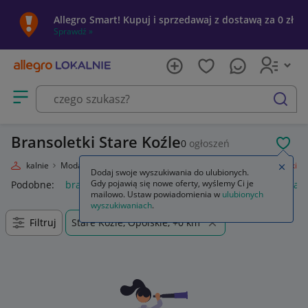
Allegro Smart! Kupuj i sprzedawaj z dostawą za 0 zł
Sprawdź »
Otwórz menu z kategoriami
szukaj
Bransoletki Stare Koźle
0
ogłoszeń
POL
egro Lokalnie
Moda
Biżuteria i Zegarki
Biżuteria damska
Bransoletki
Zamkn
Dodaj swoje wyszukiwania do ulubionych.
Gdy pojawią się nowe oferty, wyślemy Ci je
Podobne:
bransoletki
bransoletki złote 585
bransoletki kam
mailowo. Ustaw powiadomienia w
ulubionych
wyszukiwaniach
.
Filtruj
Stare Koźle, Opolskie, +0 km