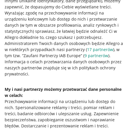
innymi unikalne identyfikatory, dane przeglądarki)
, możemy
zapewnić, że dopasujemy do Ciebie wyświetlane treści.
Wyrażając zgodę na przechowywanie informacji na
urządzeniu końcowym lub dostęp do nich i przetwarzanie
danych (w tym w obszarze profilowania, analiz rynkowych i
statystycznych) sprawiasz, że łatwiej będzie odnaleźć Ci w
Allegro dokładnie to, czego szukasz i potrzebujesz.
Administratorem Twoich danych osobowych będzie Allegro a
w niektórych przypadkach nasi partnerzy (
17
partnerów
), w
Przydatne informacje
tym tzw. “Zaufani Partnerzy IAB Europe” (
9
partnerów
).
Informacja o celach przetwarzania danych osobowych przez
Jak to działa
naszych partnerów znajduje się w ich politykach ochrony
prywatności.
Napisz do nas
Allegro Gadane dla sprzedających
My i nasi partnerzy możemy przetwarzać dane personalne
w celach:
Allegro Gadane dla kupujących
Przechowywanie informacji na urządzeniu lub dostęp do
Mapa miejscowości
nich
.
Spersonalizowane reklamy i treści, pomiar reklam i
treści, badanie odbiorców i ulepszanie usług
.
Zapewnienie
Informacje prawne
bezpieczeństwa, zapobieganie oszustwom i naprawianie
błędów
.
Dostarczanie i prezentowanie reklam i treści
.