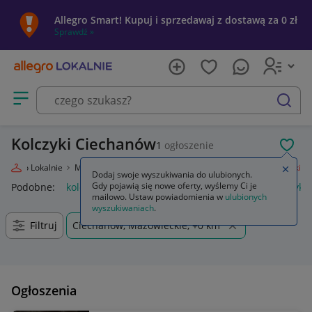
Allegro Smart! Kupuj i sprzedawaj z dostawą za 0 zł
Sprawdź »
Otwórz menu z kategoriami
szukaj
Kolczyki Ciechanów
1
ogłoszenie
POL
Allegro Lokalnie
Moda
Biżuteria i Zegarki
Biżuteria damska
Kolczyki
Zamkn
Dodaj swoje wyszukiwania do ulubionych.
Gdy pojawią się nowe oferty, wyślemy Ci je
Podobne:
kolczyki
kolczyki srebrne
kolczyki złote
kolczyki 
mailowo. Ustaw powiadomienia w
ulubionych
wyszukiwaniach
.
Filtruj
Ciechanów, Mazowieckie, +0 km
Ogłoszenia