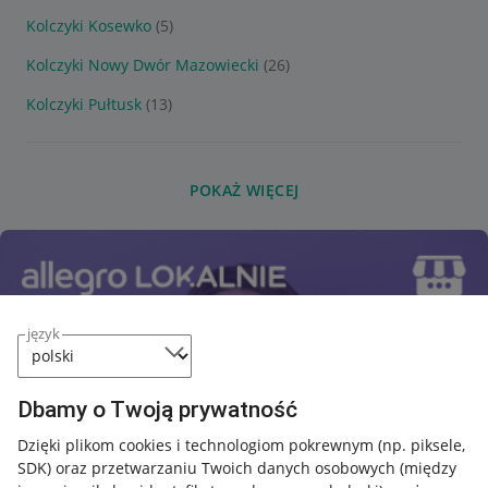
Kolczyki Kosewko
(5)
Kolczyki Nowy Dwór Mazowiecki
(26)
Kolczyki Pułtusk
(13)
POKAŻ WIĘCEJ
język
Dbamy o Twoją prywatność
Dzięki plikom cookies i technologiom pokrewnym
(np. piksele,
SDK)
oraz przetwarzaniu Twoich danych osobowych
(między