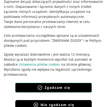
Zapisanie decyzji dotyczących prywatności oraz informowanie
Regulamin
o nich
.
Dopasowanie i łączenie danych z innych źródeł
.
Polityka plików "cookies"
Łączenie różnych urządzeń
.
Identyfikacja urządzeń na
podstawie informacji przesyłanych automatycznie
.
Ustawienia plików "cookies"
Twoje dane personalne przetwarzamy również w celu
ułatwiania korzystania z naszych stron
Udostępnianie lokalizacji
Cele przetwarzania szczegółowo opisane są w ustawieniach
Informacje dla Aktu o Usługach Cyfrowych
dostępnych pod przyciskiem: “ZMIENIAM ZGODY” i w Polityce
plików cookies.
Pobierz aplikację
Zgodę wyrażasz dobrowolnie i jest ważna 12 miesięcy.
Możesz ją w każdym momencie wycofać lub ponowić w
zakładce
Ustawienia plików cookies
na stronie głównej.
Wycofanie zgody nie wpływa na legalność uprzedniego
przetwarzania.
polityka plików cookies
polityka ochrony prywatności
Zgadzam się
Nie zgadzam się