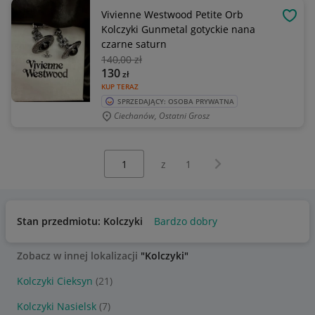
Vivienne Westwood Petite Orb
OBSE
Kolczyki Gunmetal gotyckie nana
czarne saturn
140
,00 zł
130
zł
KUP TERAZ
SPRZEDAJĄCY: OSOBA PRYWATNA
Ciechanów, Ostatni Grosz
Wybierz stronę:
Następna strona
z
1
Stan przedmiotu: Kolczyki
Bardzo dobry
Zobacz w innej lokalizacji
"Kolczyki"
Kolczyki Cieksyn
(21)
Kolczyki Nasielsk
(7)