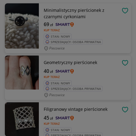
Minimalistyczny pierścionek z
OBSE
czarnymi cyrkoniami
69
zł
KUP TERAZ
STAN: NOWY
SPRZEDAJĄCY: OSOBA PRYWATNA
Piecowice
Geometryczny pierścionek
OBSE
40
zł
KUP TERAZ
STAN: NOWY
SPRZEDAJĄCY: OSOBA PRYWATNA
Piecowice
Filigranowy vintage pierścionek
OBSE
45
zł
KUP TERAZ
STAN: NOWY
SPRZEDAJĄCY: OSOBA PRYWATNA