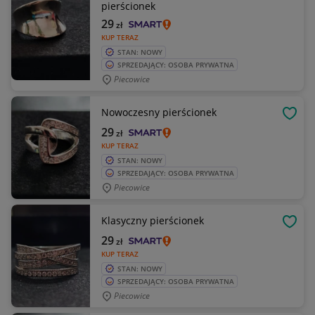
pierścionek
29
zł
KUP TERAZ
STAN: NOWY
SPRZEDAJĄCY: OSOBA PRYWATNA
Piecowice
Nowoczesny pierścionek
OBSE
29
zł
KUP TERAZ
STAN: NOWY
SPRZEDAJĄCY: OSOBA PRYWATNA
Piecowice
Klasyczny pierścionek
OBSE
29
zł
KUP TERAZ
STAN: NOWY
SPRZEDAJĄCY: OSOBA PRYWATNA
Piecowice