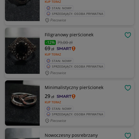
KUP TERAZ
STAN: NOWY
SPRZEDAJĄCY: OSOBA PRYWATNA
Piecowice
Filigranowy pierścionek
OBSE
79
,00 zł
-12%
69
zł
KUP TERAZ
STAN: NOWY
SPRZEDAJĄCY: OSOBA PRYWATNA
Piecowice
Minimalistyczny pierścionek
OBSE
29
zł
KUP TERAZ
STAN: NOWY
SPRZEDAJĄCY: OSOBA PRYWATNA
Piecowice
Nowoczesny posrebrzany
OBSE