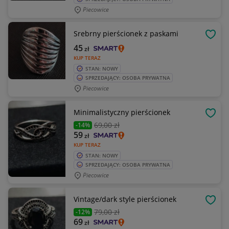
Piecowice
Srebrny pierścionek z paskami
OBSE
45
zł
KUP TERAZ
STAN: NOWY
SPRZEDAJĄCY: OSOBA PRYWATNA
Piecowice
Minimalistyczny pierścionek
OBSE
69
,00 zł
-14%
59
zł
KUP TERAZ
STAN: NOWY
SPRZEDAJĄCY: OSOBA PRYWATNA
Piecowice
Vintage/dark style pierścionek
OBSE
79
,00 zł
-12%
69
zł