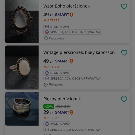
Wzór Boho pierścionek
OBSE
49
zł
KUP TERAZ
STAN: NOWY
SPRZEDAJĄCY: OSOBA PRYWATNA
Piecowice
Vintage pierścionek, biały kaboszon
OBSE
49
zł
KUP TERAZ
STAN: NOWY
SPRZEDAJĄCY: OSOBA PRYWATNA
Piecowice
Piękny pierścionek
OBSE
39
,00 zł
-25%
29
zł
KUP TERAZ
STAN: NOWY
SPRZEDAJĄCY: OSOBA PRYWATNA