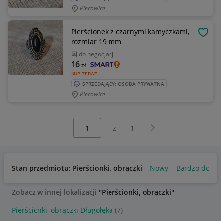
Piecowice
Pierścionek z czarnymi kamyczkami,
OBSE
rozmiar 19 mm
do negocjacji
16
zł
KUP TERAZ
SPRZEDAJĄCY: OSOBA PRYWATNA
Piecowice
Wybierz stronę:
Następna strona
z
1
Stan przedmiotu: Pierścionki, obrączki
Nowy
Bardzo dobry
Zobacz w innej lokalizacji
"Pierścionki, obrączki"
Pierścionki, obrączki Długołęka
(7)