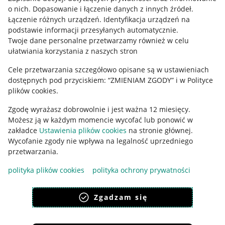
o nich
.
Dopasowanie i łączenie danych z innych źródeł
.
Regulamin
Łączenie różnych urządzeń
.
Identyfikacja urządzeń na
podstawie informacji przesyłanych automatycznie
.
Polityka plików "cookies"
Twoje dane personalne przetwarzamy również w celu
ułatwiania korzystania z naszych stron
Ustawienia plików "cookies"
Cele przetwarzania szczegółowo opisane są w ustawieniach
Udostępnianie lokalizacji
dostępnych pod przyciskiem: “ZMIENIAM ZGODY” i w Polityce
Informacje dla Aktu o Usługach Cyfrowych
plików cookies.
Zgodę wyrażasz dobrowolnie i jest ważna 12 miesięcy.
Pobierz aplikację
Możesz ją w każdym momencie wycofać lub ponowić w
zakładce
Ustawienia plików cookies
na stronie głównej.
Wycofanie zgody nie wpływa na legalność uprzedniego
przetwarzania.
polityka plików cookies
polityka ochrony prywatności
Zgadzam się