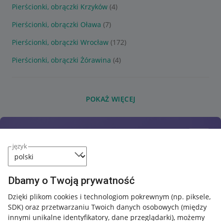
Pierścionki, obrączki Krzyków
(4)
Pierścionki, obrączki Oława
(7)
Pierścionki, obrączki Wrocław
(172)
Pierścionki, obrączki Żórawina
(4)
POKAŻ WIĘCEJ
język
Dbamy o Twoją prywatność
Dzięki plikom cookies i technologiom pokrewnym
(np. piksele,
SDK)
oraz przetwarzaniu Twoich danych osobowych
(między
innymi unikalne identyfikatory, dane przeglądarki)
, możemy