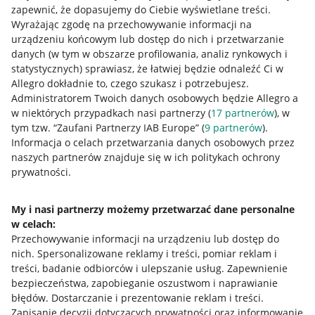
zapewnić, że dopasujemy do Ciebie wyświetlane treści.
Wyrażając zgodę na przechowywanie informacji na
urządzeniu końcowym lub dostęp do nich i przetwarzanie
danych (w tym w obszarze profilowania, analiz rynkowych i
statystycznych) sprawiasz, że łatwiej będzie odnaleźć Ci w
Allegro dokładnie to, czego szukasz i potrzebujesz.
Administratorem Twoich danych osobowych będzie Allegro a
w niektórych przypadkach nasi partnerzy (
17
partnerów
), w
tym tzw. “Zaufani Partnerzy IAB Europe” (
9
partnerów
).
Przydatne informacje
Informacja o celach przetwarzania danych osobowych przez
naszych partnerów znajduje się w ich politykach ochrony
prywatności.
Jak to działa
Napisz do nas
My i nasi partnerzy możemy przetwarzać dane personalne
w celach:
Allegro Gadane dla sprzedających
Przechowywanie informacji na urządzeniu lub dostęp do
Allegro Gadane dla kupujących
nich
.
Spersonalizowane reklamy i treści, pomiar reklam i
treści, badanie odbiorców i ulepszanie usług
.
Zapewnienie
Mapa miejscowości
bezpieczeństwa, zapobieganie oszustwom i naprawianie
błędów
.
Dostarczanie i prezentowanie reklam i treści
.
Informacje prawne
Zapisanie decyzji dotyczących prywatności oraz informowanie