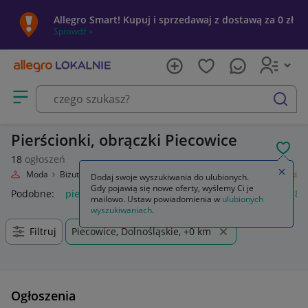
Allegro Smart! Kupuj i sprzedawaj z dostawą za 0 zł
Sprawdź »
Otwórz menu z kategoriami
szukaj
Pierścionki, obrączki Piecowice
POL
18
ogłoszeń
Zamkn
lnie
Moda
Biżuteria i Zegarki
Biżuteria damska
Pierścionki, obrączki
Dodaj swoje wyszukiwania do ulubionych.
Gdy pojawią się nowe oferty, wyślemy Ci je
Podobne:
pierścionki obrączki
złote pierścionki obrączki
8 
mailowo. Ustaw powiadomienia w
ulubionych
wyszukiwaniach
.
Filtruj
Piecowice, Dolnośląskie, +0 km
Ogłoszenia