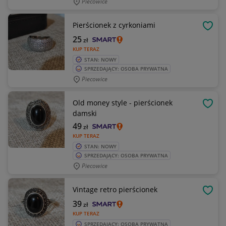
Piecowice
Pierścionek z cyrkoniami
OBSE
25
zł
KUP TERAZ
STAN: NOWY
SPRZEDAJĄCY: OSOBA PRYWATNA
Piecowice
Old money style - pierścionek
OBSE
damski
49
zł
KUP TERAZ
STAN: NOWY
SPRZEDAJĄCY: OSOBA PRYWATNA
Piecowice
Vintage retro pierścionek
OBSE
39
zł
KUP TERAZ
SPRZEDAJĄCY: OSOBA PRYWATNA