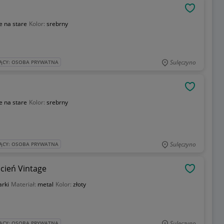
OBSERWU
e na stare
Kolor:
srebrny
Sulęczyno
ĄCY: OSOBA PRYWATNA
OBSERWU
e na stare
Kolor:
srebrny
Sulęczyno
ĄCY: OSOBA PRYWATNA
cień Vintage
OBSERWU
rki
Materiał:
metal
Kolor:
złoty
Sulęczyno
ĄCY: OSOBA PRYWATNA