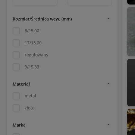
Rozmiar/Średnica wew. (mm)
8/15,00
17/18,00
regulowany
9/15,33
Materiał
metal
złoto
Marka