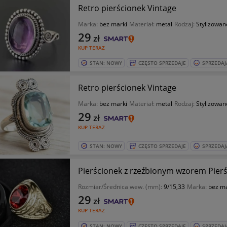
Retro pierścionek Vintage
Marka:
bez marki
Materiał:
metal
Rodzaj:
Stylizowan
29
zł
KUP TERAZ
STAN: NOWY
CZĘSTO SPRZEDAJE
SPRZEDAJ
Retro pierścionek Vintage
Marka:
bez marki
Materiał:
metal
Rodzaj:
Stylizowan
29
zł
KUP TERAZ
STAN: NOWY
CZĘSTO SPRZEDAJE
SPRZEDAJ
Pierścionek z rzeźbionym wzorem Pierś
Rozmiar/Średnica wew. (mm):
9/15,33
Marka:
bez ma
29
zł
KUP TERAZ
STAN: NOWY
CZĘSTO SPRZEDAJE
SPRZEDAJ