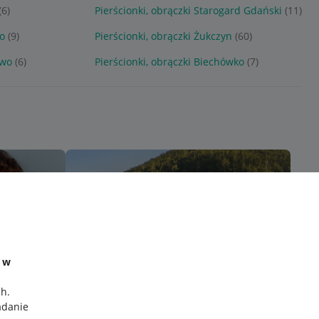
(6)
Pierścionki, obrączki Starogard Gdański
(11)
wo
(9)
Pierścionki, obrączki Żukczyn
(60)
owo
(6)
Pierścionki, obrączki Biechówko
(7)
e w
ch
.
adanie