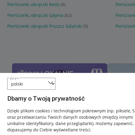
Pierścionki, obrączki Reda
(8)
Pierścion
Pierścionki, obrączki Gdynia
(62)
Pierścion
Pierścionki, obrączki Pruszcz Gdański
(9)
Pierścion
język
Dbamy o Twoją prywatność
Dzięki plikom cookies i technologiom pokrewnym
(np. piksele, 
oraz przetwarzaniu Twoich danych osobowych
(między innymi
unikalne identyfikatory, dane przeglądarki)
, możemy zapewnić, 
dopasujemy do Ciebie wyświetlane treści.