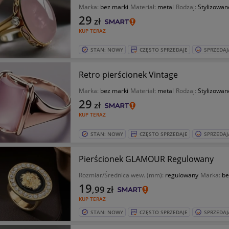
Marka:
bez marki
Materiał:
metal
Rodzaj:
Stylizowan
29
zł
KUP TERAZ
STAN: NOWY
CZĘSTO SPRZEDAJE
SPRZEDAJ
Retro pierścionek Vintage
Marka:
bez marki
Materiał:
metal
Rodzaj:
Stylizowan
29
zł
KUP TERAZ
STAN: NOWY
CZĘSTO SPRZEDAJE
SPRZEDAJ
Pierścionek GLAMOUR Regulowany
Rozmiar/Średnica wew. (mm):
regulowany
Marka:
be
19
,99
zł
KUP TERAZ
STAN: NOWY
CZĘSTO SPRZEDAJE
SPRZEDAJ