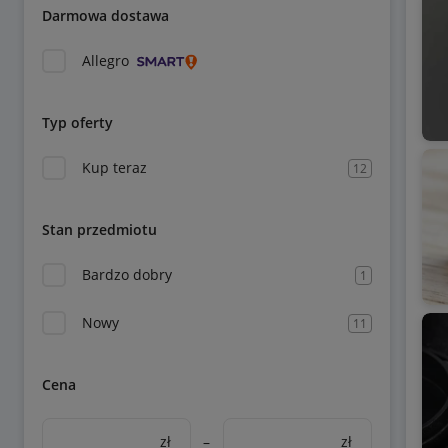
Darmowa dostawa
Allegro
Typ oferty
Kup teraz
12
Stan przedmiotu
Bardzo dobry
1
Nowy
11
Cena
zł
–
zł