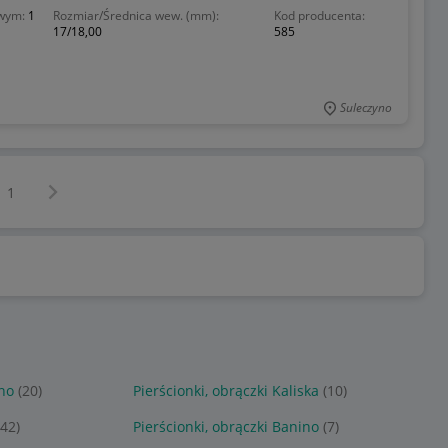
owym:
1
Rozmiar/Średnica wew. (mm):
Kod producenta:
17/18,00
585
Suleczyno
Następna strona
z
1
ino
(20)
Pierścionki, obrączki Kaliska
(10)
(42)
Pierścionki, obrączki Banino
(7)