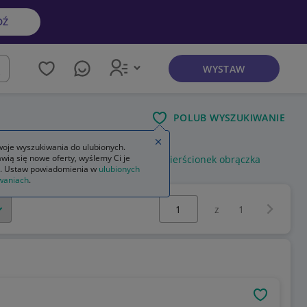
DŹ
WYSTAW
kaj
POLUB WYSZUKIWANIE
Zamknij wskazówkę
oje wyszukiwania do ulubionych.
wią się nowe oferty, wyślemy Ci je
zenie
złoty pierścionek obrączka
pierścionek obrączka
. Ustaw powiadomienia w
ulubionych
waniach
.
Wybierz stronę:
Następna 
z
1
OBSERWU