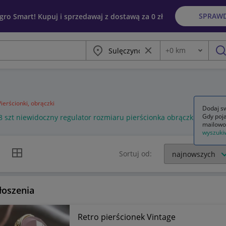
SPRAW
egro Smart! Kupuj i sprzedawaj z dostawą za 0 zł
Miasto
Wyczyść frazę
+
0
km
Odległość
szu
Pierścionki, obrączki
Dodaj sw
Gdy poja
8 szt niewidoczny regulator rozmiaru pierścionka obrączki zmniejs
mailowo
wyszuki
k listy
Widok siatki
Sortuj od:
łoszenia
Retro pierścionek Vintage