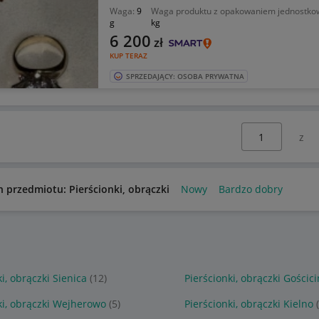
Waga:
9
Waga produktu z opakowaniem jednostk
g
kg
6 200
zł
KUP TERAZ
SPRZEDAJĄCY: OSOBA PRYWATNA
Wybierz stronę:
n przedmiotu: Pierścionki, obrączki
Nowy
Bardzo dobry
i, obrączki Sienica
(12)
Pierścionki, obrączki Gościc
ki, obrączki Wejherowo
(5)
Pierścionki, obrączki Kielno