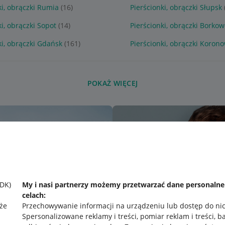
ki, obrączki Rumia
(16)
Pierścionki, obrączki Słupsk
ki, obrączki Sopot
(14)
Pierścionki, obrączki Borko
ki, obrączki Gdańsk
(161)
Pierścionki, obrączki Koron
POKAŻ WIĘCEJ
SDK)
My i nasi partnerzy możemy przetwarzać dane personaln
celach:
że
Przechowywanie informacji na urządzeniu lub dostęp do ni
Spersonalizowane reklamy i treści, pomiar reklam i treści, b