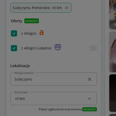
Sulęczyno, Pomorskie, +0 km
Oferty
NOWOŚĆ!
z Allegro
z Allegro Lokalnie
12
Lokalizacja
Miejscowość
Promień
Pokaż ogłoszenia w promieniu
NOWOŚĆ!