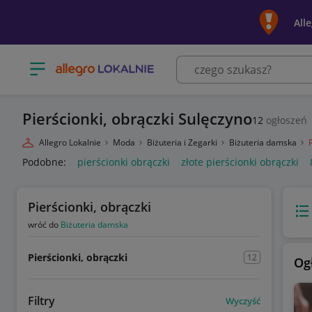
All
Otwórz menu z kategoriami
Pierścionki, obrączki Sulęczyno
12
ogłoszeń
Allegro Lokalnie
Moda
Biżuteria i Zegarki
Biżuteria damska
Podobne:
pierścionki obrączki
złote pierścionki obrączki
Pierścionki, obrączki
Wido
wróć do
Biżuteria damska
Pierścionki, obrączki
12
Og
Filtry
Wyczyść