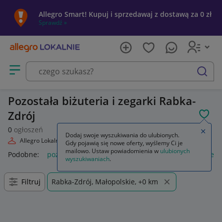
Allegro Smart! Kupuj i sprzedawaj z dostawą za 0 zł
Sprawdź »
Otwórz menu z kategoriami
szukaj
Pozostała biżuteria i zegarki Rabka-
Zdrój
POL
0
ogłoszeń
Zamkn
Dodaj swoje wyszukiwania do ulubionych.
Allegro Lokalnie
Moda
Biżuteria i Zegarki
Pozostałe
Gdy pojawią się nowe oferty, wyślemy Ci je
mailowo. Ustaw powiadomienia w
ulubionych
Podobne:
pozostałe
łóżka pozostałe
pozostałe miasta i regi
wyszukiwaniach
.
Filtruj
Rabka-Zdrój, Małopolskie, +0 km