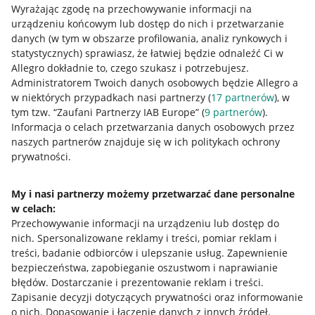
Wyrażając zgodę na przechowywanie informacji na
urządzeniu końcowym lub dostęp do nich i przetwarzanie
danych (w tym w obszarze profilowania, analiz rynkowych i
statystycznych) sprawiasz, że łatwiej będzie odnaleźć Ci w
Allegro dokładnie to, czego szukasz i potrzebujesz.
Nawigacja
Administratorem Twoich danych osobowych będzie Allegro a
Przydatne informacje
w niektórych przypadkach nasi partnerzy (
17
partnerów
), w
tym tzw. “Zaufani Partnerzy IAB Europe” (
9
partnerów
).
Jak to działa
Informacja o celach przetwarzania danych osobowych przez
naszych partnerów znajduje się w ich politykach ochrony
Napisz do nas
prywatności.
Allegro Gadane dla sprzedających
My i nasi partnerzy możemy przetwarzać dane personalne
Allegro Gadane dla kupujących
w celach:
Mapa miejscowości
Przechowywanie informacji na urządzeniu lub dostęp do
nich
.
Spersonalizowane reklamy i treści, pomiar reklam i
Informacje prawne
treści, badanie odbiorców i ulepszanie usług
.
Zapewnienie
bezpieczeństwa, zapobieganie oszustwom i naprawianie
błędów
.
Dostarczanie i prezentowanie reklam i treści
.
Regulamin
Zapisanie decyzji dotyczących prywatności oraz informowanie
Polityka plików "cookies"
o nich
.
Dopasowanie i łączenie danych z innych źródeł
.