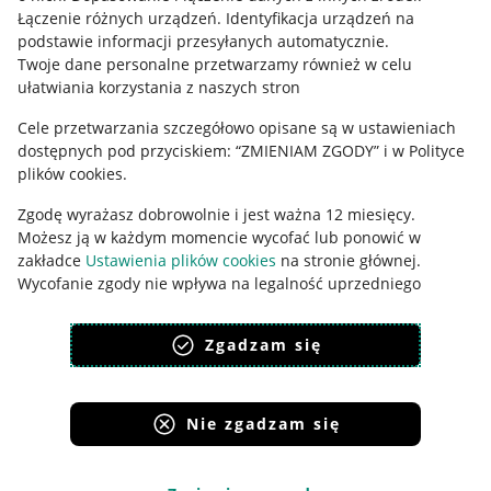
Łączenie różnych urządzeń
.
Identyfikacja urządzeń na
Ustawienia plików "cookies"
podstawie informacji przesyłanych automatycznie
.
Twoje dane personalne przetwarzamy również w celu
Udostępnianie lokalizacji
ułatwiania korzystania z naszych stron
Informacje dla Aktu o Usługach Cyfrowych
Cele przetwarzania szczegółowo opisane są w ustawieniach
dostępnych pod przyciskiem: “ZMIENIAM ZGODY” i w Polityce
Pobierz aplikację
plików cookies.
Zgodę wyrażasz dobrowolnie i jest ważna 12 miesięcy.
Możesz ją w każdym momencie wycofać lub ponowić w
zakładce
Ustawienia plików cookies
na stronie głównej.
Wycofanie zgody nie wpływa na legalność uprzedniego
przetwarzania.
Zgadzam się
polityka plików cookies
polityka ochrony prywatności
Nie zgadzam się
Korzystanie z serwisu oznacza akceptację
regulaminu
.