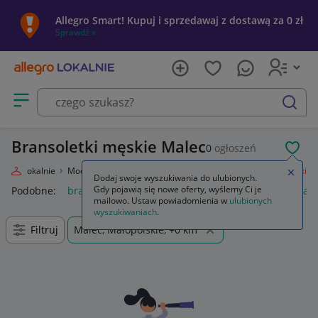
Allegro Smart! Kupuj i sprzedawaj z dostawą za 0 zł
Sprawdź »
Otwórz menu z kategoriami
szukaj
Bransoletki męskie Malec
0
ogłoszeń
POL
llegro Lokalnie
Moda
Biżuteria i Zegarki
Biżuteria męska
Bransoletki
Zamkn
Dodaj swoje wyszukiwania do ulubionych.
Gdy pojawią się nowe oferty, wyślemy Ci je
Podobne:
bransoletki
bransoletki złote 585
bransoletki kam
mailowo. Ustaw powiadomienia w
ulubionych
wyszukiwaniach
.
Filtruj
Malec, Małopolskie, +0 km