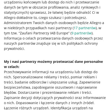
urządzeniu końcowym lub dostęp do nich i przetwarzanie
danych (w tym w obszarze profilowania, analiz rynkowych i
statystycznych) sprawiasz, że łatwiej będzie odnaleźć Ci w
Allegro dokładnie to, czego szukasz i potrzebujesz.
Przydatne informacje
Administratorem Twoich danych osobowych będzie Allegro a
w niektórych przypadkach nasi partnerzy (
17
partnerów
), w
Jak to działa
tym tzw. “Zaufani Partnerzy IAB Europe” (
9
partnerów
).
Informacja o celach przetwarzania danych osobowych przez
Napisz do nas
naszych partnerów znajduje się w ich politykach ochrony
prywatności.
Allegro Gadane dla sprzedających
Allegro Gadane dla kupujących
My i nasi partnerzy możemy przetwarzać dane personalne
Mapa miejscowości
w celach:
Przechowywanie informacji na urządzeniu lub dostęp do
nich
.
Spersonalizowane reklamy i treści, pomiar reklam i
Informacje prawne
treści, badanie odbiorców i ulepszanie usług
.
Zapewnienie
bezpieczeństwa, zapobieganie oszustwom i naprawianie
Regulamin
błędów
.
Dostarczanie i prezentowanie reklam i treści
.
Polityka plików "cookies"
Zapisanie decyzji dotyczących prywatności oraz informowanie
o nich
.
Dopasowanie i łączenie danych z innych źródeł
.
Ustawienia plików "cookies"
Łączenie różnych urządzeń
.
Identyfikacja urządzeń na