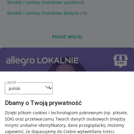
Bombki i ozdoby choinkowe Łaziska
(4)
Bombki i ozdoby choinkowe Bełżyce
(18)
POKAŻ WIĘCEJ
język
Dbamy o Twoją prywatność
Dzięki plikom cookies i technologiom pokrewnym
(np. piksele,
SDK)
oraz przetwarzaniu Twoich danych osobowych
(między
innymi unikalne identyfikatory, dane przeglądarki)
, możemy
zapewnić, że dopasujemy do Ciebie wyświetlane treści.