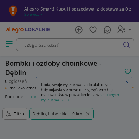
Allegro Smart! Kupuj i sprzedawaj z dostawą za 0 zł
Sprawdź »
Otwórz menu z kategoriami
szukaj
Bombki i ozdoby choinkowe -
Dęblin
POL
0
ogłoszeń
Zamkn
Dodaj swoje wyszukiwania do ulubionych.
iąteczne i okolicznościowe
Boże Narodzenie
Bombki i ozdoby choinkowe
Gdy pojawią się nowe oferty, wyślemy Ci je
mailowo. Ustaw powiadomienia w
ulubionych
Podobne:
bombki i ozdoby choinkowe
wyszukiwaniach
.
Filtruj
Dęblin, Lubelskie, +0 km