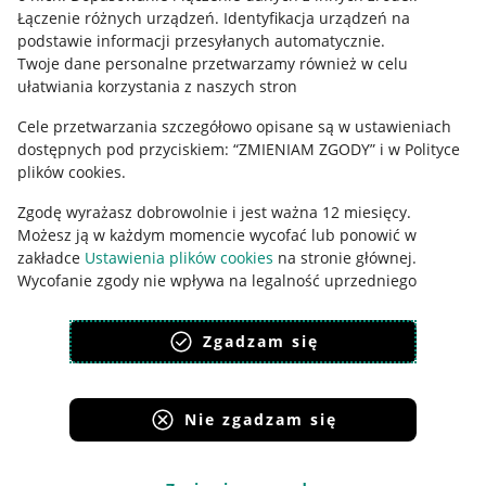
Łączenie różnych urządzeń
.
Identyfikacja urządzeń na
Ustawienia plików "cookies"
podstawie informacji przesyłanych automatycznie
.
Twoje dane personalne przetwarzamy również w celu
Udostępnianie lokalizacji
ułatwiania korzystania z naszych stron
Informacje dla Aktu o Usługach Cyfrowych
Cele przetwarzania szczegółowo opisane są w ustawieniach
dostępnych pod przyciskiem: “ZMIENIAM ZGODY” i w Polityce
Pobierz aplikację
plików cookies.
Zgodę wyrażasz dobrowolnie i jest ważna 12 miesięcy.
Możesz ją w każdym momencie wycofać lub ponowić w
zakładce
Ustawienia plików cookies
na stronie głównej.
Wycofanie zgody nie wpływa na legalność uprzedniego
przetwarzania.
Zgadzam się
polityka plików cookies
polityka ochrony prywatności
Nie zgadzam się
Korzystanie z serwisu oznacza akceptację
regulaminu
.