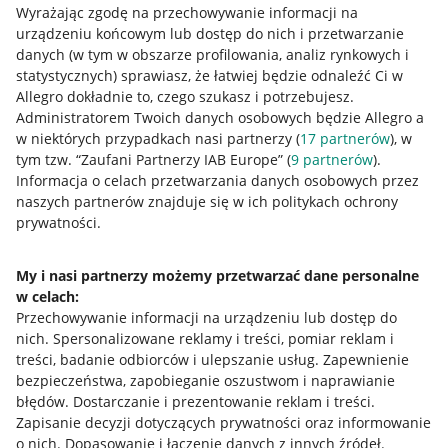
Wyrażając zgodę na przechowywanie informacji na
urządzeniu końcowym lub dostęp do nich i przetwarzanie
danych (w tym w obszarze profilowania, analiz rynkowych i
statystycznych) sprawiasz, że łatwiej będzie odnaleźć Ci w
Allegro dokładnie to, czego szukasz i potrzebujesz.
Administratorem Twoich danych osobowych będzie Allegro a
Przydatne informacje
w niektórych przypadkach nasi partnerzy (
17
partnerów
), w
tym tzw. “Zaufani Partnerzy IAB Europe” (
9
partnerów
).
Jak to działa
Informacja o celach przetwarzania danych osobowych przez
naszych partnerów znajduje się w ich politykach ochrony
Napisz do nas
prywatności.
Allegro Gadane dla sprzedających
My i nasi partnerzy możemy przetwarzać dane personalne
Allegro Gadane dla kupujących
w celach:
Mapa miejscowości
Przechowywanie informacji na urządzeniu lub dostęp do
nich
.
Spersonalizowane reklamy i treści, pomiar reklam i
Informacje prawne
treści, badanie odbiorców i ulepszanie usług
.
Zapewnienie
bezpieczeństwa, zapobieganie oszustwom i naprawianie
błędów
.
Dostarczanie i prezentowanie reklam i treści
.
Regulamin
Zapisanie decyzji dotyczących prywatności oraz informowanie
Polityka plików "cookies"
o nich
.
Dopasowanie i łączenie danych z innych źródeł
.