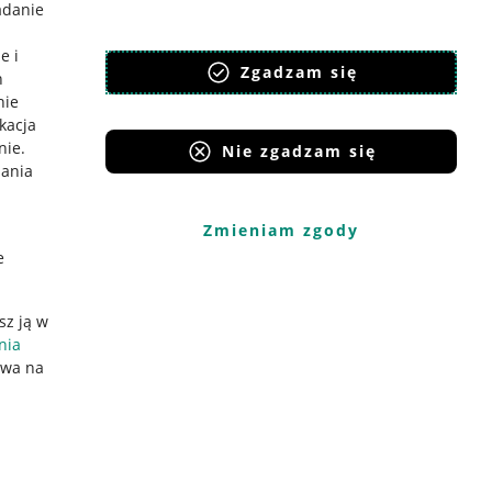
adanie
e i
Zgadzam się
h
nie
ikacja
nie
.
Nie zgadzam się
iania
Zmieniam zgody
e
sz ją w
nia
ywa na