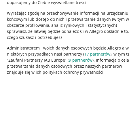
dopasujemy do Ciebie wyświetlane treści.
Wyrażając zgodę na przechowywanie informacji na urządzeniu
końcowym lub dostęp do nich i przetwarzanie danych (w tym w
obszarze profilowania, analiz rynkowych i statystycznych)
sprawiasz, że łatwiej będzie odnaleźć Ci w Allegro dokładnie to,
czego szukasz i potrzebujesz.
Przydatne informacje
Informacje p
Administratorem Twoich danych osobowych będzie Allegro a w
niektórych przypadkach nasi partnerzy (
17
partnerów
), w tym t
Jak to działa
Regulamin
“Zaufani Partnerzy IAB Europe” (
9
partnerów
). Informacja o cel
Napisz do nas
Polityka plików
przetwarzania danych osobowych przez naszych partnerów
znajduje się w ich politykach ochrony prywatności.
Allegro Gadane dla sprzedających
Ustawienia plik
Allegro Gadane dla kupujących
Udostępnianie l
Mapa miejscowości
Informacje dla
Korzystanie z serwisu oznacza akceptację
regulaminu
.