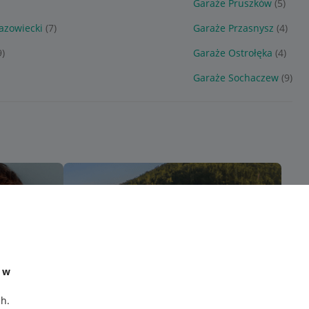
Garaże Pruszków
(5)
azowiecki
(7)
Garaże Przasnysz
(4)
9)
Garaże Ostrołęka
(4)
Garaże Sochaczew
(9)
e w
ch
.