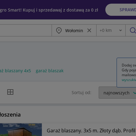
SPRAW
egro Smart! Kupuj i sprzedawaj z dostawą za 0 zł
Miasto
Wyczyść frazę
+
0
km
Odległość
szu
Dodaj sw
Gdy poja
aż blaszany 4x5
garaż blaszak
mailowo
wyszuki
k listy
Widok siatki
Sortuj od:
łoszenia
Garaż blaszany. 3x5 m. Złoty dąb. Profi