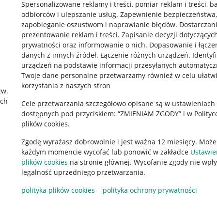
Spersonalizowane reklamy i treści, pomiar reklam i treści, b
odbiorców i ulepszanie usług
.
Zapewnienie bezpieczeństwa,
zapobieganie oszustwom i naprawianie błędów
.
Dostarczani
prezentowanie reklam i treści
.
Zapisanie decyzji dotyczącyc
prywatności oraz informowanie o nich
.
Dopasowanie i łącze
danych z innych źródeł
.
Łączenie różnych urządzeń
.
Identyf
urządzeń na podstawie informacji przesyłanych automatycz
rawne
Pobierz aplikację
Twoje dane personalne przetwarzamy również w celu ułatw
korzystania z naszych stron
zw.
ach
Cele przetwarzania szczegółowo opisane są w ustawieniach
 "cookies"
dostępnych pod przyciskiem: “ZMIENIAM ZGODY” i w Polityc
plików cookies.
ów "cookies"
Zgodę wyrażasz dobrowolnie i jest ważna 12 miesięcy. Może
okalizacji
każdym momencie wycofać lub ponowić w zakładce
Ustawie
 Aktu o Usługach Cyfrowych
plików cookies
na stronie głównej. Wycofanie zgody nie wpł
legalność uprzedniego przetwarzania.
polityka plików cookies
polityka ochrony prywatności