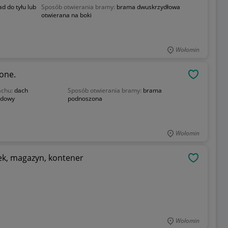
ad do tyłu lub
Sposób otwierania bramy:
brama dwuskrzydłowa
otwierana na boki
Wołomin
one.
OBSERWU
achu:
dach
Sposób otwierania bramy:
brama
dowy
podnoszona
Wołomin
ek, magazyn, kontener
OBSERWU
Wołomin