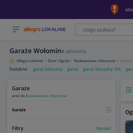
All
Otwórz menu z kategoriami
Garaże Wołomin
4
ogłoszenia
Allegro Lokalnie
Dom i Ogród
Budownictwo i Akcesoria
Garaże
Podobne:
garaż blaszany
garaż
garaż blaszany 3x5
gar
Garaże
Wido
wróć do
Budownictwo i Akcesoria
Garaże
4
Og
Filtry
Wyczyść