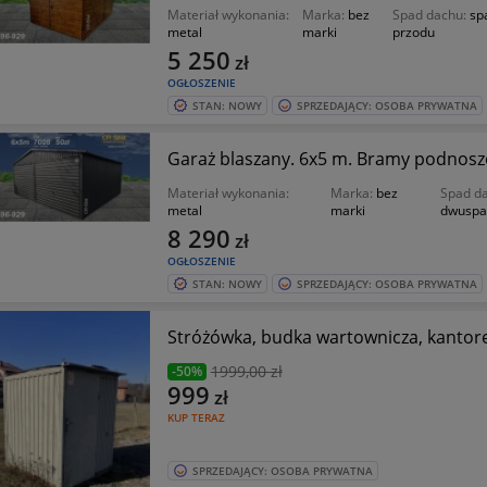
Materiał wykonania:
Marka:
bez
Spad dachu:
sp
metal
marki
przodu
5 250
zł
OGŁOSZENIE
STAN: NOWY
SPRZEDAJĄCY: OSOBA PRYWATNA
Garaż blaszany. 6x5 m. Bramy podnosz
Materiał wykonania:
Marka:
bez
Spad d
metal
marki
dwuspa
8 290
zł
OGŁOSZENIE
STAN: NOWY
SPRZEDAJĄCY: OSOBA PRYWATNA
Stróżówka, budka wartownicza, kantor
1999
,00 zł
-50%
999
zł
KUP TERAZ
SPRZEDAJĄCY: OSOBA PRYWATNA