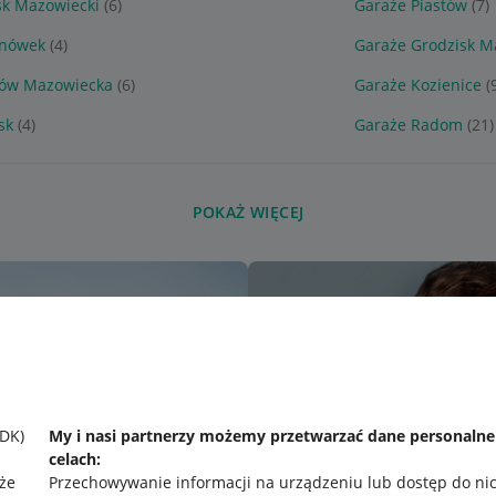
sk Mazowiecki
(6)
Garaże Piastów
(7)
anówek
(4)
Garaże Grodzisk M
rów Mazowiecka
(6)
Garaże Kozienice
(
sk
(4)
Garaże Radom
(21)
POKAŻ WIĘCEJ
SDK)
My i nasi partnerzy możemy przetwarzać dane personaln
celach:
że
Przechowywanie informacji na urządzeniu lub dostęp do ni