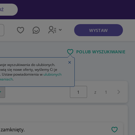
DŹ
WYSTAW
kaj
POLUB WYSZUKIWANIE
Zamknij wskazówkę
oje wyszukiwania do ulubionych.
wią się nowe oferty, wyślemy Ci je
. Ustaw powiadomienia w
ulubionych
waniach
.
Wybierz stronę:
Następna 
z
1
l zamknięty.
OBSERWU