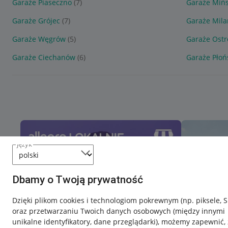
Garaże Piaseczno
(7)
Garaże Miń
Garaże Grójec
(7)
Garaże Mil
Garaże Węgrów
(5)
Garaże Ost
Garaże Ciechanów
(6)
Garaże Płoń
język
Dbamy o Twoją prywatność
Dzięki plikom cookies i technologiom pokrewnym
(np. piksele, 
oraz przetwarzaniu Twoich danych osobowych
(między innymi
unikalne identyfikatory, dane przeglądarki)
, możemy zapewnić, 