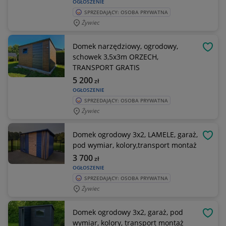
OGŁOSZENIE
SPRZEDAJĄCY: OSOBA PRYWATNA
Żywiec
Domek narzędziowy, ogrodowy,
OBSE
schowek 3,5x3m ORZECH,
TRANSPORT GRATIS
5 200
zł
OGŁOSZENIE
SPRZEDAJĄCY: OSOBA PRYWATNA
Żywiec
Domek ogrodowy 3x2, LAMELE, garaż,
OBSE
pod wymiar, kolory,transport montaż
3 700
zł
OGŁOSZENIE
SPRZEDAJĄCY: OSOBA PRYWATNA
Żywiec
Domek ogrodowy 3x2, garaż, pod
OBSE
wymiar, kolory, transport montaż