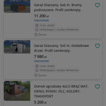
Garaż blaszany. 6x6 m. Bramy
OBSE
podnoszone. Profil zamknięty.
11 200
zł
OGŁOSZENIE
STAN: NOWY
SPRZEDAJĄCY: OSOBA PRYWATNA
Żywiec
Garaż blaszany. 5x5 m. Dodatkowe
OBSE
drzwi. Profil zamknięty.
7 980
zł
OGŁOSZENIE
STAN: NOWY
SPRZEDAJĄCY: OSOBA PRYWATNA
Żywiec
Domek ogrodowy 4x2,5 BRĄZ MAT,
OBSE
OKNO, RYNNY, FILC, KOLORY,
TRANSPORT
5 200
zł