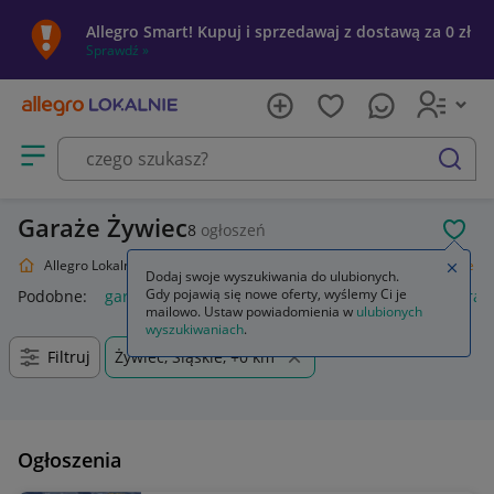
Allegro Smart! Kupuj i sprzedawaj z dostawą za 0 zł
Sprawdź »
Otwórz menu z kategoriami
szukaj
Garaże Żywiec
8
ogłoszeń
POL
Allegro Lokalnie
Dom i Ogród
Budownictwo i Akcesoria
Garaże
Zamkn
Dodaj swoje wyszukiwania do ulubionych.
Gdy pojawią się nowe oferty, wyślemy Ci je
Podobne:
garaż blaszany
garaż
garaż blaszany 3x5
garaż
mailowo. Ustaw powiadomienia w
ulubionych
wyszukiwaniach
.
Filtruj
Żywiec, Śląskie, +0 km
Ogłoszenia