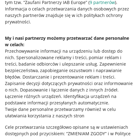
tym tzw. “Zaufani Partnerzy IAB Europe” (
9
partnerów
).
Przydatne informacje
Informacja o celach przetwarzania danych osobowych przez
naszych partnerów znajduje się w ich politykach ochrony
prywatności.
Jak to działa
Napisz do nas
My i nasi partnerzy możemy przetwarzać dane personalne
w celach:
Allegro Gadane dla sprzedających
Przechowywanie informacji na urządzeniu lub dostęp do
Allegro Gadane dla kupujących
nich
.
Spersonalizowane reklamy i treści, pomiar reklam i
treści, badanie odbiorców i ulepszanie usług
.
Zapewnienie
Mapa miejscowości
bezpieczeństwa, zapobieganie oszustwom i naprawianie
błędów
.
Dostarczanie i prezentowanie reklam i treści
.
Informacje prawne
Zapisanie decyzji dotyczących prywatności oraz informowanie
o nich
.
Dopasowanie i łączenie danych z innych źródeł
.
Regulamin
Łączenie różnych urządzeń
.
Identyfikacja urządzeń na
podstawie informacji przesyłanych automatycznie
.
Polityka plików "cookies"
Twoje dane personalne przetwarzamy również w celu
ułatwiania korzystania z naszych stron
Ustawienia plików "cookies"
Cele przetwarzania szczegółowo opisane są w ustawieniach
Udostępnianie lokalizacji
dostępnych pod przyciskiem: “ZMIENIAM ZGODY” i w Polityce