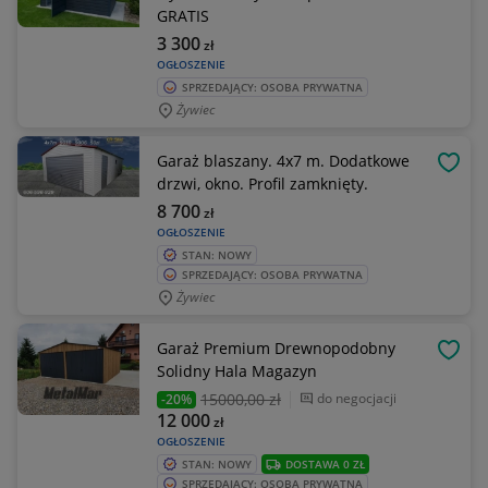
GRATIS
3 300
zł
OGŁOSZENIE
SPRZEDAJĄCY: OSOBA PRYWATNA
Żywiec
Garaż blaszany. 4x7 m. Dodatkowe
OBSE
drzwi, okno. Profil zamknięty.
8 700
zł
OGŁOSZENIE
STAN: NOWY
SPRZEDAJĄCY: OSOBA PRYWATNA
Żywiec
Garaż Premium Drewnopodobny
OBSE
Solidny Hala Magazyn
15000
,00 zł
do negocjacji
-20%
12 000
zł
OGŁOSZENIE
STAN: NOWY
DOSTAWA 0 ZŁ
SPRZEDAJĄCY: OSOBA PRYWATNA