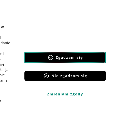
e w
ch
.
adanie
e i
Zgadzam się
h
nie
ikacja
nie
.
Nie zgadzam się
iania
Zmieniam zgody
e