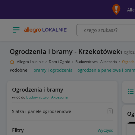
All
Otwórz menu z kategoriami
Ogrodzenia i bramy - Krzekotówek
1
ogłos
Allegro Lokalnie
Dom i Ogród
Budownictwo i Akcesoria
Ogrodze
Podobne:
bramy i ogrodzenia
ogrodzenia panelowe i bra
Ogrodzenia i bramy
Wido
wróć do
Budownictwo i Akcesoria
Siatka i panele ogrodzeniowe
1
Og
Filtry
Wyczyść