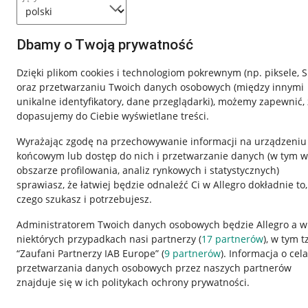
Dbamy o Twoją prywatność
Dzięki plikom cookies i technologiom pokrewnym
(np. piksele, 
oraz przetwarzaniu Twoich danych osobowych
(między innymi
unikalne identyfikatory, dane przeglądarki)
, możemy zapewnić, 
dopasujemy do Ciebie wyświetlane treści.
Wyrażając zgodę na przechowywanie informacji na urządzeniu
końcowym lub dostęp do nich i przetwarzanie danych (w tym w
obszarze profilowania, analiz rynkowych i statystycznych)
sprawiasz, że łatwiej będzie odnaleźć Ci w Allegro dokładnie to,
Nawigacja
czego szukasz i potrzebujesz.
Przydatne informacje
Informacje p
Administratorem Twoich danych osobowych będzie Allegro a w
niektórych przypadkach nasi partnerzy (
17
partnerów
), w tym t
Jak to działa
Regulamin
“Zaufani Partnerzy IAB Europe” (
9
partnerów
). Informacja o cel
Napisz do nas
Polityka plików
przetwarzania danych osobowych przez naszych partnerów
znajduje się w ich politykach ochrony prywatności.
Allegro Gadane dla sprzedających
Ustawienia plik