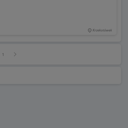
Krzekotówek
Następna strona
z
1