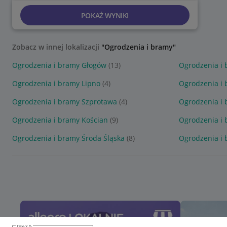
POKAŻ WYNIKI
Zobacz w innej lokalizacji
"Ogrodzenia i bramy"
Ogrodzenia i bramy Głogów
(13)
Ogrodzenia i 
Ogrodzenia i bramy Lipno
(4)
Ogrodzenia i
Ogrodzenia i bramy Szprotawa
(4)
Ogrodzenia i
Ogrodzenia i bramy Kościan
(9)
Ogrodzenia i 
Ogrodzenia i bramy Środa Śląska
(8)
Ogrodzenia i
język