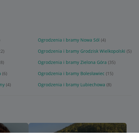
)
Ogrodzenia i bramy Nowa Sól
(4)
22)
Ogrodzenia i bramy Grodzisk Wielkopolski
(5)
(8)
Ogrodzenia i bramy Zielona Góra
(35)
a
(6)
Ogrodzenia i bramy Bolesławiec
(15)
lny
(4)
Ogrodzenia i bramy Lubiechowa
(8)