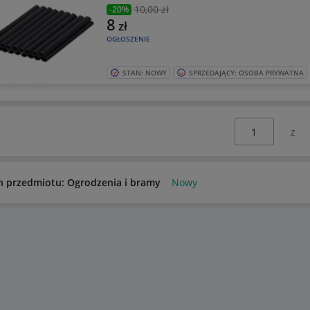
10
,00 zł
-20%
8
zł
OGŁOSZENIE
STAN: NOWY
SPRZEDAJĄCY: OSOBA PRYWATNA
Wybierz stronę:
n przedmiotu: Ogrodzenia i bramy
Nowy