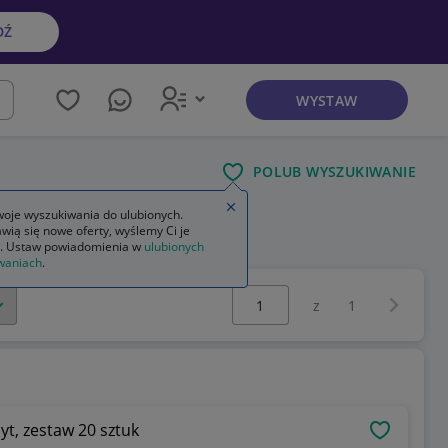
DŹ
WYSTAW
kaj
POLUB WYSZUKIWANIE
Zamknij wskazówkę
oje wyszukiwania do ulubionych.
wią się nowe oferty, wyślemy Ci je
. Ustaw powiadomienia w
ulubionych
waniach
.
Wybierz stronę:
Następna 
z
1
yt, zestaw 20 sztuk
OBSERWU