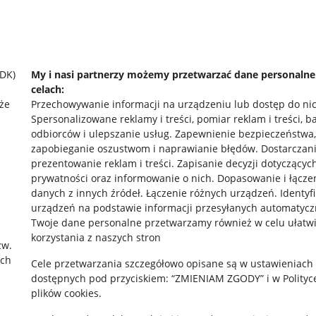
SDK)
My i nasi partnerzy możemy przetwarzać dane personaln
celach:
że
Przechowywanie informacji na urządzeniu lub dostęp do ni
Spersonalizowane reklamy i treści, pomiar reklam i treści, b
odbiorców i ulepszanie usług
.
Zapewnienie bezpieczeństwa,
zapobieganie oszustwom i naprawianie błędów
.
Dostarczani
prezentowanie reklam i treści
.
Zapisanie decyzji dotyczącyc
prywatności oraz informowanie o nich
.
Dopasowanie i łącze
danych z innych źródeł
.
Łączenie różnych urządzeń
.
Identyf
urządzeń na podstawie informacji przesyłanych automatycz
rawne
Pobierz aplikację
Twoje dane personalne przetwarzamy również w celu ułatw
korzystania z naszych stron
zw.
ach
Cele przetwarzania szczegółowo opisane są w ustawieniach
 "cookies"
dostępnych pod przyciskiem: “ZMIENIAM ZGODY” i w Polityc
plików cookies.
ów "cookies"