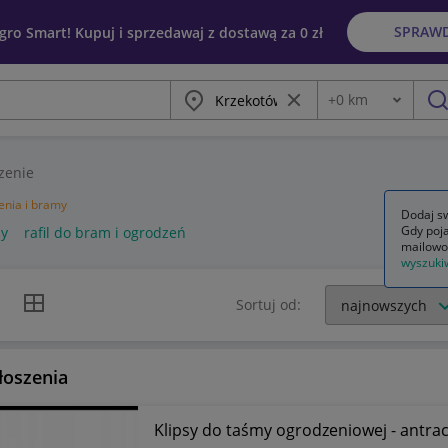
SPRAW
egro Smart! Kupuj i sprzedawaj z dostawą za 0 zł
Miasto
Wyczyść frazę
+
0
km
Odległość
szu
zenie
nia i bramy
Dodaj sw
Gdy poja
my
rafil do bram i ogrodzeń
mailowo
wyszuki
k listy
Widok siatki
Sortuj od:
łoszenia
Klipsy do taśmy ogrodzeniowej - antrac