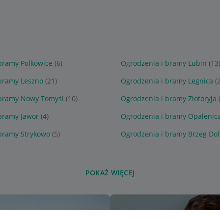
bramy Polkowice
(6)
Ogrodzenia i bramy Lubin
(13
 bramy Leszno
(21)
Ogrodzenia i bramy Legnica
(
 bramy Nowy Tomyśl
(10)
Ogrodzenia i bramy Złotoryja
bramy Jawor
(4)
Ogrodzenia i bramy Opalenic
 bramy Strykowo
(5)
Ogrodzenia i bramy Brzeg Do
POKAŻ WIĘCEJ