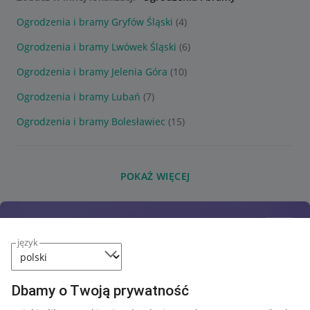
Ogrodzenia i bramy Gryfów Śląski
(4)
Ogrodzenia i bramy Lwówek Śląski
(6)
Ogrodzenia i bramy Jelenia Góra
(10)
Ogrodzenia i bramy Lubań
(7)
Ogrodzenia i bramy Bolesławiec
(15)
POKAŻ WIĘCEJ
język
Dbamy o Twoją prywatność