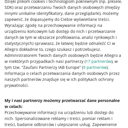
Dzięki plikom cookies i technologiom pokrewnym
(np. piksele,
SDK)
oraz przetwarzaniu Twoich danych osobowych
(między
innymi unikalne identyfikatory, dane przeglądarki)
, możemy
zapewnić, że dopasujemy do Ciebie wyświetlane treści.
Wyrażając zgodę na przechowywanie informacji na
urządzeniu końcowym lub dostęp do nich i przetwarzanie
danych (w tym w obszarze profilowania, analiz rynkowych i
statystycznych) sprawiasz, że łatwiej będzie odnaleźć Ci w
Allegro dokładnie to, czego szukasz i potrzebujesz.
Administratorem Twoich danych osobowych będzie Allegro a
w niektórych przypadkach nasi partnerzy (
17
partnerów
), w
tym tzw. “Zaufani Partnerzy IAB Europe” (
9
partnerów
).
Przydatne informacje
Informacja o celach przetwarzania danych osobowych przez
naszych partnerów znajduje się w ich politykach ochrony
prywatności.
Jak to działa
Napisz do nas
My i nasi partnerzy możemy przetwarzać dane personalne
w celach:
Allegro Gadane dla sprzedających
Przechowywanie informacji na urządzeniu lub dostęp do
Allegro Gadane dla kupujących
nich
.
Spersonalizowane reklamy i treści, pomiar reklam i
treści, badanie odbiorców i ulepszanie usług
.
Zapewnienie
Mapa miejscowości