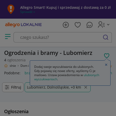
Allegro Smart! Kupuj i sprzedawaj z dostawą za 0 zł
Sprawdź »
Otwórz menu z kategoriami
szukaj
Ogrodzenia i bramy - Lubomierz
POL
4
ogłoszenia
Zamkn
gro Lokalnie
Dom i Ogród
Budownictwo i Akcesoria
Ogrodzenia i bramy
Dodaj swoje wyszukiwania do ulubionych.
Gdy pojawią się nowe oferty, wyślemy Ci je
Podobne:
bramy i ogrodzenia
ogrodzenia panelowe i bramy
mailowo. Ustaw powiadomienia w
ulubionych
wyszukiwaniach
.
Filtruj
Lubomierz, Dolnośląskie, +0 km
Ogłoszenia