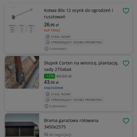
Kotwa 80x 12 ocynk do ogrodzeń i
OBSE
rusztowań
26
,90
zł
KUP TERAZ
STAN: NOWY
SPRZEDAJĄCY: OSOBA PRYWATNA
Lubomierz
Słupek Corten na winnicę, plantację,
OBSE
sady 275x6x4
49
,50 zł
-12%
43
,50
zł
OGŁOSZENIE
STAN: NOWY
SPRZEDAJĄCY: OSOBA PRYWATNA
Lubomierz
Brama garażowa rolowana
OBSE
3450x2575
do negocjacji