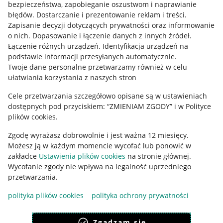
bezpieczeństwa, zapobieganie oszustwom i naprawianie
błędów
.
Dostarczanie i prezentowanie reklam i treści
.
Informacje prawne
Zapisanie decyzji dotyczących prywatności oraz informowanie
o nich
.
Dopasowanie i łączenie danych z innych źródeł
.
Regulamin
Łączenie różnych urządzeń
.
Identyfikacja urządzeń na
podstawie informacji przesyłanych automatycznie
.
Polityka plików "cookies"
Twoje dane personalne przetwarzamy również w celu
ułatwiania korzystania z naszych stron
Ustawienia plików "cookies"
Cele przetwarzania szczegółowo opisane są w ustawieniach
Udostępnianie lokalizacji
dostępnych pod przyciskiem: “ZMIENIAM ZGODY” i w Polityce
Informacje dla Aktu o Usługach Cyfrowych
plików cookies.
Zgodę wyrażasz dobrowolnie i jest ważna 12 miesięcy.
Pobierz aplikację
Możesz ją w każdym momencie wycofać lub ponowić w
zakładce
Ustawienia plików cookies
na stronie głównej.
Wycofanie zgody nie wpływa na legalność uprzedniego
przetwarzania.
polityka plików cookies
polityka ochrony prywatności
Zgadzam się