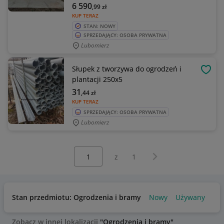
6 590
,99
zł
KUP TERAZ
STAN: NOWY
SPRZEDAJĄCY: OSOBA PRYWATNA
Lubomierz
Słupek z tworzywa do ogrodzeń i
OBSE
plantacji 250x5
31
,44
zł
KUP TERAZ
SPRZEDAJĄCY: OSOBA PRYWATNA
Lubomierz
Wybierz stronę:
Następna strona
z
1
Stan przedmiotu: Ogrodzenia i bramy
Nowy
Używany
Zobacz w innej lokalizacji
"Ogrodzenia i bramy"