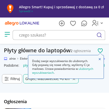
Allegro Smart! Kupuj i sprzedawaj z dostawą za 0 zł
Sprawdź »
Otwórz menu z kategoriami
szukaj
Płyty główne do laptopów
2
ogłoszenia
POL
gro Lokalnie
Elektronika
Komputery
Części do laptopów
Płyty główne
Zamkn
Dodaj swoje wyszukiwania do ulubionych.
Gdy pojawią się nowe oferty, wyślemy Ci je
Podobne:
płyty główne
dystans do płyty głównej
śrubki do 
mailowo. Ustaw powiadomienia w
ulubionych
wyszukiwaniach
.
Filtruj
Grójec, Mazowieckie, +0 km
Ogłoszenia