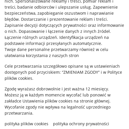
nich
.
Spersonalizowane reklamy i treści, pomiar reklam i
treści, badanie odbiorców i ulepszanie usług
.
Zapewnienie
Mapa miejscowości
bezpieczeństwa, zapobieganie oszustwom i naprawianie
błędów
.
Dostarczanie i prezentowanie reklam i treści
.
Informacje prawne
Zapisanie decyzji dotyczących prywatności oraz informowanie
o nich
.
Dopasowanie i łączenie danych z innych źródeł
.
Regulamin
Łączenie różnych urządzeń
.
Identyfikacja urządzeń na
podstawie informacji przesyłanych automatycznie
.
Polityka plików "cookies"
Twoje dane personalne przetwarzamy również w celu
ułatwiania korzystania z naszych stron
Ustawienia plików "cookies"
Cele przetwarzania szczegółowo opisane są w ustawieniach
Udostępnianie lokalizacji
dostępnych pod przyciskiem: “ZMIENIAM ZGODY” i w Polityce
Informacje dla Aktu o Usługach Cyfrowych
plików cookies.
Zgodę wyrażasz dobrowolnie i jest ważna 12 miesięcy.
Pobierz aplikację
Możesz ją w każdym momencie wycofać lub ponowić w
zakładce
Ustawienia plików cookies
na stronie głównej.
Wycofanie zgody nie wpływa na legalność uprzedniego
przetwarzania.
polityka plików cookies
polityka ochrony prywatności