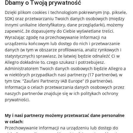
Dbamy o Twoją prywatność
Dzięki plikom cookies i technologiom pokrewnym
(np. piksele,
SDK)
oraz przetwarzaniu Twoich danych osobowych
(między
innymi unikalne identyfikatory, dane przeglądarki)
, możemy
zapewnić, że dopasujemy do Ciebie wyświetlane treści.
Wyrażając zgodę na przechowywanie informacji na
urządzeniu końcowym lub dostęp do nich i przetwarzanie
danych (w tym w obszarze profilowania, analiz rynkowych i
statystycznych) sprawiasz, że łatwiej będzie odnaleźć Ci w
Allegro dokładnie to, czego szukasz i potrzebujesz.
Administratorem Twoich danych osobowych będzie Allegro a
w niektórych przypadkach nasi partnerzy (
17
partnerów
), w
tym tzw. “Zaufani Partnerzy IAB Europe” (
9
partnerów
).
Przydatne informacje
Informacja o celach przetwarzania danych osobowych przez
naszych partnerów znajduje się w ich politykach ochrony
prywatności.
Jak to działa
Napisz do nas
My i nasi partnerzy możemy przetwarzać dane personalne
w celach:
Allegro Gadane dla sprzedających
Przechowywanie informacji na urządzeniu lub dostęp do
Allegro Gadane dla kupujących