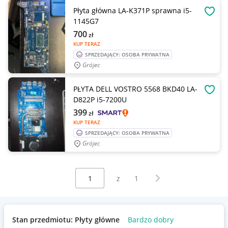
Płyta główna LA-K371P sprawna i5-
OBSE
1145G7
700
zł
KUP TERAZ
SPRZEDAJĄCY: OSOBA PRYWATNA
Grójec
PŁYTA DELL VOSTRO 5568 BKD40 LA-
OBSE
D822P i5-7200U
399
zł
KUP TERAZ
SPRZEDAJĄCY: OSOBA PRYWATNA
Grójec
Wybierz stronę:
Następna strona
z
1
Stan przedmiotu: Płyty główne
Bardzo dobry