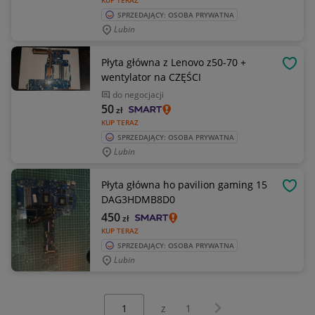
KUP TERAZ
SPRZEDAJĄCY: OSOBA PRYWATNA
Lubin
Płyta główna z Lenovo z50-70 +
OBSE
wentylator na CZĘŚCI
do negocjacji
50
zł
KUP TERAZ
SPRZEDAJĄCY: OSOBA PRYWATNA
Lubin
Płyta główna ho pavilion gaming 15
OBSE
DAG3HDMB8D0
450
zł
KUP TERAZ
SPRZEDAJĄCY: OSOBA PRYWATNA
Lubin
Wybierz stronę:
Następna strona
z
1