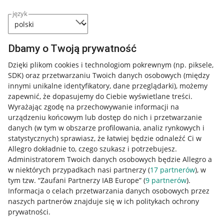
język
Dbamy o Twoją prywatność
Dzięki plikom cookies i technologiom pokrewnym
(np. piksele,
SDK)
oraz przetwarzaniu Twoich danych osobowych
(między
innymi unikalne identyfikatory, dane przeglądarki)
, możemy
zapewnić, że dopasujemy do Ciebie wyświetlane treści.
Wyrażając zgodę na przechowywanie informacji na
urządzeniu końcowym lub dostęp do nich i przetwarzanie
danych (w tym w obszarze profilowania, analiz rynkowych i
statystycznych) sprawiasz, że łatwiej będzie odnaleźć Ci w
Allegro dokładnie to, czego szukasz i potrzebujesz.
Administratorem Twoich danych osobowych będzie Allegro a
w niektórych przypadkach nasi partnerzy (
17
partnerów
), w
tym tzw. “Zaufani Partnerzy IAB Europe” (
9
partnerów
).
Przydatne informacje
Informacja o celach przetwarzania danych osobowych przez
naszych partnerów znajduje się w ich politykach ochrony
prywatności.
Jak to działa