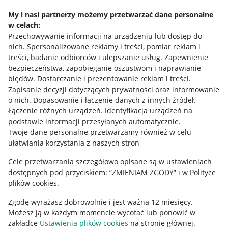
Napisz do nas
My i nasi partnerzy możemy przetwarzać dane personalne
w celach:
Allegro Gadane dla sprzedających
Przechowywanie informacji na urządzeniu lub dostęp do
Allegro Gadane dla kupujących
nich
.
Spersonalizowane reklamy i treści, pomiar reklam i
treści, badanie odbiorców i ulepszanie usług
.
Zapewnienie
Mapa miejscowości
bezpieczeństwa, zapobieganie oszustwom i naprawianie
błędów
.
Dostarczanie i prezentowanie reklam i treści
.
Informacje prawne
Zapisanie decyzji dotyczących prywatności oraz informowanie
o nich
.
Dopasowanie i łączenie danych z innych źródeł
.
Regulamin
Łączenie różnych urządzeń
.
Identyfikacja urządzeń na
podstawie informacji przesyłanych automatycznie
.
Polityka plików "cookies"
Twoje dane personalne przetwarzamy również w celu
ułatwiania korzystania z naszych stron
Ustawienia plików "cookies"
Cele przetwarzania szczegółowo opisane są w ustawieniach
Udostępnianie lokalizacji
dostępnych pod przyciskiem: “ZMIENIAM ZGODY” i w Polityce
Informacje dla Aktu o Usługach Cyfrowych
plików cookies.
Zgodę wyrażasz dobrowolnie i jest ważna 12 miesięcy.
Pobierz aplikację
Możesz ją w każdym momencie wycofać lub ponowić w
zakładce
Ustawienia plików cookies
na stronie głównej.