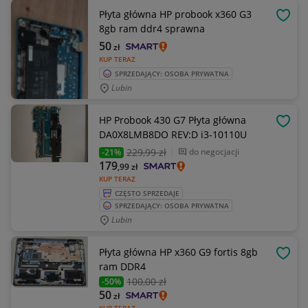
Płyta główna HP probook x360 G3
OBSE
8gb ram ddr4 sprawna
50
zł
KUP TERAZ
SPRZEDAJĄCY: OSOBA PRYWATNA
Lubin
HP Probook 430 G7 Płyta główna
OBSE
DA0X8LMB8DO REV:D i3-10110U
229
,99 zł
do negocjacji
-21%
179
,99
zł
KUP TERAZ
CZĘSTO SPRZEDAJE
SPRZEDAJĄCY: OSOBA PRYWATNA
Lubin
Płyta główna HP x360 G9 fortis 8gb
OBSE
ram DDR4
100
,00 zł
-50%
50
zł