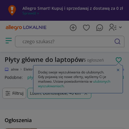
Allegro Smart! Kupuj i sprzedawaj z dostawą za 0 zł
Sprawdź »
Otwórz menu z kategoriami
szukaj
Płyty główne do laptopów
5
ogłoszeń
POL
gro Lokalnie
Elektronika
Komputery
Części do laptopów
Płyty główne
Zamkn
Dodaj swoje wyszukiwania do ulubionych.
Gdy pojawią się nowe oferty, wyślemy Ci je
Podobne:
płyty główne
dystans do płyty głównej
śrubki do 
mailowo. Ustaw powiadomienia w
ulubionych
wyszukiwaniach
.
Filtruj
Lubin, Dolnośląskie, +0 km
Ogłoszenia