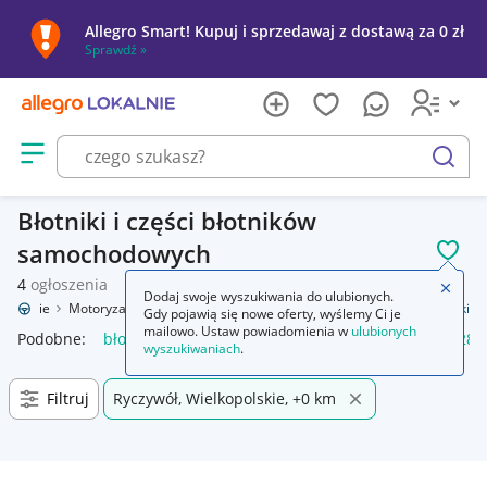
Allegro Smart! Kupuj i sprzedawaj z dostawą za 0 zł
Sprawdź »
Otwórz menu z kategoriami
szukaj
Błotniki i części błotników
samochodowych
POL
4
ogłoszenia
Zamkn
Dodaj swoje wyszukiwania do ulubionych.
 Lokalnie
Motoryzacja
Części samochodowe
Części karoserii
Błotniki
Gdy pojawią się nowe oferty, wyślemy Ci je
mailowo. Ustaw powiadomienia w
ulubionych
Podobne:
błotniki
błotniki rowerowe
błotniki rowerowe 28
wyszukiwaniach
.
Filtruj
Ryczywół, Wielkopolskie, +0 km