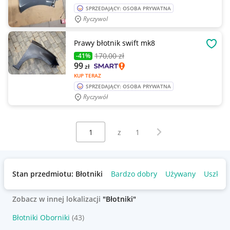
SPRZEDAJĄCY: OSOBA PRYWATNA
Ryczywol
Prawy błotnik swift mk8
OBSE
170
,00 zł
-41%
99
zł
KUP TERAZ
SPRZEDAJĄCY: OSOBA PRYWATNA
Ryczywół
Wybierz stronę:
Następna strona
z
1
Stan przedmiotu: Błotniki
Bardzo dobry
Używany
Uszkod
Zobacz w innej lokalizacji
"Błotniki"
Błotniki Oborniki
(43)