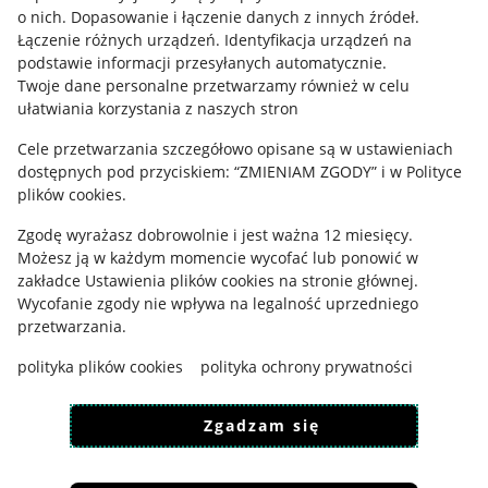
o nich
.
Dopasowanie i łączenie danych z innych źródeł
.
Regulamin
Łączenie różnych urządzeń
.
Identyfikacja urządzeń na
podstawie informacji przesyłanych automatycznie
.
Polityka plików "cookies"
Twoje dane personalne przetwarzamy również w celu
ułatwiania korzystania z naszych stron
Ustawienia plików "cookies"
Cele przetwarzania szczegółowo opisane są w ustawieniach
Udostępnianie lokalizacji
dostępnych pod przyciskiem: “ZMIENIAM ZGODY” i w Polityce
Informacje dla Aktu o Usługach Cyfrowych
plików cookies.
Zgodę wyrażasz dobrowolnie i jest ważna 12 miesięcy.
Pobierz aplikację
Możesz ją w każdym momencie wycofać lub ponowić w
zakładce
Ustawienia plików cookies
na stronie głównej.
Wycofanie zgody nie wpływa na legalność uprzedniego
przetwarzania.
polityka plików cookies
polityka ochrony prywatności
Zgadzam się