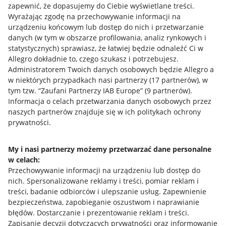
zapewnić, że dopasujemy do Ciebie wyświetlane treści.
Wyrażając zgodę na przechowywanie informacji na
urządzeniu końcowym lub dostęp do nich i przetwarzanie
danych (w tym w obszarze profilowania, analiz rynkowych i
statystycznych) sprawiasz, że łatwiej będzie odnaleźć Ci w
Allegro dokładnie to, czego szukasz i potrzebujesz.
Administratorem Twoich danych osobowych będzie Allegro a
w niektórych przypadkach nasi partnerzy (
17
partnerów
), w
tym tzw. “Zaufani Partnerzy IAB Europe” (
9
partnerów
).
Przydatne informacje
Informacja o celach przetwarzania danych osobowych przez
naszych partnerów znajduje się w ich politykach ochrony
prywatności.
Jak to działa
Napisz do nas
My i nasi partnerzy możemy przetwarzać dane personalne
w celach:
Allegro Gadane dla sprzedających
Przechowywanie informacji na urządzeniu lub dostęp do
Allegro Gadane dla kupujących
nich
.
Spersonalizowane reklamy i treści, pomiar reklam i
treści, badanie odbiorców i ulepszanie usług
.
Zapewnienie
Mapa miejscowości
bezpieczeństwa, zapobieganie oszustwom i naprawianie
błędów
.
Dostarczanie i prezentowanie reklam i treści
.
Informacje prawne
Zapisanie decyzji dotyczących prywatności oraz informowanie