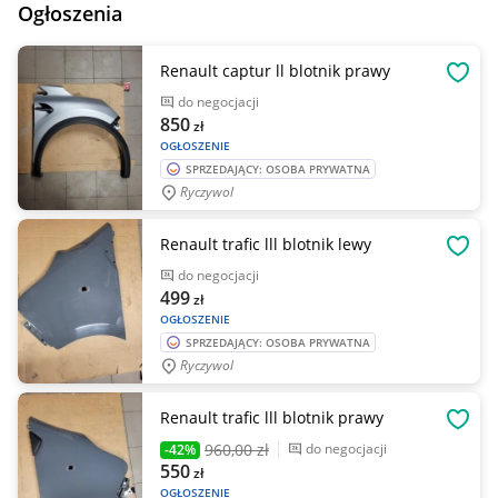
Ogłoszenia
Renault captur ll blotnik prawy
OBSE
do negocjacji
850
zł
OGŁOSZENIE
SPRZEDAJĄCY: OSOBA PRYWATNA
Ryczywol
Renault trafic lll blotnik lewy
OBSE
do negocjacji
499
zł
OGŁOSZENIE
SPRZEDAJĄCY: OSOBA PRYWATNA
Ryczywol
Renault trafic lll blotnik prawy
OBSE
960
,00 zł
do negocjacji
-42%
550
zł
OGŁOSZENIE