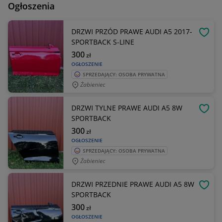
Ogłoszenia
DRZWI PRZÓD PRAWE AUDI A5 2017-
OBSE
SPORTBACK S-LINE
300
zł
OGŁOSZENIE
SPRZEDAJĄCY: OSOBA PRYWATNA
Żabieniec
DRZWI TYLNE PRAWE AUDI A5 8W
OBSE
SPORTBACK
300
zł
OGŁOSZENIE
SPRZEDAJĄCY: OSOBA PRYWATNA
Żabieniec
DRZWI PRZEDNIE PRAWE AUDI A5 8W
OBSE
SPORTBACK
300
zł
OGŁOSZENIE