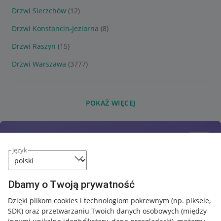
Drzwi Sierzchów
(12)
Drzwi Konstancin-Jeziorna
(8)
Drzwi Raszyn
(15)
Drzwi Warszawa
(3777)
POKAŻ WIĘCEJ
język
Dbamy o Twoją prywatność
Dzięki plikom cookies i technologiom pokrewnym
(np. piksele,
SDK)
oraz przetwarzaniu Twoich danych osobowych
(między