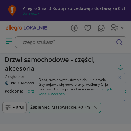
Allegro Smart! Kupuj i sprzedawaj z dostawą za 0 zł
Sprawdź »
Otwórz menu z kategoriami
szukaj
Drzwi samochodowe - części,
akcesoria
POL
7
ogłoszeń
Zamkn
Dodaj swoje wyszukiwania do ulubionych.
o Lokalnie
Motoryzacja
Części samochodowe
Części karoserii
Drzwi
Gdy pojawią się nowe oferty, wyślemy Ci je
mailowo. Ustaw powiadomienia w
ulubionych
Podobne:
drzwi
moskitiera na drzwi balkonowe
drzwi prz
wyszukiwaniach
.
Filtruj
Żabieniec, Mazowieckie, +0 km