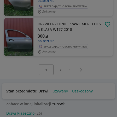
OGŁOSZENIE
SPRZEDAJĄCY: OSOBA PRYWATNA
Żabieniec
DRZWI PRZEDNIE PRAWE MERCEDES
OBSE
A KLASA W177 2018-
300
zł
OGŁOSZENIE
SPRZEDAJĄCY: OSOBA PRYWATNA
Żabieniec
Wybierz stronę:
Następna strona
z
1
Stan przedmiotu: Drzwi
Używany
Uszkodzony
Zobacz w innej lokalizacji
"Drzwi"
Drzwi Piaseczno
(26)