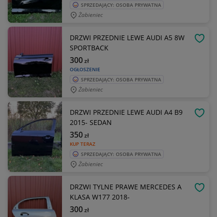
SPRZEDAJĄCY: OSOBA PRYWATNA
Żabieniec
DRZWI PRZEDNIE LEWE AUDI A5 8W
OBSE
SPORTBACK
300
zł
OGŁOSZENIE
SPRZEDAJĄCY: OSOBA PRYWATNA
Żabieniec
DRZWI PRZEDNIE LEWE AUDI A4 B9
OBSE
2015- SEDAN
350
zł
KUP TERAZ
SPRZEDAJĄCY: OSOBA PRYWATNA
Żabieniec
DRZWI TYLNE PRAWE MERCEDES A
OBSE
KLASA W177 2018-
300
zł