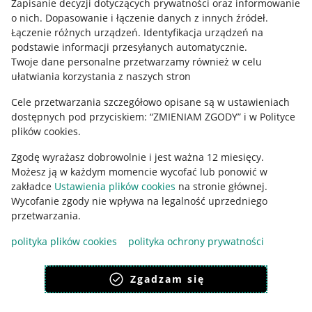
Zapisanie decyzji dotyczących prywatności oraz informowanie
o nich
.
Dopasowanie i łączenie danych z innych źródeł
.
Regulamin
Łączenie różnych urządzeń
.
Identyfikacja urządzeń na
podstawie informacji przesyłanych automatycznie
.
Polityka plików "cookies"
Twoje dane personalne przetwarzamy również w celu
ułatwiania korzystania z naszych stron
Ustawienia plików "cookies"
Cele przetwarzania szczegółowo opisane są w ustawieniach
Udostępnianie lokalizacji
dostępnych pod przyciskiem: “ZMIENIAM ZGODY” i w Polityce
Informacje dla Aktu o Usługach Cyfrowych
plików cookies.
Zgodę wyrażasz dobrowolnie i jest ważna 12 miesięcy.
Pobierz aplikację
Możesz ją w każdym momencie wycofać lub ponowić w
zakładce
Ustawienia plików cookies
na stronie głównej.
Wycofanie zgody nie wpływa na legalność uprzedniego
przetwarzania.
polityka plików cookies
polityka ochrony prywatności
Zgadzam się