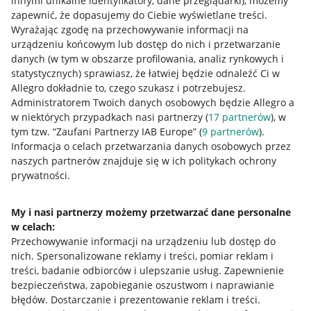
innymi unikalne identyfikatory, dane przeglądarki)
, możemy
zapewnić, że dopasujemy do Ciebie wyświetlane treści.
Wyrażając zgodę na przechowywanie informacji na
urządzeniu końcowym lub dostęp do nich i przetwarzanie
danych (w tym w obszarze profilowania, analiz rynkowych i
statystycznych) sprawiasz, że łatwiej będzie odnaleźć Ci w
Allegro dokładnie to, czego szukasz i potrzebujesz.
Administratorem Twoich danych osobowych będzie Allegro a
w niektórych przypadkach nasi partnerzy (
17
partnerów
), w
tym tzw. “Zaufani Partnerzy IAB Europe” (
9
partnerów
).
Przydatne informacje
Informacja o celach przetwarzania danych osobowych przez
naszych partnerów znajduje się w ich politykach ochrony
prywatności.
Jak to działa
Napisz do nas
My i nasi partnerzy możemy przetwarzać dane personalne
w celach:
Allegro Gadane dla sprzedających
Przechowywanie informacji na urządzeniu lub dostęp do
Allegro Gadane dla kupujących
nich
.
Spersonalizowane reklamy i treści, pomiar reklam i
treści, badanie odbiorców i ulepszanie usług
.
Zapewnienie
Mapa miejscowości
bezpieczeństwa, zapobieganie oszustwom i naprawianie
błędów
.
Dostarczanie i prezentowanie reklam i treści
.
Informacje prawne