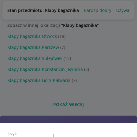
Stan przedmiotu: Klapy bagażnika
Bardzo dobry
Używany
Zobacz w innej lokalizacji
"Klapy bagażnika"
Klapy bagażnika Otwock
(18)
Klapy bagażnika Karczew
(7)
Klapy bagażnika Sulejówek
(12)
Klapy bagażnika Konstancin-Jeziorna
(5)
Klapy bagażnika Góra Kalwaria
(7)
POKAŻ WIĘCEJ
język