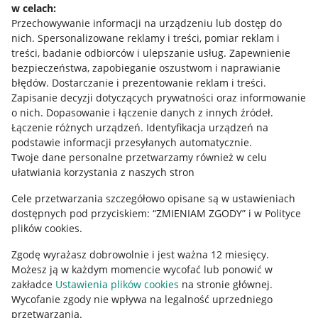
w celach:
Allegro Gadane dla sprzedających
Przechowywanie informacji na urządzeniu lub dostęp do
Allegro Gadane dla kupujących
nich
.
Spersonalizowane reklamy i treści, pomiar reklam i
treści, badanie odbiorców i ulepszanie usług
.
Zapewnienie
Mapa miejscowości
bezpieczeństwa, zapobieganie oszustwom i naprawianie
błędów
.
Dostarczanie i prezentowanie reklam i treści
.
Informacje prawne
Zapisanie decyzji dotyczących prywatności oraz informowanie
o nich
.
Dopasowanie i łączenie danych z innych źródeł
.
Regulamin
Łączenie różnych urządzeń
.
Identyfikacja urządzeń na
podstawie informacji przesyłanych automatycznie
.
Polityka plików "cookies"
Twoje dane personalne przetwarzamy również w celu
ułatwiania korzystania z naszych stron
Ustawienia plików "cookies"
Cele przetwarzania szczegółowo opisane są w ustawieniach
Udostępnianie lokalizacji
dostępnych pod przyciskiem: “ZMIENIAM ZGODY” i w Polityce
Informacje dla Aktu o Usługach Cyfrowych
plików cookies.
Zgodę wyrażasz dobrowolnie i jest ważna 12 miesięcy.
Pobierz aplikację
Możesz ją w każdym momencie wycofać lub ponowić w
zakładce
Ustawienia plików cookies
na stronie głównej.
Wycofanie zgody nie wpływa na legalność uprzedniego
przetwarzania.