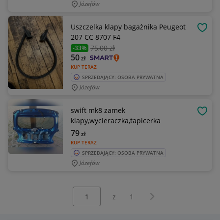
Józefów
Uszczelka klapy bagażnika Peugeot
OBSE
207 CC 8707 F4
75
,00 zł
-33%
50
zł
KUP TERAZ
SPRZEDAJĄCY: OSOBA PRYWATNA
Józefów
swift mk8 zamek
OBSE
klapy,wycieraczka,tapicerka
79
zł
KUP TERAZ
SPRZEDAJĄCY: OSOBA PRYWATNA
Józefów
Wybierz stronę:
Następna strona
z
1