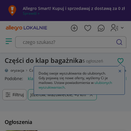
Allegro Smart! Kupuj i sprzedawaj z dostawą za 0 zł
Sprawdź »
Otwórz menu z kategoriami
szukaj
Części do klap bagażnika
5
ogłoszeń
POL
Motoryzacja
Części samochodowe
Części karoserii
Klapy bagażnika
Zamkn
Dodaj swoje wyszukiwania do ulubionych.
Gdy pojawią się nowe oferty, wyślemy Ci je
Podobne:
klapy bagażnika
automatyczne otwieranie klapy ba
mailowo. Ustaw powiadomienia w
ulubionych
wyszukiwaniach
.
Filtruj
Józefów, Mazowieckie, +0 km
Ogłoszenia