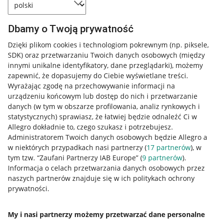
Dbamy o Twoją prywatność
Dzięki plikom cookies i technologiom pokrewnym
(np. piksele,
SDK)
oraz przetwarzaniu Twoich danych osobowych
(między
innymi unikalne identyfikatory, dane przeglądarki)
, możemy
zapewnić, że dopasujemy do Ciebie wyświetlane treści.
Wyrażając zgodę na przechowywanie informacji na
urządzeniu końcowym lub dostęp do nich i przetwarzanie
danych (w tym w obszarze profilowania, analiz rynkowych i
statystycznych) sprawiasz, że łatwiej będzie odnaleźć Ci w
Allegro dokładnie to, czego szukasz i potrzebujesz.
Administratorem Twoich danych osobowych będzie Allegro a
w niektórych przypadkach nasi partnerzy (
17
partnerów
), w
tym tzw. “Zaufani Partnerzy IAB Europe” (
9
partnerów
).
Przydatne informacje
Informacja o celach przetwarzania danych osobowych przez
naszych partnerów znajduje się w ich politykach ochrony
prywatności.
Jak to działa
Napisz do nas
My i nasi partnerzy możemy przetwarzać dane personalne