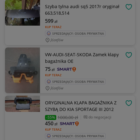
Szyba tylna audi sq5 2017r oryginał
OBSE
663,518,514
599
zł
KUP TERAZ
SPRZEDAJĄCY: OSOBA PRYWATNA
Józefów
VW-AUDI-SEAT-SKODA Zamek klapy
OBSE
bagażnika OE
75
zł
KUP TERAZ
SPRZEDAJĄCY: OSOBA PRYWATNA
Józefów
ORYGINALNA KLAPA BAGAŻNIKA Z
OBSE
SZYBĄ DO KIA SPORTAGE III 2012
1000
,00 zł
do negocjacji
-55%
450
zł
KUP TERAZ
SPRZEDAJĄCY: OSOBA PRYWATNA