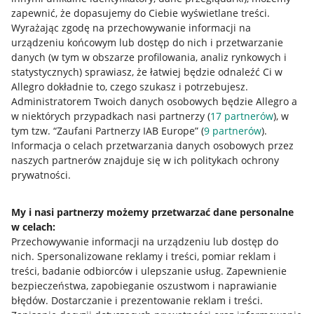
zapewnić, że dopasujemy do Ciebie wyświetlane treści.
Wyrażając zgodę na przechowywanie informacji na
urządzeniu końcowym lub dostęp do nich i przetwarzanie
danych (w tym w obszarze profilowania, analiz rynkowych i
statystycznych) sprawiasz, że łatwiej będzie odnaleźć Ci w
Allegro dokładnie to, czego szukasz i potrzebujesz.
Administratorem Twoich danych osobowych będzie Allegro a
w niektórych przypadkach nasi partnerzy (
17
partnerów
), w
tym tzw. “Zaufani Partnerzy IAB Europe” (
9
partnerów
).
Przydatne informacje
Informacja o celach przetwarzania danych osobowych przez
naszych partnerów znajduje się w ich politykach ochrony
prywatności.
Jak to działa
Napisz do nas
My i nasi partnerzy możemy przetwarzać dane personalne
w celach:
Allegro Gadane dla sprzedających
Przechowywanie informacji na urządzeniu lub dostęp do
Allegro Gadane dla kupujących
nich
.
Spersonalizowane reklamy i treści, pomiar reklam i
treści, badanie odbiorców i ulepszanie usług
.
Zapewnienie
Mapa miejscowości
bezpieczeństwa, zapobieganie oszustwom i naprawianie
błędów
.
Dostarczanie i prezentowanie reklam i treści
.
Informacje prawne