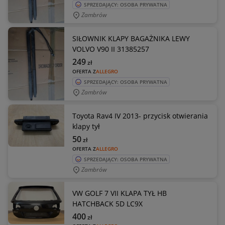
SPRZEDAJĄCY: OSOBA PRYWATNA
Zambrów
SIŁOWNIK KLAPY BAGAŻNIKA LEWY
VOLVO V90 II 31385257
249
zł
OFERTA Z
ALLEGRO
SPRZEDAJĄCY: OSOBA PRYWATNA
Zambrów
Toyota Rav4 IV 2013- przycisk otwierania
klapy tył
50
zł
OFERTA Z
ALLEGRO
SPRZEDAJĄCY: OSOBA PRYWATNA
Zambrów
VW GOLF 7 VII KLAPA TYŁ HB
HATCHBACK 5D LC9X
400
zł