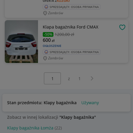
OFERTA Z
ALLEGRO
SPRZEDAJĄCY: OSOBA PRYWATNA
Zambrów
Klapa bagażnika Ford CMAX
OBSE
1200
,00 zł
-50%
600
zł
OGŁOSZENIE
SPRZEDAJĄCY: OSOBA PRYWATNA
Zambrów
Wybierz stronę:
Następna strona
z
1
Stan przedmiotu: Klapy bagażnika
Używany
Zobacz w innej lokalizacji
"Klapy bagażnika"
Klapy bagażnika Łomża
(22)