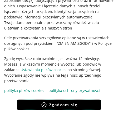
Zapisanie decyzji dotyczących prywatności oraz informowanie
o nich
.
Dopasowanie i łączenie danych z innych źródeł
.
Regulamin
Łączenie różnych urządzeń
.
Identyfikacja urządzeń na
podstawie informacji przesyłanych automatycznie
.
Polityka plików "cookies"
Twoje dane personalne przetwarzamy również w celu
ułatwiania korzystania z naszych stron
Ustawienia plików "cookies"
Cele przetwarzania szczegółowo opisane są w ustawieniach
Udostępnianie lokalizacji
dostępnych pod przyciskiem: “ZMIENIAM ZGODY” i w Polityce
Informacje dla Aktu o Usługach Cyfrowych
plików cookies.
Zgodę wyrażasz dobrowolnie i jest ważna 12 miesięcy.
Pobierz aplikację
Możesz ją w każdym momencie wycofać lub ponowić w
zakładce
Ustawienia plików cookies
na stronie głównej.
Wycofanie zgody nie wpływa na legalność uprzedniego
przetwarzania.
polityka plików cookies
polityka ochrony prywatności
Zgadzam się