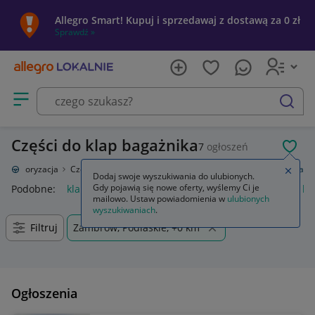
Allegro Smart! Kupuj i sprzedawaj z dostawą za 0 zł
Sprawdź »
Otwórz menu z kategoriami
szukaj
Części do klap bagażnika
7
ogłoszeń
POL
Motoryzacja
Części samochodowe
Części karoserii
Klapy bagażnika
Zamkn
Dodaj swoje wyszukiwania do ulubionych.
Gdy pojawią się nowe oferty, wyślemy Ci je
Podobne:
klapy bagażnika
automatyczne otwieranie klapy ba
mailowo. Ustaw powiadomienia w
ulubionych
wyszukiwaniach
.
Filtruj
Zambrów, Podlaskie, +0 km
Ogłoszenia