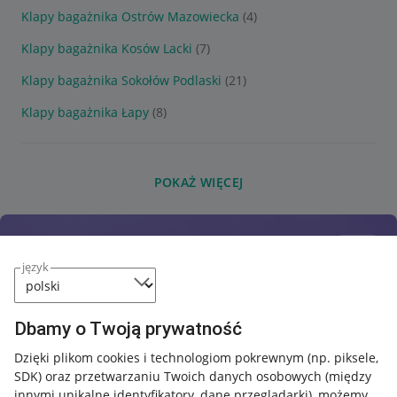
Klapy bagażnika Ostrów Mazowiecka
(4)
Klapy bagażnika Kosów Lacki
(7)
Klapy bagażnika Sokołów Podlaski
(21)
Klapy bagażnika Łapy
(8)
POKAŻ WIĘCEJ
język
Dbamy o Twoją prywatność
Dzięki plikom cookies i technologiom pokrewnym
(np. piksele,
SDK)
oraz przetwarzaniu Twoich danych osobowych
(między
innymi unikalne identyfikatory, dane przeglądarki)
, możemy