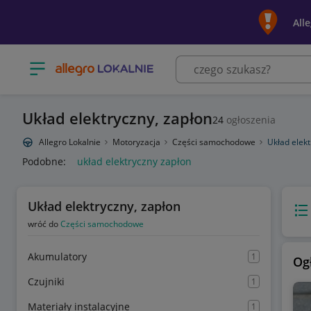
All
Otwórz menu z kategoriami
Układ elektryczny, zapłon
24
ogłoszenia
Allegro Lokalnie
Motoryzacja
Części samochodowe
Układ elekt
Podobne:
układ elektryczny zapłon
Układ elektryczny, zapłon
Wido
wróć do
Części samochodowe
Akumulatory
1
Og
Czujniki
1
Materiały instalacyjne
1