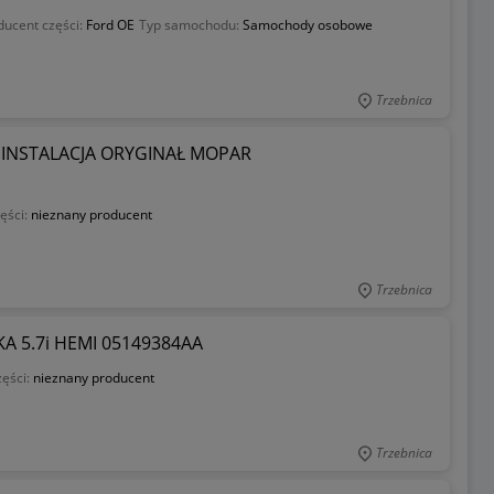
ducent części:
Ford OE
Typ samochodu:
Samochody osobowe
Trzebnica
 INSTALACJA ORYGINAŁ MOPAR
ęści:
nieznany producent
Trzebnica
A 5.7i HEMI 05149384AA
zęści:
nieznany producent
Trzebnica