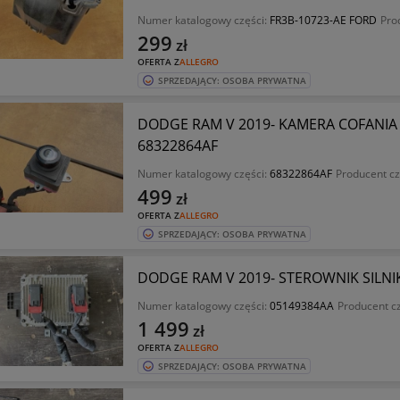
Numer katalogowy części:
FR3B-10723-AE FORD
Pro
299
zł
OFERTA Z
ALLEGRO
SPRZEDAJĄCY: OSOBA PRYWATNA
DODGE RAM V 2019- KAMERA COFANIA
68322864AF
Numer katalogowy części:
68322864AF
Producent cz
499
zł
OFERTA Z
ALLEGRO
SPRZEDAJĄCY: OSOBA PRYWATNA
DODGE RAM V 2019- STEROWNIK SILNIK
Numer katalogowy części:
05149384AA
Producent c
1 499
zł
OFERTA Z
ALLEGRO
SPRZEDAJĄCY: OSOBA PRYWATNA