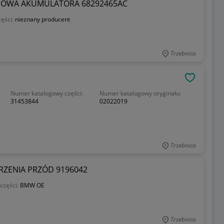
DOWA AKUMULATORA 68292465AC
zęści:
nieznany producent
Trzebnica
OBSERWU
Numer katalogowy części:
Numer katalogowy oryginału:
31453844
02022019
Trzebnica
ERZENIA PRZÓD 9196042
części:
BMW OE
Trzebnica