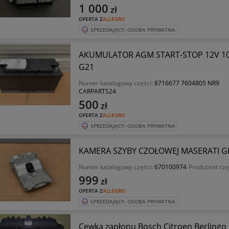
1 000
zł
OFERTA Z
ALLEGRO
SPRZEDAJĄCY: OSOBA PRYWATNA
AKUMULATOR AGM START-STOP 12V 10
G21
Numer katalogowy części:
8716677 7604805 NR9
CARPARTS24
500
zł
OFERTA Z
ALLEGRO
SPRZEDAJĄCY: OSOBA PRYWATNA
KAMERA SZYBY CZOŁOWEJ MASERATI GH
Numer katalogowy części:
670100974
Producent czę
999
zł
OFERTA Z
ALLEGRO
SPRZEDAJĄCY: OSOBA PRYWATNA
Cewka zapłonu Bosch Citroen Berlingo