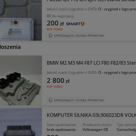
Jakość części (zgodnie z GVO):
O - oryginał z logo pr
do negocjacji
200
zł
KUP TERAZ
SPRZEDAJĄCY: OSOBA PRYWATNA
łoszenia
BMW M2 M3 M4 F87 LCI F80 F82/83 Ster
Jakość części (zgodnie z GVO):
O - oryginał z logo pr
2 800
zł
KUP TERAZ
SPRZEDAJĄCY: OSOBA PRYWATNA
KOMPUTER SILNIKA 03L906023DR VOLKS
Stan opakowania:
Producent części:
Typ samoc
brak opakowania
Volkswagen OE
Samochody