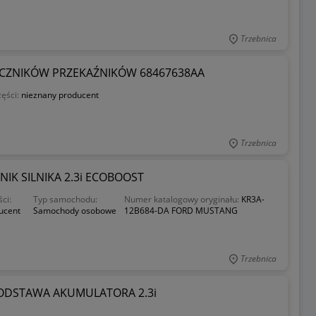
Trzebnica
ECZNIKÓW PRZEKAŹNIKÓW 68467638AA
zęści:
nieznany producent
Trzebnica
NIK SILNIKA 2.3i ECOBOOST
ci:
Typ samochodu:
Numer katalogowy oryginału:
KR3A-
ucent
Samochody osobowe
12B684-DA FORD MUSTANG
Trzebnica
ODSTAWA AKUMULATORA 2.3i