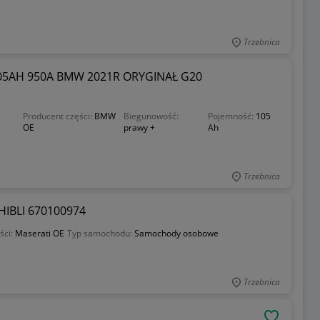
Trzebnica
5AH 950A BMW 2021R ORYGINAŁ G20
Producent części:
BMW
Biegunowość:
Pojemność:
105
OE
prawy +
Ah
Trzebnica
IBLI 670100974
ści:
Maserati OE
Typ samochodu:
Samochody osobowe
Trzebnica