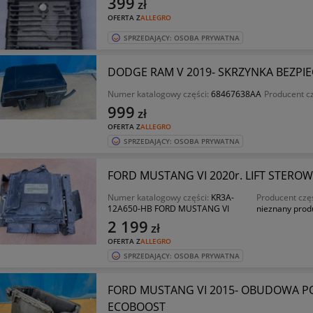
399
zł
OFERTA Z
ALLEGRO
SPRZEDAJĄCY: OSOBA PRYWATNA
DODGE RAM V 2019- SKRZYNKA BEZPI
Numer katalogowy części:
68467638AA
Producent c
999
zł
OFERTA Z
ALLEGRO
SPRZEDAJĄCY: OSOBA PRYWATNA
FORD MUSTANG VI 2020r. LIFT STEROW
Numer katalogowy części:
KR3A-
Producent częś
12A650-HB FORD MUSTANG VI
nieznany prod
2 199
zł
OFERTA Z
ALLEGRO
SPRZEDAJĄCY: OSOBA PRYWATNA
FORD MUSTANG VI 2015- OBUDOWA P
ECOBOOST