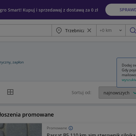
SPRAW
egro Smart! Kupuj i sprzedawaj z dostawą za 0 zł
Miasto
Wyczyść frazę
+
0
km
Odległość
szu
ryczny, zapłon
Dodaj sw
Gdy poja
mailowo
wyszuki
k listy
Widok siatki
Sortuj od:
łoszenia promowane
Promowane
Passat B5 110 km ajm sterownik silnik