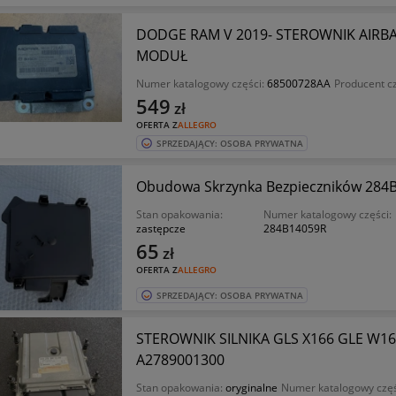
DODGE RAM V 2019- STEROWNIK AIR
MODUŁ
Numer katalogowy części:
68500728AA
Producent c
549
zł
OFERTA Z
ALLEGRO
SPRZEDAJĄCY: OSOBA PRYWATNA
Obudowa Skrzynka Bezpieczników 284
Stan opakowania:
Numer katalogowy części:
zastępcze
284B14059R
65
zł
OFERTA Z
ALLEGRO
SPRZEDAJĄCY: OSOBA PRYWATNA
STEROWNIK SILNIKA GLS X166 GLE W166
A2789001300
Stan opakowania:
oryginalne
Numer katalogowy częś