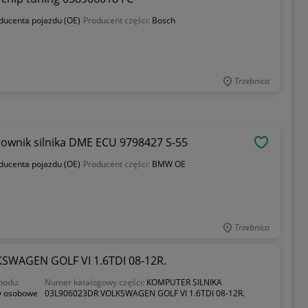
oducenta pojazdu (OE)
Producent części:
Bosch
Trzebnica
ownik silnika DME ECU 9798427 S-55
OBSERWU
oducenta pojazdu (OE)
Producent części:
BMW OE
Trzebnica
WAGEN GOLF VI 1.6TDI 08-12R.
hodu:
Numer katalogowy części:
KOMPUTER SILNIKA
 osobowe
03L906023DR VOLKSWAGEN GOLF VI 1.6TDI 08-12R.