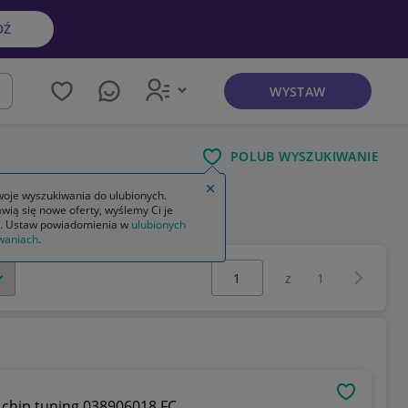
DŹ
WYSTAW
kaj
POLUB WYSZUKIWANIE
Zamknij wskazówkę
oje wyszukiwania do ulubionych.
wią się nowe oferty, wyślemy Ci je
. Ustaw powiadomienia w
ulubionych
waniach
.
Wybierz stronę:
Następna 
z
1
OBSERWU
a chip tuning 038906018 FC