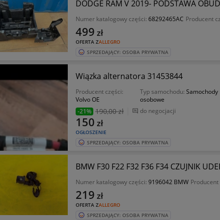
DODGE RAM V 2019- PODSTAWA OBU
Numer katalogowy części:
68292465AC
Producent c
499
zł
OFERTA Z
ALLEGRO
SPRZEDAJĄCY: OSOBA PRYWATNA
Wiązka alternatora 31453844
Producent części:
Typ samochodu:
Samochody
Volvo OE
osobowe
190
,00 zł
do negocjacji
-21%
150
zł
OGŁOSZENIE
SPRZEDAJĄCY: OSOBA PRYWATNA
BMW F30 F22 F32 F36 F34 CZUJNIK UD
Numer katalogowy części:
9196042 BMW
Producent 
219
zł
OFERTA Z
ALLEGRO
SPRZEDAJĄCY: OSOBA PRYWATNA