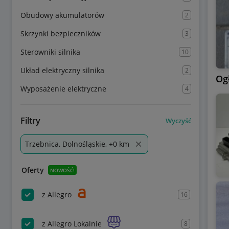
Obudowy akumulatorów
2
Skrzynki bezpieczników
3
Sterowniki silnika
10
Układ elektryczny silnika
2
Og
Wyposażenie elektryczne
4
Filtry
Wyczyść
Trzebnica, Dolnośląskie, +0 km
Oferty
NOWOŚĆ!
z Allegro
16
z Allegro Lokalnie
8