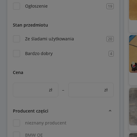
Ogłoszenie
19
Stan przedmiotu
Ze śladami użytkowania
20
Bardzo dobry
4
Cena
zł
–
zł
Producent części
nieznany producent
BMW OE