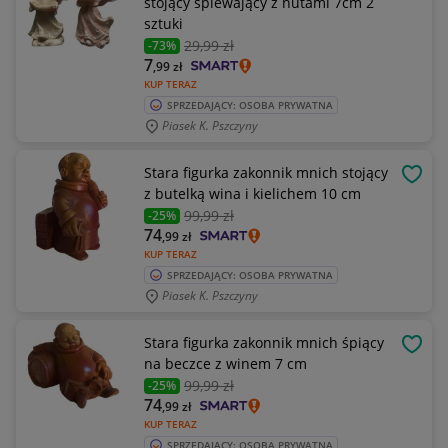
stojący śpiewający z nutami 7cm 2
sztuki
29
,99 zł
-73%
7
,99
zł
KUP TERAZ
SPRZEDAJĄCY: OSOBA PRYWATNA
Piasek K. Pszczyny
Stara figurka zakonnik mnich stojący
OBSE
z butelką wina i kielichem 10 cm
99
,99 zł
-25%
74
,99
zł
KUP TERAZ
SPRZEDAJĄCY: OSOBA PRYWATNA
Piasek K. Pszczyny
Stara figurka zakonnik mnich śpiący
OBSE
na beczce z winem 7 cm
99
,99 zł
-25%
74
,99
zł
KUP TERAZ
SPRZEDAJĄCY: OSOBA PRYWATNA