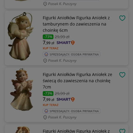
Piasek K. Pszczyny
Figurki Aniołków Figurka Aniołek z
OBSE
tamburynem do zawieszenia na
choinkę 6cm
29
,99 zł
-73%
7
,99
zł
KUP TERAZ
SPRZEDAJĄCY: OSOBA PRYWATNA
Piasek K. Pszczyny
Figurki Aniołków Figurka Aniołek ze
OBSE
świecą do zawieszenia na choinkę
7cm
29
,99 zł
-73%
7
,99
zł
KUP TERAZ
SPRZEDAJĄCY: OSOBA PRYWATNA
Piasek K. Pszczyny
Figurki Aniołków Figurka Aniołek z