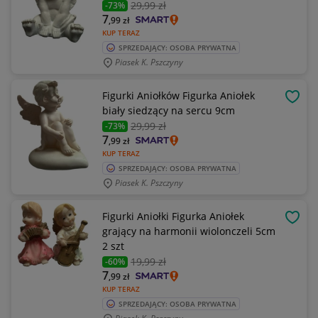
29
,99 zł
-73%
7
,99
zł
KUP TERAZ
SPRZEDAJĄCY: OSOBA PRYWATNA
Piasek K. Pszczyny
Figurki Aniołków Figurka Aniołek
OBSE
biały siedzący na sercu 9cm
29
,99 zł
-73%
7
,99
zł
KUP TERAZ
SPRZEDAJĄCY: OSOBA PRYWATNA
Piasek K. Pszczyny
Figurki Aniołki Figurka Aniołek
OBSE
grający na harmonii wiolonczeli 5cm
2 szt
19
,99 zł
-60%
7
,99
zł
KUP TERAZ
SPRZEDAJĄCY: OSOBA PRYWATNA