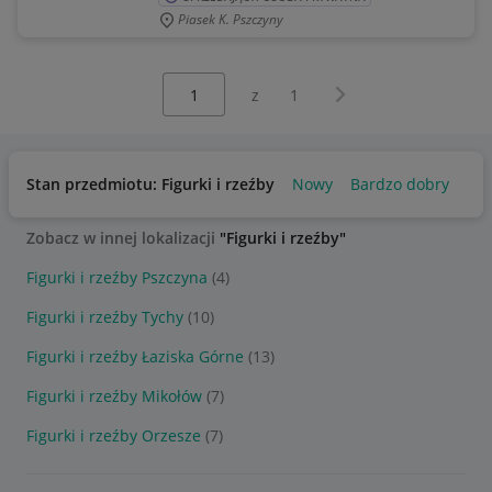
Piasek K. Pszczyny
Wybierz stronę:
Następna strona
z
1
Stan przedmiotu: Figurki i rzeźby
Nowy
Bardzo dobry
Uż
Zobacz w innej lokalizacji
"Figurki i rzeźby"
Figurki i rzeźby Pszczyna
(4)
Figurki i rzeźby Tychy
(10)
Figurki i rzeźby Łaziska Górne
(13)
Figurki i rzeźby Mikołów
(7)
Figurki i rzeźby Orzesze
(7)