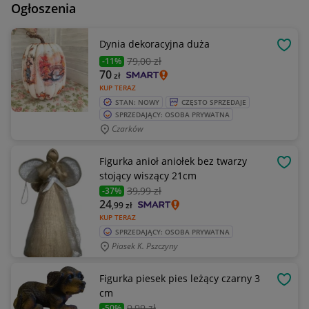
Ogłoszenia
Dynia dekoracyjna duża
OBSE
79
,00 zł
-11%
70
zł
KUP TERAZ
STAN: NOWY
CZĘSTO SPRZEDAJE
SPRZEDAJĄCY: OSOBA PRYWATNA
Czarków
Figurka anioł aniołek bez twarzy
OBSE
stojący wiszący 21cm
39
,99 zł
-37%
24
,99
zł
KUP TERAZ
SPRZEDAJĄCY: OSOBA PRYWATNA
Piasek K. Pszczyny
Figurka piesek pies leżący czarny 3
OBSE
cm
9
,99 zł
-50%