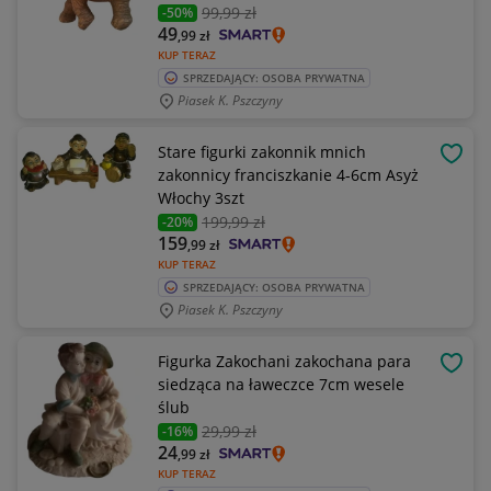
99
,99 zł
-50%
49
,99
zł
KUP TERAZ
SPRZEDAJĄCY: OSOBA PRYWATNA
Piasek K. Pszczyny
Stare figurki zakonnik mnich
OBSE
zakonnicy franciszkanie 4-6cm Asyż
Włochy 3szt
199
,99 zł
-20%
159
,99
zł
KUP TERAZ
SPRZEDAJĄCY: OSOBA PRYWATNA
Piasek K. Pszczyny
Figurka Zakochani zakochana para
OBSE
siedząca na ławeczce 7cm wesele
ślub
29
,99 zł
-16%
24
,99
zł
KUP TERAZ