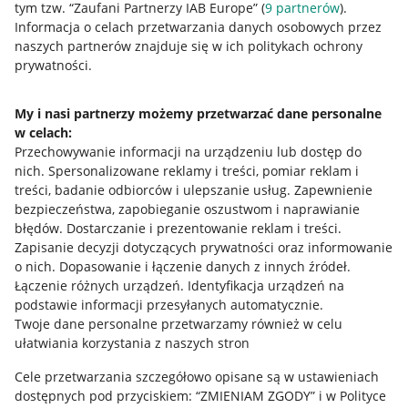
tym tzw. “Zaufani Partnerzy IAB Europe” (
9
partnerów
).
Przydatne informacje
Informacja o celach przetwarzania danych osobowych przez
naszych partnerów znajduje się w ich politykach ochrony
prywatności.
Jak to działa
Napisz do nas
My i nasi partnerzy możemy przetwarzać dane personalne
w celach:
Allegro Gadane dla sprzedających
Przechowywanie informacji na urządzeniu lub dostęp do
Allegro Gadane dla kupujących
nich
.
Spersonalizowane reklamy i treści, pomiar reklam i
treści, badanie odbiorców i ulepszanie usług
.
Zapewnienie
Mapa miejscowości
bezpieczeństwa, zapobieganie oszustwom i naprawianie
błędów
.
Dostarczanie i prezentowanie reklam i treści
.
Informacje prawne
Zapisanie decyzji dotyczących prywatności oraz informowanie
o nich
.
Dopasowanie i łączenie danych z innych źródeł
.
Regulamin
Łączenie różnych urządzeń
.
Identyfikacja urządzeń na
podstawie informacji przesyłanych automatycznie
.
Polityka plików "cookies"
Twoje dane personalne przetwarzamy również w celu
ułatwiania korzystania z naszych stron
Ustawienia plików "cookies"
Cele przetwarzania szczegółowo opisane są w ustawieniach
Udostępnianie lokalizacji
dostępnych pod przyciskiem: “ZMIENIAM ZGODY” i w Polityce