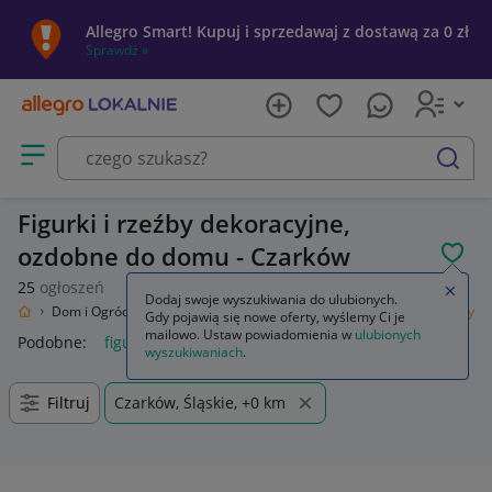
Allegro Smart! Kupuj i sprzedawaj z dostawą za 0 zł
Sprawdź »
Otwórz menu z kategoriami
szukaj
Figurki i rzeźby dekoracyjne,
ozdobne do domu - Czarków
POL
25
ogłoszeń
Zamkn
Dodaj swoje wyszukiwania do ulubionych.
kalnie
Dom i Ogród
Wyposażenie
Dekoracje i ozdoby
Figurki i rzeźby
Gdy pojawią się nowe oferty, wyślemy Ci je
mailowo. Ustaw powiadomienia w
ulubionych
Podobne:
figurki i rzeźby
figurki i rzeźby do ogrodu
wyszukiwaniach
.
Filtruj
Czarków, Śląskie, +0 km