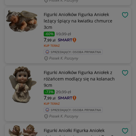
Piasek K. Pszczyny
Figurki Aniołków Figurka Aniołek
OBSE
leżący śpiący na kwiatku chmurce
3cm
19
,99 zł
-60%
7
,99
zł
KUP TERAZ
SPRZEDAJĄCY: OSOBA PRYWATNA
Piasek K. Pszczyny
Figurki Aniołków Figurka Aniołek z
OBSE
różańcem modlący się na kolanach
9cm
29
,99 zł
-73%
7
,99
zł
KUP TERAZ
SPRZEDAJĄCY: OSOBA PRYWATNA
Piasek K. Pszczyny
Figurki Aniołki Figurka Aniołek
OBSE