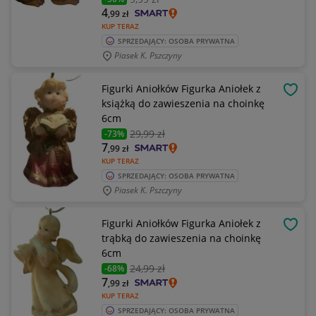
4
,99
zł
KUP TERAZ
SPRZEDAJĄCY: OSOBA PRYWATNA
Piasek K. Pszczyny
Figurki Aniołków Figurka Aniołek z
OBSE
książką do zawieszenia na choinkę
6cm
29
,99 zł
-73%
7
,99
zł
KUP TERAZ
SPRZEDAJĄCY: OSOBA PRYWATNA
Piasek K. Pszczyny
Figurki Aniołków Figurka Aniołek z
OBSE
trąbką do zawieszenia na choinkę
6cm
24
,99 zł
-68%
7
,99
zł
KUP TERAZ
SPRZEDAJĄCY: OSOBA PRYWATNA