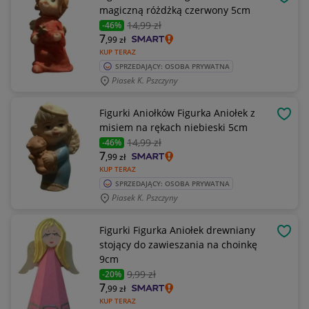
OBSE
magiczną różdżką czerwony 5cm
14
,99 zł
-46%
7
,99
zł
KUP TERAZ
SPRZEDAJĄCY: OSOBA PRYWATNA
Piasek K. Pszczyny
Figurki Aniołków Figurka Aniołek z
OBSE
misiem na rękach niebieski 5cm
14
,99 zł
-46%
7
,99
zł
KUP TERAZ
SPRZEDAJĄCY: OSOBA PRYWATNA
Piasek K. Pszczyny
Figurki Figurka Aniołek drewniany
OBSE
stojący do zawieszania na choinkę
9cm
9
,99 zł
-20%
7
,99
zł
KUP TERAZ