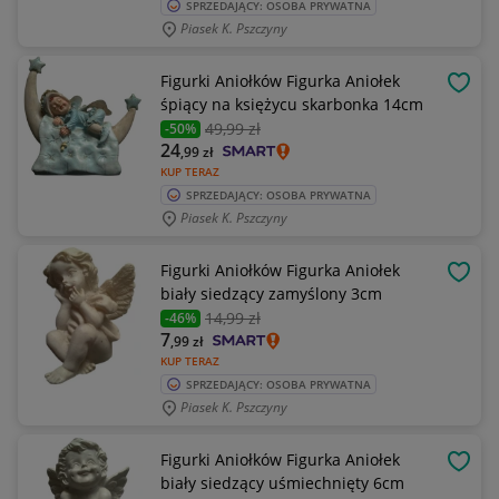
SPRZEDAJĄCY: OSOBA PRYWATNA
Piasek K. Pszczyny
Figurki Aniołków Figurka Aniołek
OBSE
śpiący na księżycu skarbonka 14cm
49
,99 zł
-50%
24
,99
zł
KUP TERAZ
SPRZEDAJĄCY: OSOBA PRYWATNA
Piasek K. Pszczyny
Figurki Aniołków Figurka Aniołek
OBSE
biały siedzący zamyślony 3cm
14
,99 zł
-46%
7
,99
zł
KUP TERAZ
SPRZEDAJĄCY: OSOBA PRYWATNA
Piasek K. Pszczyny
Figurki Aniołków Figurka Aniołek
OBSE
biały siedzący uśmiechnięty 6cm