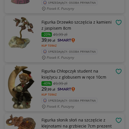
SPRZEDAJĄCY: OSOBA PRYWATNA
Piasek K. Pszczyny
Figurka Drzewko szczęścia z kamieni
OBSE
z jaspisem 8cm
49
,99 zł
-20%
39
,99
zł
KUP TERAZ
SPRZEDAJĄCY: OSOBA PRYWATNA
Piasek K. Pszczyny
Figurka Chłopczyk student na
OBSE
księżycu z globusem w ręce 10cm
49
,99 zł
-40%
29
,99
zł
KUP TERAZ
SPRZEDAJĄCY: OSOBA PRYWATNA
Piasek K. Pszczyny
Figurka słonik słoń na szczęście z
OBSE
klejnotami na grzbiecie 7cm prezent