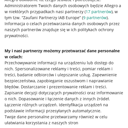
Administratorem Twoich danych osobowych będzie Allegro a
w niektórych przypadkach nasi partnerzy (
17
partnerów
), w
tym tzw. “Zaufani Partnerzy IAB Europe” (
9
partnerów
).
Przydatne informacje
Informacja o celach przetwarzania danych osobowych przez
naszych partnerów znajduje się w ich politykach ochrony
prywatności.
Jak to działa
Napisz do nas
My i nasi partnerzy możemy przetwarzać dane personalne
w celach:
Allegro Gadane dla sprzedających
Przechowywanie informacji na urządzeniu lub dostęp do
Allegro Gadane dla kupujących
nich
.
Spersonalizowane reklamy i treści, pomiar reklam i
treści, badanie odbiorców i ulepszanie usług
.
Zapewnienie
Mapa miejscowości
bezpieczeństwa, zapobieganie oszustwom i naprawianie
błędów
.
Dostarczanie i prezentowanie reklam i treści
.
Informacje prawne
Zapisanie decyzji dotyczących prywatności oraz informowanie
o nich
.
Dopasowanie i łączenie danych z innych źródeł
.
Regulamin
Łączenie różnych urządzeń
.
Identyfikacja urządzeń na
podstawie informacji przesyłanych automatycznie
.
Polityka plików "cookies"
Twoje dane personalne przetwarzamy również w celu
ułatwiania korzystania z naszych stron
Ustawienia plików "cookies"