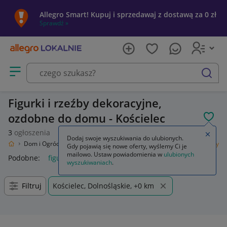
Allegro Smart! Kupuj i sprzedawaj z dostawą za 0 zł
Sprawdź »
Otwórz menu z kategoriami
szukaj
Figurki i rzeźby dekoracyjne,
ozdobne do domu - Kościelec
POL
3
ogłoszenia
Zamkn
Dodaj swoje wyszukiwania do ulubionych.
kalnie
Dom i Ogród
Wyposażenie
Dekoracje i ozdoby
Figurki i rzeźby
Gdy pojawią się nowe oferty, wyślemy Ci je
mailowo. Ustaw powiadomienia w
ulubionych
Podobne:
figurki i rzeźby
figurki i rzeźby do ogrodu
wyszukiwaniach
.
Filtruj
Kościelec, Dolnośląskie, +0 km