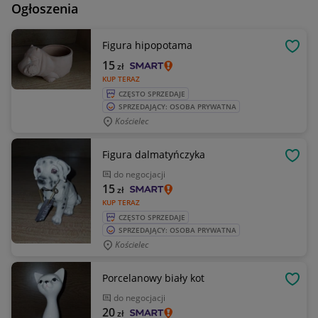
Ogłoszenia
Figura hipopotama
OBSE
15
zł
KUP TERAZ
CZĘSTO SPRZEDAJE
SPRZEDAJĄCY: OSOBA PRYWATNA
Kościelec
Figura dalmatyńczyka
OBSE
do negocjacji
15
zł
KUP TERAZ
CZĘSTO SPRZEDAJE
SPRZEDAJĄCY: OSOBA PRYWATNA
Kościelec
Porcelanowy biały kot
OBSE
do negocjacji
20
zł