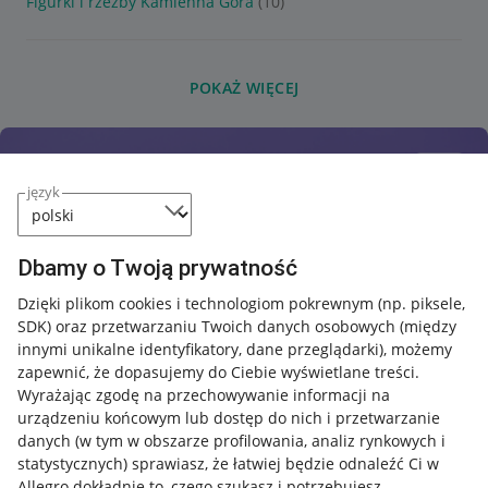
Figurki i rzeźby Kamienna Góra
(10)
POKAŻ WIĘCEJ
język
Dbamy o Twoją prywatność
Dzięki plikom cookies i technologiom pokrewnym
(np. piksele,
SDK)
oraz przetwarzaniu Twoich danych osobowych
(między
innymi unikalne identyfikatory, dane przeglądarki)
, możemy
zapewnić, że dopasujemy do Ciebie wyświetlane treści.
Wyrażając zgodę na przechowywanie informacji na
urządzeniu końcowym lub dostęp do nich i przetwarzanie
danych (w tym w obszarze profilowania, analiz rynkowych i
statystycznych) sprawiasz, że łatwiej będzie odnaleźć Ci w
Allegro dokładnie to, czego szukasz i potrzebujesz.