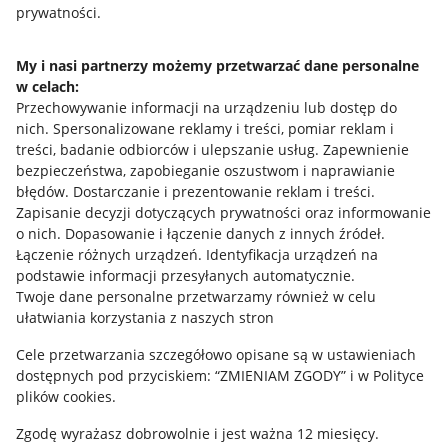
prywatności.
Jak to działa
Napisz do nas
My i nasi partnerzy możemy przetwarzać dane personalne
w celach:
Allegro Gadane dla sprzedających
Przechowywanie informacji na urządzeniu lub dostęp do
Allegro Gadane dla kupujących
nich
.
Spersonalizowane reklamy i treści, pomiar reklam i
treści, badanie odbiorców i ulepszanie usług
.
Zapewnienie
Mapa miejscowości
bezpieczeństwa, zapobieganie oszustwom i naprawianie
błędów
.
Dostarczanie i prezentowanie reklam i treści
.
Informacje prawne
Zapisanie decyzji dotyczących prywatności oraz informowanie
o nich
.
Dopasowanie i łączenie danych z innych źródeł
.
Regulamin
Łączenie różnych urządzeń
.
Identyfikacja urządzeń na
podstawie informacji przesyłanych automatycznie
.
Polityka plików "cookies"
Twoje dane personalne przetwarzamy również w celu
ułatwiania korzystania z naszych stron
Ustawienia plików "cookies"
Cele przetwarzania szczegółowo opisane są w ustawieniach
Udostępnianie lokalizacji
dostępnych pod przyciskiem: “ZMIENIAM ZGODY” i w Polityce
Informacje dla Aktu o Usługach Cyfrowych
plików cookies.
Zgodę wyrażasz dobrowolnie i jest ważna 12 miesięcy.
Pobierz aplikację