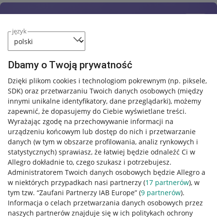
język
Dbamy o Twoją prywatność
Dzięki plikom cookies i technologiom pokrewnym
(np. piksele,
SDK)
oraz przetwarzaniu Twoich danych osobowych
(między
innymi unikalne identyfikatory, dane przeglądarki)
, możemy
zapewnić, że dopasujemy do Ciebie wyświetlane treści.
Wyrażając zgodę na przechowywanie informacji na
urządzeniu końcowym lub dostęp do nich i przetwarzanie
danych (w tym w obszarze profilowania, analiz rynkowych i
statystycznych) sprawiasz, że łatwiej będzie odnaleźć Ci w
Allegro dokładnie to, czego szukasz i potrzebujesz.
Administratorem Twoich danych osobowych będzie Allegro a
w niektórych przypadkach nasi partnerzy (
17
partnerów
), w
tym tzw. “Zaufani Partnerzy IAB Europe” (
9
partnerów
).
Przydatne informacje
Informacja o celach przetwarzania danych osobowych przez
naszych partnerów znajduje się w ich politykach ochrony