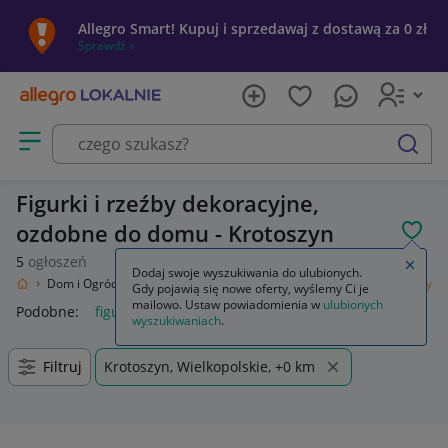
Allegro Smart! Kupuj i sprzedawaj z dostawą za 0 zł
Sprawdź »
Otwórz menu z kategoriami
szukaj
Figurki i rzeźby dekoracyjne,
ozdobne do domu - Krotoszyn
POL
5
ogłoszeń
Zamkn
Dodaj swoje wyszukiwania do ulubionych.
kalnie
Dom i Ogród
Wyposażenie
Dekoracje i ozdoby
Figurki i rzeźby
Gdy pojawią się nowe oferty, wyślemy Ci je
mailowo. Ustaw powiadomienia w
ulubionych
Podobne:
figurki i rzeźby
figurki i rzeźby do ogrodu
wyszukiwaniach
.
Filtruj
Krotoszyn, Wielkopolskie, +0 km