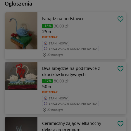
Ogłoszenia
Łabądź na podstawce
OBSE
30
,00 zł
-16%
25
zł
KUP TERAZ
STAN: NOWY
SPRZEDAJĄCY: OSOBA PRYWATNA
Krotoszyn
Dwa łabędzie na podstawce z
OBSE
drucików kreatywnych
80
,00 zł
-37%
50
zł
KUP TERAZ
STAN: NOWY
SPRZEDAJĄCY: OSOBA PRYWATNA
Krotoszyn
Ceramiczny zając wielkanocny –
OBSE
dekoracja premium,