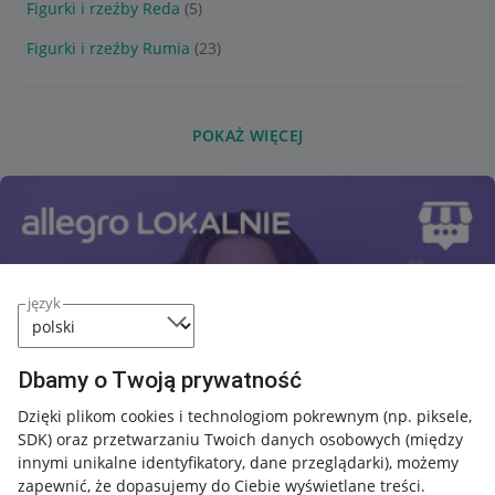
Figurki i rzeźby Reda
(5)
Figurki i rzeźby Rumia
(23)
POKAŻ WIĘCEJ
język
Dbamy o Twoją prywatność
Dzięki plikom cookies i technologiom pokrewnym
(np. piksele,
SDK)
oraz przetwarzaniu Twoich danych osobowych
(między
innymi unikalne identyfikatory, dane przeglądarki)
, możemy
zapewnić, że dopasujemy do Ciebie wyświetlane treści.