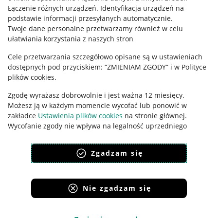
Łączenie różnych urządzeń
.
Identyfikacja urządzeń na
Ustawienia plików "cookies"
podstawie informacji przesyłanych automatycznie
.
Twoje dane personalne przetwarzamy również w celu
Udostępnianie lokalizacji
ułatwiania korzystania z naszych stron
Informacje dla Aktu o Usługach Cyfrowych
Cele przetwarzania szczegółowo opisane są w ustawieniach
dostępnych pod przyciskiem: “ZMIENIAM ZGODY” i w Polityce
Pobierz aplikację
plików cookies.
Zgodę wyrażasz dobrowolnie i jest ważna 12 miesięcy.
Możesz ją w każdym momencie wycofać lub ponowić w
zakładce
Ustawienia plików cookies
na stronie głównej.
Wycofanie zgody nie wpływa na legalność uprzedniego
przetwarzania.
Zgadzam się
polityka plików cookies
polityka ochrony prywatności
Nie zgadzam się
Korzystanie z serwisu oznacza akceptację
regulaminu
.