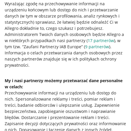
Wyrażając zgodę na przechowywanie informacji na
urządzeniu końcowym lub dostęp do nich i przetwarzanie
danych (w tym w obszarze profilowania, analiz rynkowych i
statystycznych) sprawiasz, że łatwiej będzie odnaleźć Ci w
Allegro dokładnie to, czego szukasz i potrzebujesz.
Administratorem Twoich danych osobowych będzie Allegro a
Przydatne informacje
w niektórych przypadkach nasi partnerzy (
17
partnerów
), w
tym tzw. “Zaufani Partnerzy IAB Europe” (
9
partnerów
).
Jak to działa
Informacja o celach przetwarzania danych osobowych przez
naszych partnerów znajduje się w ich politykach ochrony
Napisz do nas
prywatności.
Allegro Gadane dla sprzedających
My i nasi partnerzy możemy przetwarzać dane personalne
Allegro Gadane dla kupujących
w celach:
Mapa miejscowości
Przechowywanie informacji na urządzeniu lub dostęp do
nich
.
Spersonalizowane reklamy i treści, pomiar reklam i
Informacje prawne
treści, badanie odbiorców i ulepszanie usług
.
Zapewnienie
bezpieczeństwa, zapobieganie oszustwom i naprawianie
błędów
.
Dostarczanie i prezentowanie reklam i treści
.
Regulamin
Zapisanie decyzji dotyczących prywatności oraz informowanie
Polityka plików "cookies"
o nich
.
Dopasowanie i łączenie danych z innych źródeł
.