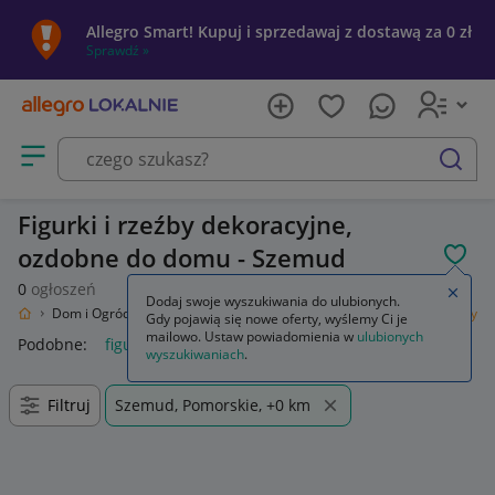
Allegro Smart! Kupuj i sprzedawaj z dostawą za 0 zł
Sprawdź »
Otwórz menu z kategoriami
szukaj
Figurki i rzeźby dekoracyjne,
ozdobne do domu - Szemud
POL
0
ogłoszeń
Zamkn
Dodaj swoje wyszukiwania do ulubionych.
kalnie
Dom i Ogród
Wyposażenie
Dekoracje i ozdoby
Figurki i rzeźby
Gdy pojawią się nowe oferty, wyślemy Ci je
mailowo. Ustaw powiadomienia w
ulubionych
Podobne:
figurki i rzeźby
figurki i rzeźby do ogrodu
wyszukiwaniach
.
Filtruj
Szemud, Pomorskie, +0 km