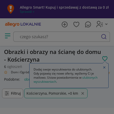
Allegro Smart! Kupuj i sprzedawaj z dostawą za 0 zł
Sprawdź »
Otwórz menu z kategoriami
szukaj
Obrazki i obrazy na ścianę do domu
- Kościerzyna
POL
6
ogłoszeń
Zamkn
Dodaj swoje wyszukiwania do ulubionych.
alnie
Dom i Ogród
Wyposażenie
Dekoracje ścienne
Obrazki i obrazy
Gdy pojawią się nowe oferty, wyślemy Ci je
mailowo. Ustaw powiadomienia w
ulubionych
Podobne:
obrazy i obrazki malowane ręcznie
wyszukiwaniach
.
Filtruj
Kościerzyna, Pomorskie, +0 km