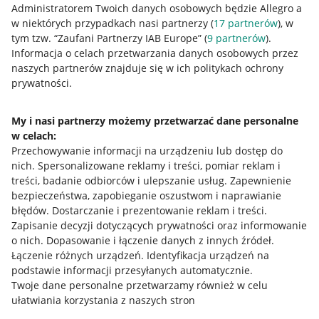
Administratorem Twoich danych osobowych będzie Allegro a
w niektórych przypadkach nasi partnerzy (
17
partnerów
), w
tym tzw. “Zaufani Partnerzy IAB Europe” (
9
partnerów
).
Przydatne informacje
Informacja o celach przetwarzania danych osobowych przez
naszych partnerów znajduje się w ich politykach ochrony
prywatności.
Jak to działa
Napisz do nas
My i nasi partnerzy możemy przetwarzać dane personalne
w celach:
Allegro Gadane dla sprzedających
Przechowywanie informacji na urządzeniu lub dostęp do
Allegro Gadane dla kupujących
nich
.
Spersonalizowane reklamy i treści, pomiar reklam i
treści, badanie odbiorców i ulepszanie usług
.
Zapewnienie
Mapa miejscowości
bezpieczeństwa, zapobieganie oszustwom i naprawianie
błędów
.
Dostarczanie i prezentowanie reklam i treści
.
Informacje prawne
Zapisanie decyzji dotyczących prywatności oraz informowanie
o nich
.
Dopasowanie i łączenie danych z innych źródeł
.
Regulamin
Łączenie różnych urządzeń
.
Identyfikacja urządzeń na
podstawie informacji przesyłanych automatycznie
.
Polityka plików "cookies"
Twoje dane personalne przetwarzamy również w celu
ułatwiania korzystania z naszych stron
Ustawienia plików "cookies"