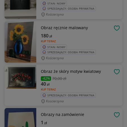
STAN: NOWY
SPRZEDAJĄCY: OSOBA PRYWATNA
Kościerzyna
Obraz ręcznie malowany
OBSE
180
zł
KUP TERAZ
STAN: NOWY
SPRZEDAJĄCY: OSOBA PRYWATNA
Kościerzyna
Obraz że skóry motyw kwiatowy
OBSE
70
,00 zł
-42%
40
zł
KUP TERAZ
SPRZEDAJĄCY: OSOBA PRYWATNA
Koscierzyna
Obrazy na zamówienie
OBSE
1
zł