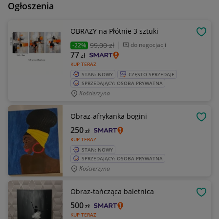
Ogłoszenia
OBRAZY na Płótnie 3 sztuki
OBSE
99
,00 zł
do negocjacji
-22%
77
zł
KUP TERAZ
STAN: NOWY
CZĘSTO SPRZEDAJE
SPRZEDAJĄCY: OSOBA PRYWATNA
Kościerzyna
Obraz-afrykanka bogini
OBSE
250
zł
KUP TERAZ
STAN: NOWY
SPRZEDAJĄCY: OSOBA PRYWATNA
Kościerzyna
Obraz-tańcząca baletnica
OBSE
500
zł
KUP TERAZ