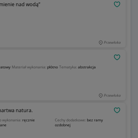
amienie nad wodą”
OBSERWU
Przewłoka
OBSERWU
ratowy
Materiał wykonania:
płótno
Tematyka:
abstrakcja
Przewłoka
martwa natura.
OBSERWU
b wykonania:
ręcznie
Cechy dodatkowe:
bez ramy
ane
ozdobnej