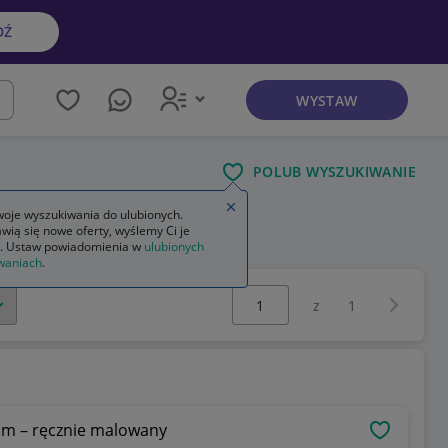
DŹ
WYSTAW
kaj
POLUB WYSZUKIWANIE
Zamknij wskazówkę
oje wyszukiwania do ulubionych.
wią się nowe oferty, wyślemy Ci je
. Ustaw powiadomienia w
ulubionych
waniach
.
Wybierz stronę:
Następna 
z
1
 cm – ręcznie malowany
OBSERWU