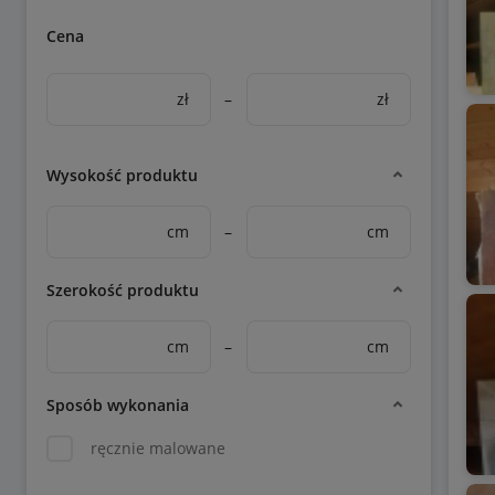
Cena
zł
–
zł
Wysokość produktu
cm
–
cm
Szerokość produktu
cm
–
cm
Sposób wykonania
ręcznie malowane