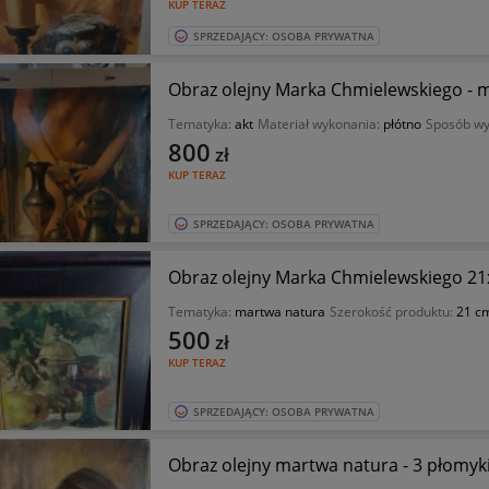
KUP TERAZ
SPRZEDAJĄCY: OSOBA PRYWATNA
Obraz olejny Marka Chmielewskiego - m
Tematyka:
akt
Materiał wykonania:
płótno
Sposób wy
800
zł
KUP TERAZ
SPRZEDAJĄCY: OSOBA PRYWATNA
Obraz olejny Marka Chmielewskiego 2
Tematyka:
martwa natura
Szerokość produktu:
21 c
500
zł
KUP TERAZ
SPRZEDAJĄCY: OSOBA PRYWATNA
Obraz olejny martwa natura - 3 płomy