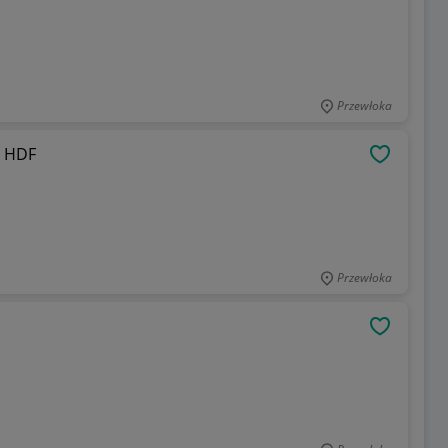
Przewłoka
m HDF
OBSERWU
Przewłoka
OBSERWU