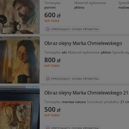
Tematyka:
Materiał wykonania:
Sposó
portret
płótno
malow
600
zł
KUP TERAZ
SPRZEDAJĄCY: OSOBA PRYWATNA
Obraz olejny Marka Chmielewskiego
Tematyka:
akt
Materiał wykonania:
płótno
Sposób wy
800
zł
KUP TERAZ
SPRZEDAJĄCY: OSOBA PRYWATNA
Obraz olejny Marka Chmielewskiego 2
Tematyka:
martwa natura
Szerokość produktu:
21 c
500
zł
KUP TERAZ
SPRZEDAJĄCY: OSOBA PRYWATNA