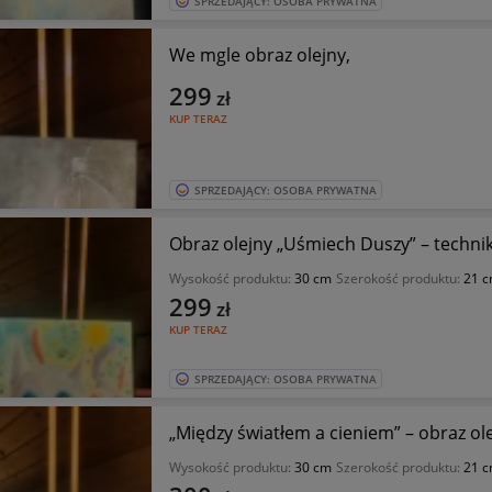
SPRZEDAJĄCY: OSOBA PRYWATNA
We mgle obraz olejny,
299
zł
KUP TERAZ
SPRZEDAJĄCY: OSOBA PRYWATNA
Obraz olejny „Uśmiech Duszy” – technik
Wysokość produktu:
30 cm
Szerokość produktu:
21 
299
zł
KUP TERAZ
SPRZEDAJĄCY: OSOBA PRYWATNA
„Między światłem a cieniem” – obraz ole
Wysokość produktu:
30 cm
Szerokość produktu:
21 