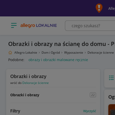
All
Otwórz menu z kategoriami
Obrazki i obrazy na ścianę do domu - 
Allegro Lokalnie
Dom i Ogród
Wyposażenie
Dekoracje ścienne
Podobne:
obrazy i obrazki malowane ręcznie
Obrazki i obrazy
Wido
wróć do
Dekoracje ścienne
Obrazki i obrazy
22
Og
Filtry
Wyczyść