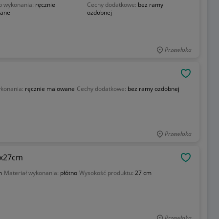
b wykonania:
ręcznie
Cechy dodatkowe:
bez ramy
ane
ozdobnej
Przewłoka
OBSERWU
konania:
ręcznie malowane
Cechy dodatkowe:
bez ramy ozdobnej
Przewłoka
1x27cm
OBSERWU
m
Materiał wykonania:
płótno
Wysokość produktu:
27 cm
Przewłoka