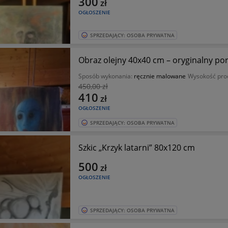
300
zł
OGŁOSZENIE
SPRZEDAJĄCY: OSOBA PRYWATNA
Obraz olejny 40x40 cm – oryginalny por
Sposób wykonania:
ręcznie malowane
Wysokość pro
450
,00 zł
410
zł
OGŁOSZENIE
SPRZEDAJĄCY: OSOBA PRYWATNA
Szkic „Krzyk latarni” 80x120 cm
500
zł
OGŁOSZENIE
SPRZEDAJĄCY: OSOBA PRYWATNA