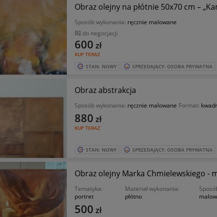
Obraz olejny na płótnie 50x70 cm – „K
Sposób wykonania:
ręcznie malowane
do negocjacji
600
zł
KUP TERAZ
STAN: NOWY
SPRZEDAJĄCY: OSOBA PRYWATNA
Obraz abstrakcja
Sposób wykonania:
ręcznie malowane
Format:
kwad
880
zł
KUP TERAZ
STAN: NOWY
SPRZEDAJĄCY: OSOBA PRYWATNA
Obraz olejny Marka Chmielewskiego - 
Tematyka:
Materiał wykonania:
Sposó
portret
płótno
malow
500
zł