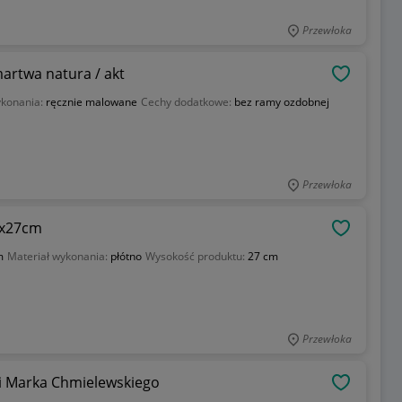
Przewłoka
artwa natura / akt
OBSERWU
konania:
ręcznie malowane
Cechy dodatkowe:
bez ramy ozdobnej
Przewłoka
1x27cm
OBSERWU
m
Materiał wykonania:
płótno
Wysokość produktu:
27 cm
Przewłoka
ki Marka Chmielewskiego
OBSERWU