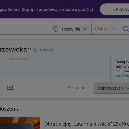
SPRAW
egro Smart! Kupuj i sprzedawaj z dostawą za 0 zł
Miasto
Wyczyść frazę
+
0
km
Odległość
szu
Przewłoka
22
ogłoszenia
Obrazki i obrazy
Dodaj sw
Gdy poja
mailowo
wyszuki
k listy
Widok siatki
Sortuj od:
łoszenia
Obraz olejny „Latarnia o świcie” 25x70