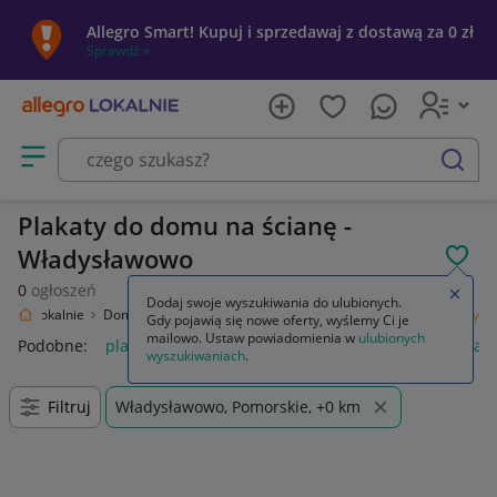
Allegro Smart! Kupuj i sprzedawaj z dostawą za 0 zł
Sprawdź »
Otwórz menu z kategoriami
szukaj
Plakaty do domu na ścianę -
Władysławowo
POL
0
ogłoszeń
Zamkn
Dodaj swoje wyszukiwania do ulubionych.
legro Lokalnie
Dom i Ogród
Wyposażenie
Dekoracje ścienne
Plakaty
Gdy pojawią się nowe oferty, wyślemy Ci je
mailowo. Ustaw powiadomienia w
ulubionych
Podobne:
plakaty
plakaty zdjęcia
obrazki i plakaty
plakaty
wyszukiwaniach
.
Filtruj
Władysławowo, Pomorskie, +0 km