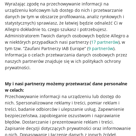
Wyrażając zgodę na przechowywanie informacji na
urządzeniu końcowym lub dostęp do nich i przetwarzanie
danych (w tym w obszarze profilowania, analiz rynkowych i
statystycznych) sprawiasz, że łatwiej będzie odnaleźć Ci w
Allegro dokładnie to, czego szukasz i potrzebujesz.
Administratorem Twoich danych osobowych będzie Allegro a
Przydatne informacje
w niektórych przypadkach nasi partnerzy (
17
partnerów
), w
tym tzw. “Zaufani Partnerzy IAB Europe” (
9
partnerów
).
Jak to działa
Informacja o celach przetwarzania danych osobowych przez
naszych partnerów znajduje się w ich politykach ochrony
Napisz do nas
prywatności.
Allegro Gadane dla sprzedających
My i nasi partnerzy możemy przetwarzać dane personalne
Allegro Gadane dla kupujących
w celach:
Mapa miejscowości
Przechowywanie informacji na urządzeniu lub dostęp do
nich
.
Spersonalizowane reklamy i treści, pomiar reklam i
Informacje prawne
treści, badanie odbiorców i ulepszanie usług
.
Zapewnienie
bezpieczeństwa, zapobieganie oszustwom i naprawianie
błędów
.
Dostarczanie i prezentowanie reklam i treści
.
Regulamin
Zapisanie decyzji dotyczących prywatności oraz informowanie
Polityka plików "cookies"
o nich
.
Dopasowanie i łączenie danych z innych źródeł
.