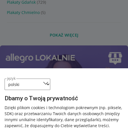
Plakaty Gdańsk
(729)
Plakaty Chmielno
(5)
POKAŻ WIĘCEJ
język
Dbamy o Twoją prywatność
Dzięki plikom cookies i technologiom pokrewnym
(np. piksele,
SDK)
oraz przetwarzaniu Twoich danych osobowych
(między
innymi unikalne identyfikatory, dane przeglądarki)
, możemy
zapewnić, że dopasujemy do Ciebie wyświetlane treści.