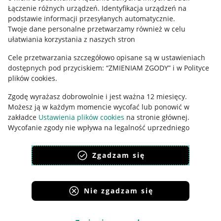
Łączenie różnych urządzeń
.
Identyfikacja urządzeń na
Ustawienia plików "cookies"
podstawie informacji przesyłanych automatycznie
.
Twoje dane personalne przetwarzamy również w celu
Udostępnianie lokalizacji
ułatwiania korzystania z naszych stron
Informacje dla Aktu o Usługach Cyfrowych
Cele przetwarzania szczegółowo opisane są w ustawieniach
dostępnych pod przyciskiem: “ZMIENIAM ZGODY” i w Polityce
Pobierz aplikację
plików cookies.
Zgodę wyrażasz dobrowolnie i jest ważna 12 miesięcy.
Możesz ją w każdym momencie wycofać lub ponowić w
zakładce
Ustawienia plików cookies
na stronie głównej.
Wycofanie zgody nie wpływa na legalność uprzedniego
przetwarzania.
Zgadzam się
polityka plików cookies
polityka ochrony prywatności
Nie zgadzam się
Korzystanie z serwisu oznacza akceptację
regulaminu
.