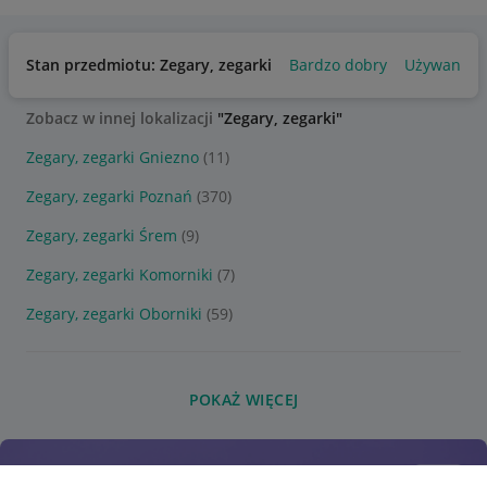
Stan przedmiotu: Zegary, zegarki
Bardzo dobry
Używany
Zobacz w innej lokalizacji
"Zegary, zegarki"
Zegary, zegarki Gniezno
(11)
Zegary, zegarki Poznań
(370)
Zegary, zegarki Śrem
(9)
Zegary, zegarki Komorniki
(7)
Zegary, zegarki Oborniki
(59)
POKAŻ WIĘCEJ