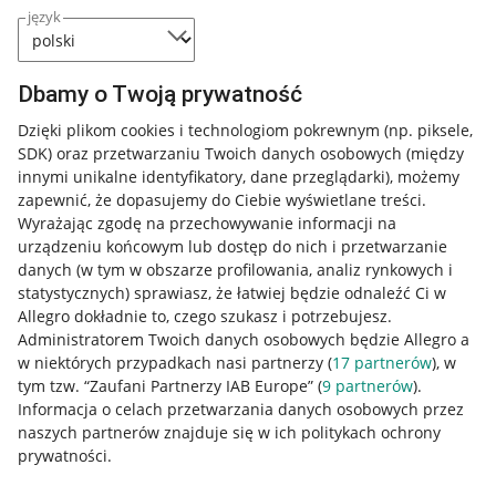
język
Dbamy o Twoją prywatność
Dzięki plikom cookies i technologiom pokrewnym
(np. piksele,
SDK)
oraz przetwarzaniu Twoich danych osobowych
(między
innymi unikalne identyfikatory, dane przeglądarki)
, możemy
zapewnić, że dopasujemy do Ciebie wyświetlane treści.
Wyrażając zgodę na przechowywanie informacji na
urządzeniu końcowym lub dostęp do nich i przetwarzanie
danych (w tym w obszarze profilowania, analiz rynkowych i
statystycznych) sprawiasz, że łatwiej będzie odnaleźć Ci w
Allegro dokładnie to, czego szukasz i potrzebujesz.
Administratorem Twoich danych osobowych będzie Allegro a
w niektórych przypadkach nasi partnerzy (
17
partnerów
), w
tym tzw. “Zaufani Partnerzy IAB Europe” (
9
partnerów
).
Przydatne informacje
Informacja o celach przetwarzania danych osobowych przez
naszych partnerów znajduje się w ich politykach ochrony
prywatności.
Jak to działa