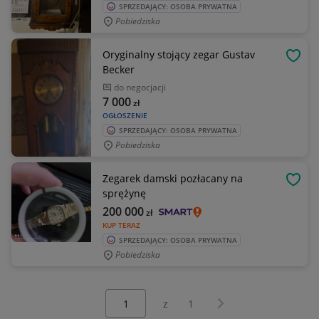
SPRZEDAJĄCY: OSOBA PRYWATNA
Pobiedziska
Oryginalny stojący zegar Gustav
OBSE
Becker
do negocjacji
7 000
zł
OGŁOSZENIE
SPRZEDAJĄCY: OSOBA PRYWATNA
Pobiedziska
Zegarek damski pozłacany na
OBSE
sprężynę
200 000
zł
KUP TERAZ
SPRZEDAJĄCY: OSOBA PRYWATNA
Pobiedziska
Wybierz stronę:
Następna strona
z
1