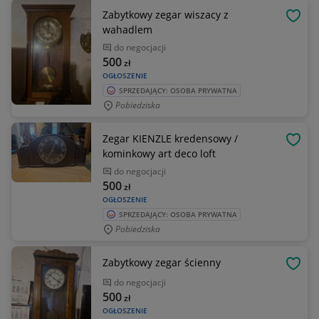
Zabytkowy zegar wiszacy z
OBSE
wahadlem
do negocjacji
500
zł
OGŁOSZENIE
SPRZEDAJĄCY: OSOBA PRYWATNA
Pobiedziska
Zegar KIENZLE kredensowy /
OBSE
kominkowy art deco loft
do negocjacji
500
zł
OGŁOSZENIE
SPRZEDAJĄCY: OSOBA PRYWATNA
Pobiedziska
Zabytkowy zegar ścienny
OBSE
do negocjacji
500
zł
OGŁOSZENIE