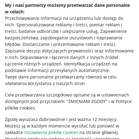
Napisz do nas
My i nasi partnerzy możemy przetwarzać dane personalne
w celach:
Allegro Gadane dla sprzedających
Przechowywanie informacji na urządzeniu lub dostęp do
Allegro Gadane dla kupujących
nich
.
Spersonalizowane reklamy i treści, pomiar reklam i
treści, badanie odbiorców i ulepszanie usług
.
Zapewnienie
Mapa miejscowości
bezpieczeństwa, zapobieganie oszustwom i naprawianie
błędów
.
Dostarczanie i prezentowanie reklam i treści
.
Informacje prawne
Zapisanie decyzji dotyczących prywatności oraz informowanie
o nich
.
Dopasowanie i łączenie danych z innych źródeł
.
Regulamin
Łączenie różnych urządzeń
.
Identyfikacja urządzeń na
podstawie informacji przesyłanych automatycznie
.
Polityka plików "cookies"
Twoje dane personalne przetwarzamy również w celu
ułatwiania korzystania z naszych stron
Ustawienia plików "cookies"
Cele przetwarzania szczegółowo opisane są w ustawieniach
Udostępnianie lokalizacji
dostępnych pod przyciskiem: “ZMIENIAM ZGODY” i w Polityce
Informacje dla Aktu o Usługach Cyfrowych
plików cookies.
Zgodę wyrażasz dobrowolnie i jest ważna 12 miesięcy.
Pobierz aplikację
Możesz ją w każdym momencie wycofać lub ponowić w
zakładce
Ustawienia plików cookies
na stronie głównej.
Wycofanie zgody nie wpływa na legalność uprzedniego