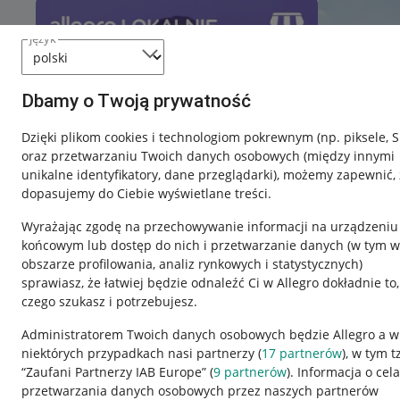
język
Dbamy o Twoją prywatność
Dzięki plikom cookies i technologiom pokrewnym
(np. piksele, 
oraz przetwarzaniu Twoich danych osobowych
(między innymi
unikalne identyfikatory, dane przeglądarki)
, możemy zapewnić, 
dopasujemy do Ciebie wyświetlane treści.
Wyrażając zgodę na przechowywanie informacji na urządzeniu
końcowym lub dostęp do nich i przetwarzanie danych (w tym w
obszarze profilowania, analiz rynkowych i statystycznych)
sprawiasz, że łatwiej będzie odnaleźć Ci w Allegro dokładnie to,
czego szukasz i potrzebujesz.
Przydatne informacje
Informacje p
Administratorem Twoich danych osobowych będzie Allegro a w
niektórych przypadkach nasi partnerzy (
17
partnerów
), w tym t
Jak to działa
Regulamin
“Zaufani Partnerzy IAB Europe” (
9
partnerów
). Informacja o cel
Napisz do nas
Polityka plików
przetwarzania danych osobowych przez naszych partnerów