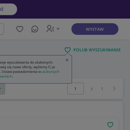
DŹ
WYSTAW
kaj
POLUB WYSZUKIWANIE
Zamknij wskazówkę
oje wyszukiwania do ulubionych.
wią się nowe oferty, wyślemy Ci je
. Ustaw powiadomienia w
ulubionych
waniach
.
Wybierz stronę:
Następna 
z
1
OBSERWU