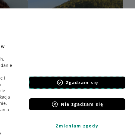
e w
ch
.
adanie
e i
Zgadzam się
h
nie
ikacja
nie
.
Nie zgadzam się
iania
Zmieniam zgody
e