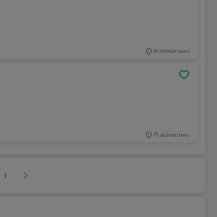
Przeźmierowo
OBSERWU
Przeźmierowo
Następna strona
z
1