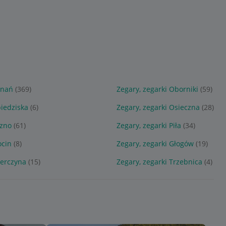
znań
(369)
Zegary, zegarki Oborniki
(59)
biedziska
(6)
Zegary, zegarki Osieczna
(28)
szno
(61)
Zegary, zegarki Piła
(34)
ocin
(8)
Zegary, zegarki Głogów
(19)
ierczyna
(15)
Zegary, zegarki Trzebnica
(4)