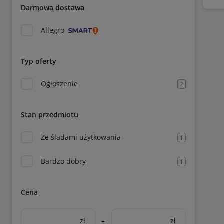
Darmowa dostawa
Allegro
Typ oferty
Ogłoszenie
2
Stan przedmiotu
Ze śladami użytkowania
1
Bardzo dobry
1
Cena
zł
–
zł