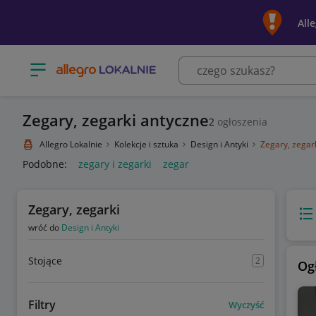
All
Otwórz menu z kategoriami
Zegary, zegarki antyczne
2
ogłoszenia
Allegro Lokalnie
Kolekcje i sztuka
Design i Antyki
Zegary, zegar
Podobne:
zegary i zegarki
zegar
Zegary, zegarki
Wido
wróć do
Design i Antyki
Stojące
2
Og
Filtry
Wyczyść