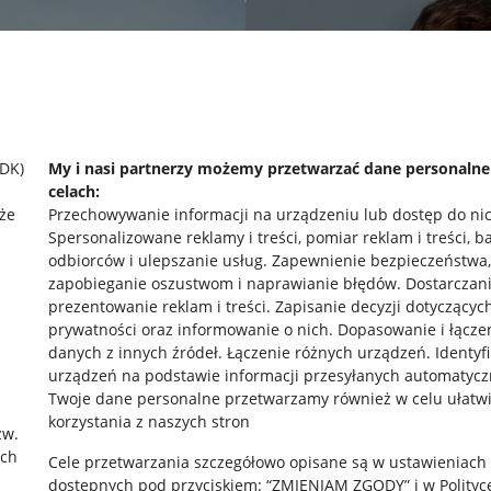
SDK)
My i nasi partnerzy możemy przetwarzać dane personaln
celach:
że
Przechowywanie informacji na urządzeniu lub dostęp do ni
Spersonalizowane reklamy i treści, pomiar reklam i treści, b
odbiorców i ulepszanie usług
.
Zapewnienie bezpieczeństwa,
zapobieganie oszustwom i naprawianie błędów
.
Dostarczani
prezentowanie reklam i treści
.
Zapisanie decyzji dotyczącyc
prywatności oraz informowanie o nich
.
Dopasowanie i łącze
danych z innych źródeł
.
Łączenie różnych urządzeń
.
Identyf
urządzeń na podstawie informacji przesyłanych automatycz
rawne
Pobierz aplikację
Twoje dane personalne przetwarzamy również w celu ułatw
korzystania z naszych stron
zw.
ach
Cele przetwarzania szczegółowo opisane są w ustawieniach
 "cookies"
dostępnych pod przyciskiem: “ZMIENIAM ZGODY” i w Polityc