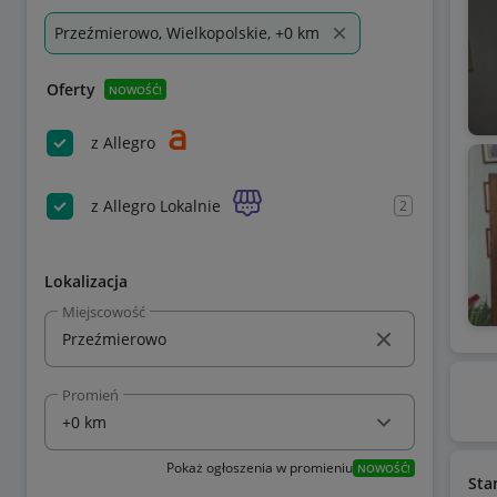
Przeźmierowo, Wielkopolskie, +0 km
Oferty
NOWOŚĆ!
z Allegro
z Allegro Lokalnie
2
Lokalizacja
Miejscowość
Promień
Pokaż ogłoszenia w promieniu
NOWOŚĆ!
Sta