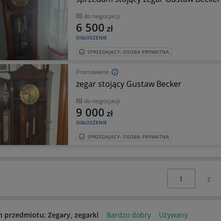
do negocjacji
6 500
zł
OGŁOSZENIE
SPRZEDAJĄCY: OSOBA PRYWATNA
Promowane
zegar stojący Gustaw Becker
do negocjacji
9 000
zł
OGŁOSZENIE
SPRZEDAJĄCY: OSOBA PRYWATNA
Wybierz stronę:
n przedmiotu: Zegary, zegarki
Bardzo dobry
Używany