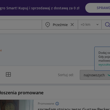
SPRAW
egro Smart! Kupuj i sprzedawaj z dostawą za 0 zł
Miasto
Wyczyść frazę
+
0
km
Odległość
szu
ki
Dodaj sw
Gdy poja
mailowo
wyszuki
k listy
Widok siatki
Sortuj od:
łoszenia promowane
Promowane
sprzedam stojący zegar Gustaw Becker