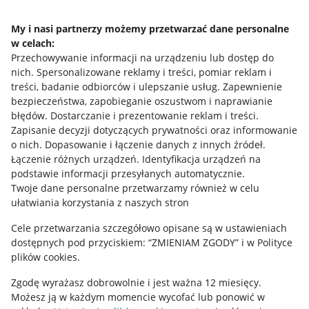
Napisz do nas
My i nasi partnerzy możemy przetwarzać dane personalne
w celach:
Allegro Gadane dla sprzedających
Przechowywanie informacji na urządzeniu lub dostęp do
Allegro Gadane dla kupujących
nich
.
Spersonalizowane reklamy i treści, pomiar reklam i
treści, badanie odbiorców i ulepszanie usług
.
Zapewnienie
Mapa miejscowości
bezpieczeństwa, zapobieganie oszustwom i naprawianie
błędów
.
Dostarczanie i prezentowanie reklam i treści
.
Informacje prawne
Zapisanie decyzji dotyczących prywatności oraz informowanie
o nich
.
Dopasowanie i łączenie danych z innych źródeł
.
Regulamin
Łączenie różnych urządzeń
.
Identyfikacja urządzeń na
podstawie informacji przesyłanych automatycznie
.
Polityka plików "cookies"
Twoje dane personalne przetwarzamy również w celu
ułatwiania korzystania z naszych stron
Ustawienia plików "cookies"
Cele przetwarzania szczegółowo opisane są w ustawieniach
Udostępnianie lokalizacji
dostępnych pod przyciskiem: “ZMIENIAM ZGODY” i w Polityce
Informacje dla Aktu o Usługach Cyfrowych
plików cookies.
Zgodę wyrażasz dobrowolnie i jest ważna 12 miesięcy.
Pobierz aplikację
Możesz ją w każdym momencie wycofać lub ponowić w