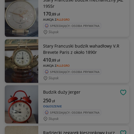
1955r
170
,89
zł
AUKCJA Z
ALLEGRO
SPRZEDAJĄCY: OSOBA PRYWATNA
Slupsk
Stary Francuski budzik wahadłowy V.R
Brevete Paris z około 1890r
410
,89
zł
AUKCJA Z
ALLEGRO
SPRZEDAJĄCY: OSOBA PRYWATNA
Slupsk
Budzik duży Jerger
OBSE
250
zł
OGŁOSZENIE
SPRZEDAJĄCY: OSOBA PRYWATNA
Słupsk
Radziecki zegarek kieszonkowy Łucz