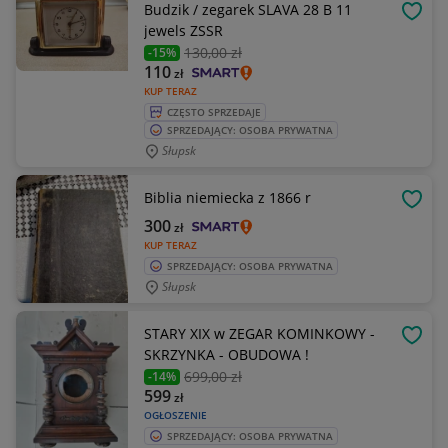
Budzik / zegarek SLAVA 28 B 11
OBSE
jewels ZSSR
130
,00 zł
-15%
110
zł
KUP TERAZ
CZĘSTO SPRZEDAJE
SPRZEDAJĄCY: OSOBA PRYWATNA
Słupsk
Biblia niemiecka z 1866 r
OBSE
300
zł
KUP TERAZ
SPRZEDAJĄCY: OSOBA PRYWATNA
Słupsk
STARY XIX w ZEGAR KOMINKOWY -
OBSE
SKRZYNKA - OBUDOWA !
699
,00 zł
-14%
599
zł
OGŁOSZENIE
SPRZEDAJĄCY: OSOBA PRYWATNA