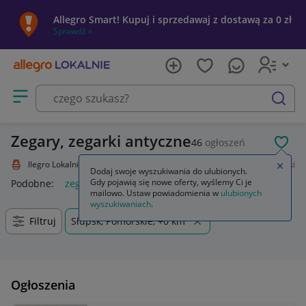
Allegro Smart! Kupuj i sprzedawaj z dostawą za 0 zł
Sprawdź »
Otwórz menu z kategoriami
szukaj
Zegary, zegarki antyczne
46
ogłoszeń
POL
Allegro Lokalnie
Kolekcje i sztuka
Design i Antyki
Zegary, zegarki
Zamkn
Dodaj swoje wyszukiwania do ulubionych.
Gdy pojawią się nowe oferty, wyślemy Ci je
Podobne:
zegary i zegarki
zegar
mailowo. Ustaw powiadomienia w
ulubionych
wyszukiwaniach
.
Filtruj
Słupsk, Pomorskie, +0 km
Ogłoszenia