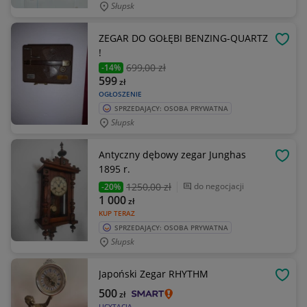
Słupsk
ZEGAR DO GOŁĘBI BENZING-QUARTZ
OBSE
!
699
,00 zł
-14%
599
zł
OGŁOSZENIE
SPRZEDAJĄCY: OSOBA PRYWATNA
Słupsk
Antyczny dębowy zegar Junghas
OBSE
1895 r.
1250
,00 zł
do negocjacji
-20%
1 000
zł
KUP TERAZ
SPRZEDAJĄCY: OSOBA PRYWATNA
Słupsk
Japoński Zegar RHYTHM
OBSE
500
zł
LICYTACJA