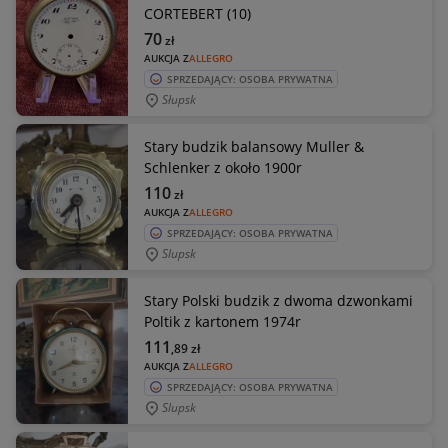
CORTEBERT (10)
70
zł
AUKCJA Z
ALLEGRO
SPRZEDAJĄCY: OSOBA PRYWATNA
Słupsk
Stary budzik balansowy Muller &
Schlenker z około 1900r
110
zł
AUKCJA Z
ALLEGRO
SPRZEDAJĄCY: OSOBA PRYWATNA
Slupsk
Stary Polski budzik z dwoma dzwonkami
Poltik z kartonem 1974r
111
,89
zł
AUKCJA Z
ALLEGRO
SPRZEDAJĄCY: OSOBA PRYWATNA
Slupsk