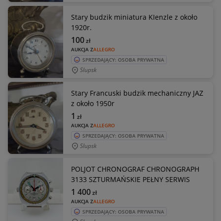
Stary budzik miniatura KIenzle z około
1920r.
100
zł
AUKCJA Z
ALLEGRO
SPRZEDAJĄCY: OSOBA PRYWATNA
Slupsk
Stary Francuski budzik mechaniczny JAZ
z około 1950r
1
zł
AUKCJA Z
ALLEGRO
SPRZEDAJĄCY: OSOBA PRYWATNA
Slupsk
POLJOT CHRONOGRAF CHRONOGRAPH
3133 SZTURMAŃSKIE PEŁNY SERWIS
1 400
zł
AUKCJA Z
ALLEGRO
SPRZEDAJĄCY: OSOBA PRYWATNA