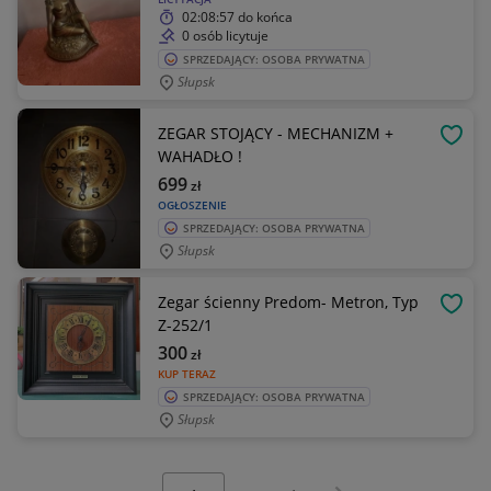
02:08:57
do końca
0 osób licytuje
SPRZEDAJĄCY: OSOBA PRYWATNA
Słupsk
ZEGAR STOJĄCY - MECHANIZM +
OBSE
WAHADŁO !
699
zł
OGŁOSZENIE
SPRZEDAJĄCY: OSOBA PRYWATNA
Słupsk
Zegar ścienny Predom- Metron, Typ
OBSE
Z-252/1
300
zł
KUP TERAZ
SPRZEDAJĄCY: OSOBA PRYWATNA
Słupsk
Wybierz stronę:
Następna strona