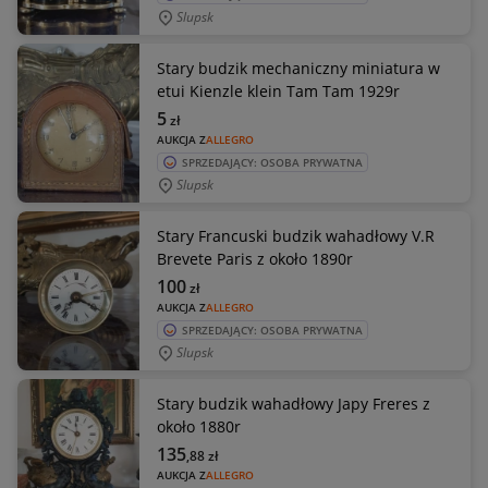
Slupsk
Stary budzik mechaniczny miniatura w
etui Kienzle klein Tam Tam 1929r
5
zł
AUKCJA Z
ALLEGRO
SPRZEDAJĄCY: OSOBA PRYWATNA
Slupsk
Stary Francuski budzik wahadłowy V.R
Brevete Paris z około 1890r
100
zł
AUKCJA Z
ALLEGRO
SPRZEDAJĄCY: OSOBA PRYWATNA
Slupsk
Stary budzik wahadłowy Japy Freres z
około 1880r
135
,88
zł
AUKCJA Z
ALLEGRO