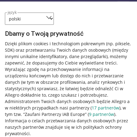
język
Dbamy o Twoją prywatność
Dzięki plikom cookies i technologiom pokrewnym
(np. piksele,
SDK)
oraz przetwarzaniu Twoich danych osobowych
(między
innymi unikalne identyfikatory, dane przeglądarki)
, możemy
zapewnić, że dopasujemy do Ciebie wyświetlane treści.
Wyrażając zgodę na przechowywanie informacji na
urządzeniu końcowym lub dostęp do nich i przetwarzanie
danych (w tym w obszarze profilowania, analiz rynkowych i
statystycznych) sprawiasz, że łatwiej będzie odnaleźć Ci w
Allegro dokładnie to, czego szukasz i potrzebujesz.
Administratorem Twoich danych osobowych będzie Allegro a
w niektórych przypadkach nasi partnerzy (
17
partnerów
), w
tym tzw. “Zaufani Partnerzy IAB Europe” (
9
partnerów
).
Przydatne informacje
Informacja o celach przetwarzania danych osobowych przez
naszych partnerów znajduje się w ich politykach ochrony
prywatności.
Jak to działa