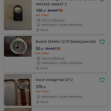
OBSE
VINTAGE UNIKAT !!
100
zł
KUP TERAZ
CZĘSTO SPRZEDAJE
SPRZEDAJĄCY: OSOBA PRYWATNA
Słupsk
Budzik SEVANI CCCP (kolekcjonerski)
OBSE
50
zł
KUP TERAZ
CZĘSTO SPRZEDAJE
SPRZEDAJĄCY: OSOBA PRYWATNA
Słupsk
Fossil vintage bw 6712
OBSE
370
zł
KUP TERAZ
SPRZEDAJĄCY: OSOBA PRYWATNA
Słupsk