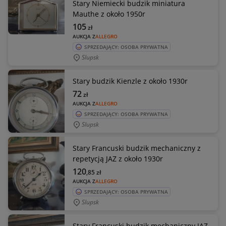
Stary Niemiecki budzik miniatura
Mauthe z około 1950r
105
zł
AUKCJA Z
ALLEGRO
SPRZEDAJĄCY: OSOBA PRYWATNA
Slupsk
Stary budzik Kienzle z około 1930r
72
zł
AUKCJA Z
ALLEGRO
SPRZEDAJĄCY: OSOBA PRYWATNA
Slupsk
Stary Francuski budzik mechaniczny z
repetycją JAZ z około 1930r
120
,85
zł
AUKCJA Z
ALLEGRO
SPRZEDAJĄCY: OSOBA PRYWATNA
Slupsk
Stary Francuski budzik mechaniczny JAZ