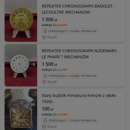
REPEATER CHRONOGRAPH BADOLET -
LECOULTRE MECHANIZM
1 500
zł
AUKCJA Z
ALLEGRO
SPRZEDAJĄCY: OSOBA PRYWATNA
Słupsk
REPEATER CHRONOGRAPH AUDEMARS -
LE PHARE ? MECHANIZM
1 500
zł
AUKCJA Z
ALLEGRO
SPRZEDAJĄCY: OSOBA PRYWATNA
Słupsk
Stary budzik miniatura KIenzle z około
1920r.
100
zł
AUKCJA Z
ALLEGRO
SPRZEDAJĄCY: OSOBA PRYWATNA
Slupsk