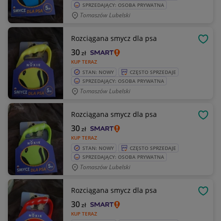
SPRZEDAJĄCY: OSOBA PRYWATNA
Tomaszów Lubelski
Rozciągana smycz dla psa
OBSE
30
zł
KUP TERAZ
STAN: NOWY
CZĘSTO SPRZEDAJE
SPRZEDAJĄCY: OSOBA PRYWATNA
Tomaszów Lubelski
Rozciągana smycz dla psa
OBSE
30
zł
KUP TERAZ
STAN: NOWY
CZĘSTO SPRZEDAJE
SPRZEDAJĄCY: OSOBA PRYWATNA
Tomaszów Lubelski
Rozciągana smycz dla psa
OBSE
30
zł
KUP TERAZ