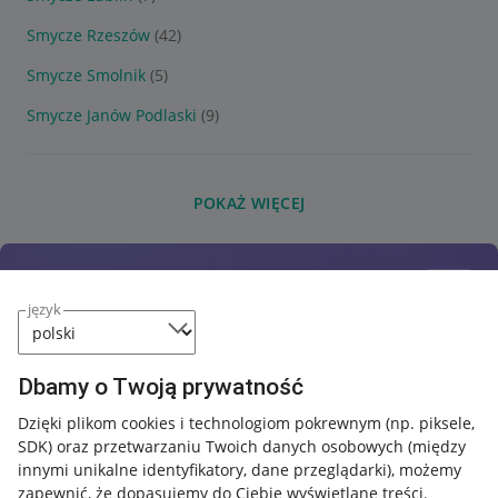
Smycze Rzeszów
(42)
Smycze Smolnik
(5)
Smycze Janów Podlaski
(9)
POKAŻ WIĘCEJ
język
Dbamy o Twoją prywatność
Dzięki plikom cookies i technologiom pokrewnym
(np. piksele,
SDK)
oraz przetwarzaniu Twoich danych osobowych
(między
innymi unikalne identyfikatory, dane przeglądarki)
, możemy
zapewnić, że dopasujemy do Ciebie wyświetlane treści.