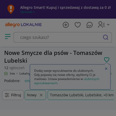
Allegro Smart! Kupuj i sprzedawaj z dostawą za 0 zł
Sprawdź »
Otwórz menu z kategoriami
szukaj
Nowe Smycze dla psów - Tomaszów
Lubelski
POL
12
ogłoszeń
Zamkn
Dodaj swoje wyszukiwania do ulubionych.
ro Lokalnie
Lokalny Ryneczek
Artykuły dla zwierząt
Dla psów
Smycze
Gdy pojawią się nowe oferty, wyślemy Ci je
mailowo. Ustaw powiadomienia w
ulubionych
Podobne:
smycz
smycz dla psa
smycz do kluczy
smycz z 
wyszukiwaniach
.
Filtruj
Nowy
Tomaszów Lubelski, Lubelskie, +0 km