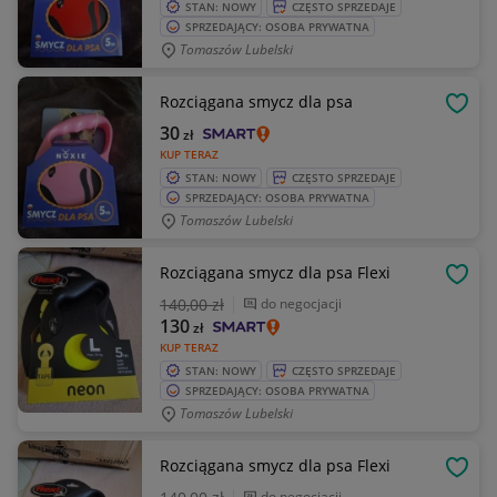
STAN: NOWY
CZĘSTO SPRZEDAJE
SPRZEDAJĄCY: OSOBA PRYWATNA
Tomaszów Lubelski
Rozciągana smycz dla psa
OBSE
30
zł
KUP TERAZ
STAN: NOWY
CZĘSTO SPRZEDAJE
SPRZEDAJĄCY: OSOBA PRYWATNA
Tomaszów Lubelski
Rozciągana smycz dla psa Flexi
OBSE
140
,00 zł
do negocjacji
130
zł
KUP TERAZ
STAN: NOWY
CZĘSTO SPRZEDAJE
SPRZEDAJĄCY: OSOBA PRYWATNA
Tomaszów Lubelski
Rozciągana smycz dla psa Flexi
OBSE
do negocjacji