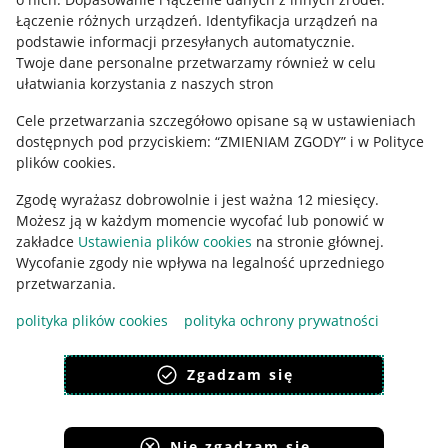
Regulamin
Łączenie różnych urządzeń
.
Identyfikacja urządzeń na
podstawie informacji przesyłanych automatycznie
.
Polityka plików "cookies"
Twoje dane personalne przetwarzamy również w celu
ułatwiania korzystania z naszych stron
Ustawienia plików "cookies"
Cele przetwarzania szczegółowo opisane są w ustawieniach
Udostępnianie lokalizacji
dostępnych pod przyciskiem: “ZMIENIAM ZGODY” i w Polityce
Informacje dla Aktu o Usługach Cyfrowych
plików cookies.
Zgodę wyrażasz dobrowolnie i jest ważna 12 miesięcy.
Pobierz aplikację
Możesz ją w każdym momencie wycofać lub ponowić w
zakładce
Ustawienia plików cookies
na stronie głównej.
Wycofanie zgody nie wpływa na legalność uprzedniego
przetwarzania.
polityka plików cookies
polityka ochrony prywatności
Zgadzam się
Nie zgadzam się