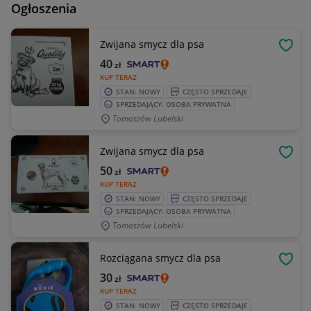
Ogłoszenia
Zwijana smycz dla psa
OBSE
40
zł
KUP TERAZ
STAN: NOWY
CZĘSTO SPRZEDAJE
SPRZEDAJĄCY: OSOBA PRYWATNA
Tomaszów Lubelski
Zwijana smycz dla psa
OBSE
50
zł
KUP TERAZ
STAN: NOWY
CZĘSTO SPRZEDAJE
SPRZEDAJĄCY: OSOBA PRYWATNA
Tomaszów Lubelski
Rozciągana smycz dla psa
OBSE
30
zł
KUP TERAZ
STAN: NOWY
CZĘSTO SPRZEDAJE