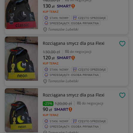
140
,00 zł
130
zł
KUP TERAZ
STAN: NOWY
CZĘSTO SPRZEDAJE
SPRZEDAJĄCY: OSOBA PRYWATNA
Tomaszów Lubelski
Rozciągana smycz dla psa Flexi
OBSE
130
,00 zł
do negocjacji
120
zł
KUP TERAZ
STAN: NOWY
CZĘSTO SPRZEDAJE
SPRZEDAJĄCY: OSOBA PRYWATNA
Tomaszów Lubelski
Rozciągana smycz dla psa Flexi
OBSE
120
,00 zł
do negocjacji
-25%
90
zł
KUP TERAZ
STAN: NOWY
CZĘSTO SPRZEDAJE
SPRZEDAJĄCY: OSOBA PRYWATNA
Tomaszów Lubelski