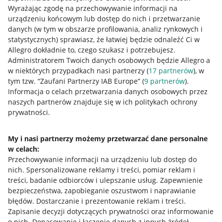
Wyrażając zgodę na przechowywanie informacji na
urządzeniu końcowym lub dostęp do nich i przetwarzanie
danych (w tym w obszarze profilowania, analiz rynkowych i
statystycznych) sprawiasz, że łatwiej będzie odnaleźć Ci w
Allegro dokładnie to, czego szukasz i potrzebujesz.
Administratorem Twoich danych osobowych będzie Allegro a
w niektórych przypadkach nasi partnerzy (
17
partnerów
), w
tym tzw. “Zaufani Partnerzy IAB Europe” (
9
partnerów
).
Przydatne informacje
Informacja o celach przetwarzania danych osobowych przez
naszych partnerów znajduje się w ich politykach ochrony
prywatności.
Jak to działa
Napisz do nas
My i nasi partnerzy możemy przetwarzać dane personalne
w celach:
Allegro Gadane dla sprzedających
Przechowywanie informacji na urządzeniu lub dostęp do
Allegro Gadane dla kupujących
nich
.
Spersonalizowane reklamy i treści, pomiar reklam i
treści, badanie odbiorców i ulepszanie usług
.
Zapewnienie
Mapa miejscowości
bezpieczeństwa, zapobieganie oszustwom i naprawianie
błędów
.
Dostarczanie i prezentowanie reklam i treści
.
Informacje prawne
Zapisanie decyzji dotyczących prywatności oraz informowanie
o nich
.
Dopasowanie i łączenie danych z innych źródeł
.