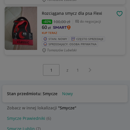
Rozciągana smycz dla psa Flexi
OBSE
100
,00 zł
do negocjacji
-40%
60
zł
KUP TERAZ
STAN: NOWY
CZĘSTO SPRZEDAJE
SPRZEDAJĄCY: OSOBA PRYWATNA
Tomaszów Lubelski
Wybierz stronę:
Następna strona
z
1
Stan przedmiotu: Smycze
Nowy
Zobacz w innej lokalizacji
"Smycze"
Smycze Prawiedniki
(6)
Smycze Lublin
(7)