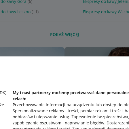
 do kawy Góra
(6)
Ekspresy do kawy Jelen
 do kawy Leszno
(11)
Ekspresy do kawy Wsc
POKAŻ WIĘCEJ
SDK)
My i nasi partnerzy możemy przetwarzać dane personaln
celach:
że
Przechowywanie informacji na urządzeniu lub dostęp do ni
Spersonalizowane reklamy i treści, pomiar reklam i treści, b
odbiorców i ulepszanie usług
.
Zapewnienie bezpieczeństwa,
zapobieganie oszustwom i naprawianie błędów
.
Dostarczani
prezentowanie reklam i treści
.
Zapisanie decyzji dotyczącyc