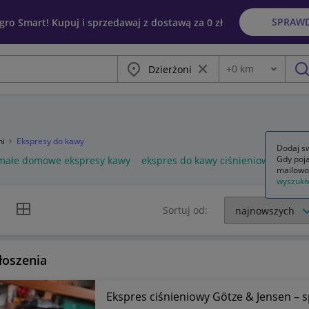
SPRAW
egro Smart! Kupuj i sprzedawaj z dostawą za 0 zł
Miasto
Wyczyść frazę
+
0
km
Odległość
szu
ni
Ekspresy do kawy
Dodaj sw
Gdy poja
małe domowe ekspresy kawy
ekspres do kawy ciśnieniowy
eksp
mailowo
wyszuki
k listy
Widok siatki
Sortuj od:
łoszenia
Ekspres ciśnieniowy Götze & Jensen – 