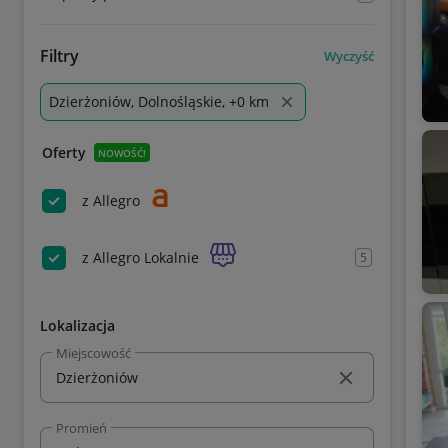
Filtry
Wyczyść
Dzierżoniów, Dolnośląskie, +0 km
Oferty
NOWOŚĆ!
z Allegro
z Allegro Lokalnie
5
Lokalizacja
Miejscowość
Promień