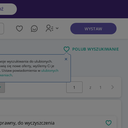
DŹ
WYSTAW
kaj
POLUB WYSZUKIWANIE
Zamknij wskazówkę
oje wyszukiwania do ulubionych.
wią się nowe oferty, wyślemy Ci je
res do kawy siemens
. Ustaw powiadomienia w
ulubionych
waniach
.
Wybierz stronę:
Następna 
z
1
sprawny, do wyczyszczenia
OBSERWU