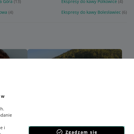
ia Góra
(13)
Ekspresy do kawy Polkowice
(4)
howa
(4)
Ekspresy do kawy Bolesławiec
(6)
e w
ch
.
adanie
e i
Zgadzam się
h