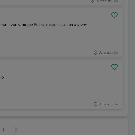
DZIERŻONIÓW
OBSERWU
:
tworzywo sztuczne
Rodzaj ekspresu:
automatyczny
Dzierżoniów
OBSERWU
rny
Dzierżoniów
Następna strona
z
1