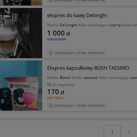
SPRZEDAJĄCY: OSOBA PRYWATNA
ekspres do kawy Delonghi
Marka:
De'Longhi
Kolor dominujący:
czarny
Materiał
1 000
zł
OGŁOSZENIE
SPRZEDAJĄCY: OSOBA PRYWATNA
Ekspres kapsułkowy BOSH TASSIMO
Marka:
Bosch
Model:
tassimo
Kolor dominujący:
cza
do negocjacji
170
zł
KUP TERAZ
SPRZEDAJĄCY: OSOBA PRYWATNA
Wybierz stronę: