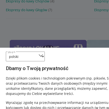
Ekspresy do kawy Chojnów
(4)
Ekspresy
Ekspresy do kawy Głogów
(7)
Ekspresy
język
Dbamy o Twoją prywatność
Dzięki plikom cookies i technologiom pokrewnym
(np. piksele, 
oraz przetwarzaniu Twoich danych osobowych
(między innymi
unikalne identyfikatory, dane przeglądarki)
, możemy zapewnić, 
dopasujemy do Ciebie wyświetlane treści.
Wyrażając zgodę na przechowywanie informacji na urządzeniu
końcowym lub dostęp do nich i przetwarzanie danych (w tym w