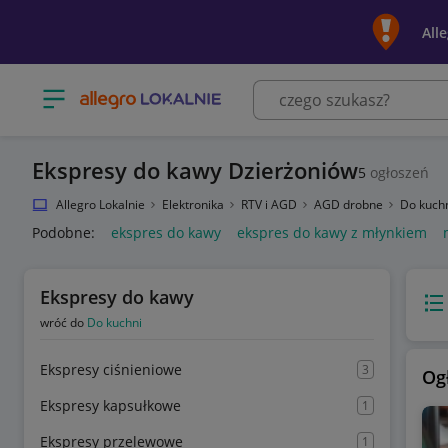
All
Otwórz menu z kategoriami
Ekspresy do kawy Dzierżoniów
5
ogłoszeń
Allegro Lokalnie
Elektronika
RTV i AGD
AGD drobne
Do kuch
Podobne:
ekspres do kawy
ekspres do kawy z młynkiem
Ekspresy do kawy
Wido
wróć do
Do kuchni
Ekspresy ciśnieniowe
3
Og
Ekspresy kapsułkowe
1
Ekspresy przelewowe
1