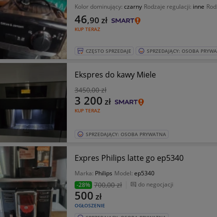
Kolor dominujący:
czarny
Rodzaje regulacji:
inne
Rod
46
,90
zł
KUP TERAZ
CZĘSTO SPRZEDAJE
SPRZEDAJĄCY: OSOBA PRYW
Ekspres do kawy Miele
3450
,00 zł
3 200
zł
KUP TERAZ
SPRZEDAJĄCY: OSOBA PRYWATNA
Expres Philips latte go ep5340
Marka:
Philips
Model:
ep5340
700
,00 zł
do negocjacji
-28%
500
zł
OGŁOSZENIE