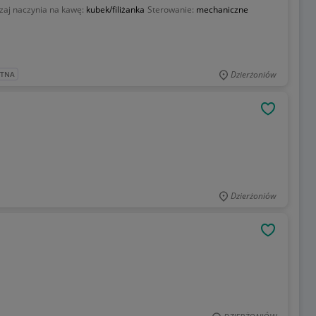
zaj naczynia na kawę:
kubek/filiżanka
Sterowanie:
mechaniczne
Dzierżoniów
ATNA
OBSERWU
Dzierżoniów
OBSERWU