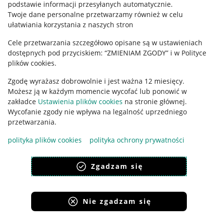
podstawie informacji przesyłanych automatycznie
.
Polityka plików "cookies"
Twoje dane personalne przetwarzamy również w celu
ułatwiania korzystania z naszych stron
Ustawienia plików "cookies"
Cele przetwarzania szczegółowo opisane są w ustawieniach
Udostępnianie lokalizacji
dostępnych pod przyciskiem: “ZMIENIAM ZGODY” i w Polityce
Informacje dla Aktu o Usługach Cyfrowych
plików cookies.
Zgodę wyrażasz dobrowolnie i jest ważna 12 miesięcy.
Pobierz aplikację
Możesz ją w każdym momencie wycofać lub ponowić w
zakładce
Ustawienia plików cookies
na stronie głównej.
Wycofanie zgody nie wpływa na legalność uprzedniego
przetwarzania.
polityka plików cookies
polityka ochrony prywatności
Zgadzam się
Nie zgadzam się
Korzystanie z serwisu oznacza akceptację
regulaminu
.