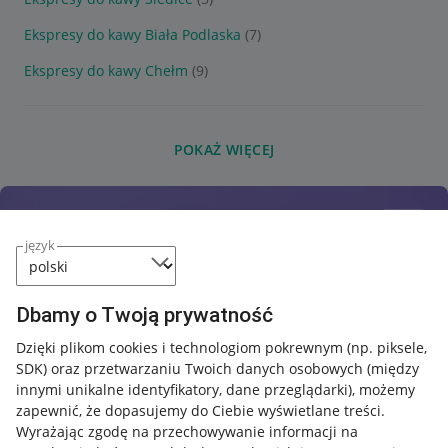
Ekspresy do kawy Biała Podlaska
(7)
Ekspresy do kawy Chełm
(9)
POKAŻ WIĘCEJ
język
Dbamy o Twoją prywatność
Dzięki plikom cookies i technologiom pokrewnym
(np. piksele,
SDK)
oraz przetwarzaniu Twoich danych osobowych
(między
innymi unikalne identyfikatory, dane przeglądarki)
, możemy
zapewnić, że dopasujemy do Ciebie wyświetlane treści.
Wyrażając zgodę na przechowywanie informacji na