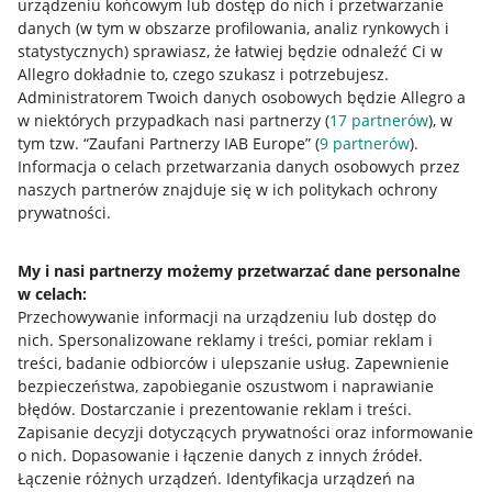
urządzeniu końcowym lub dostęp do nich i przetwarzanie
danych (w tym w obszarze profilowania, analiz rynkowych i
statystycznych) sprawiasz, że łatwiej będzie odnaleźć Ci w
Allegro dokładnie to, czego szukasz i potrzebujesz.
Administratorem Twoich danych osobowych będzie Allegro a
w niektórych przypadkach nasi partnerzy (
17
partnerów
), w
tym tzw. “Zaufani Partnerzy IAB Europe” (
9
partnerów
).
Przydatne informacje
Informacja o celach przetwarzania danych osobowych przez
naszych partnerów znajduje się w ich politykach ochrony
prywatności.
Jak to działa
Napisz do nas
My i nasi partnerzy możemy przetwarzać dane personalne
w celach:
Allegro Gadane dla sprzedających
Przechowywanie informacji na urządzeniu lub dostęp do
Allegro Gadane dla kupujących
nich
.
Spersonalizowane reklamy i treści, pomiar reklam i
treści, badanie odbiorców i ulepszanie usług
.
Zapewnienie
Mapa miejscowości
bezpieczeństwa, zapobieganie oszustwom i naprawianie
błędów
.
Dostarczanie i prezentowanie reklam i treści
.
Informacje prawne
Zapisanie decyzji dotyczących prywatności oraz informowanie
o nich
.
Dopasowanie i łączenie danych z innych źródeł
.
Regulamin
Łączenie różnych urządzeń
.
Identyfikacja urządzeń na