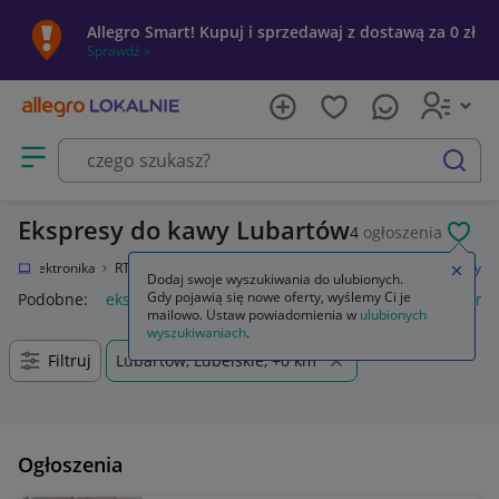
Allegro Smart! Kupuj i sprzedawaj z dostawą za 0 zł
Sprawdź »
Otwórz menu z kategoriami
szukaj
Ekspresy do kawy Lubartów
4
ogłoszenia
POL
ie
Elektronika
RTV i AGD
AGD drobne
Do kuchni
Ekspresy do kawy
Zamkn
Dodaj swoje wyszukiwania do ulubionych.
Gdy pojawią się nowe oferty, wyślemy Ci je
Podobne:
ekspres do kawy
ekspres do kawy z młynkiem
ma
mailowo. Ustaw powiadomienia w
ulubionych
wyszukiwaniach
.
Filtruj
Lubartów, Lubelskie, +0 km
Ogłoszenia