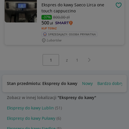
Ekspres do kawy Saeco Lirca one
OBSE
touch cappuccino
800
,00 zł
-37%
500
zł
KUP TERAZ
SPRZEDAJĄCY: OSOBA PRYWATNA
Lubartów
Wybierz stronę:
Następna strona
z
1
Stan przedmiotu: Ekspresy do kawy
Nowy
Bardzo dobry
Zobacz w innej lokalizacji
"Ekspresy do kawy"
Ekspresy do kawy Lublin
(51)
Ekspresy do kawy Puławy
(6)
Ekspresy do kawy Siedlce
(5)