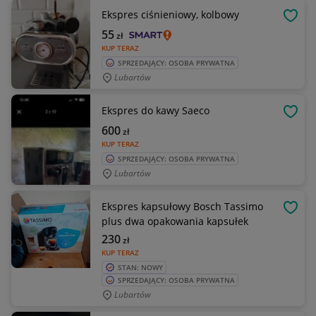
Ekspres ciśnieniowy, kolbowy
OBSE
55
zł
KUP TERAZ
SPRZEDAJĄCY: OSOBA PRYWATNA
Lubartów
Ekspres do kawy Saeco
OBSE
600
zł
KUP TERAZ
SPRZEDAJĄCY: OSOBA PRYWATNA
Lubartów
Ekspres kapsułowy Bosch Tassimo
OBSE
plus dwa opakowania kapsułek
230
zł
KUP TERAZ
STAN: NOWY
SPRZEDAJĄCY: OSOBA PRYWATNA
Lubartów