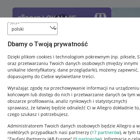
język
Dbamy o Twoją prywatność
Dzięki plikom cookies i technologiom pokrewnym
(np. piksele, 
oraz przetwarzaniu Twoich danych osobowych
(między innymi
unikalne identyfikatory, dane przeglądarki)
, możemy zapewnić, 
dopasujemy do Ciebie wyświetlane treści.
Wyrażając zgodę na przechowywanie informacji na urządzeniu
końcowym lub dostęp do nich i przetwarzanie danych (w tym w
obszarze profilowania, analiz rynkowych i statystycznych)
sprawiasz, że łatwiej będzie odnaleźć Ci w Allegro dokładnie to,
czego szukasz i potrzebujesz.
Przydatne informacje
Informacje p
Administratorem Twoich danych osobowych będzie Allegro a w
niektórych przypadkach nasi partnerzy (
17
partnerów
), w tym t
Jak to działa
Regulamin
“Zaufani Partnerzy IAB Europe” (
9
partnerów
). Informacja o cel