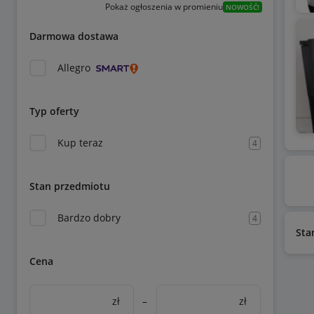
Pokaż ogłoszenia w promieniu
NOWOŚĆ!
Darmowa dostawa
Allegro
Typ oferty
Kup teraz
4
Stan przedmiotu
Bardzo dobry
4
Sta
Cena
zł
–
zł