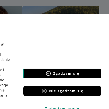
e w
ch
.
adanie
e i
Zgadzam się
h
nie
ikacja
nie
.
Nie zgadzam się
iania
Zmieniam zgody