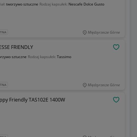
iał:
tworzywo sztuczne
Rodzaj kapsułek:
Nescafe Dolce Gusto
Międzyrzecze Górne
ATNA
ESSE FRIENDLY
OBSERWU
orzywo sztuczne
Rodzaj kapsułek:
Tassimo
Międzyrzecze Górne
ATNA
ppy Friendly TAS102E 1400W
OBSERWU