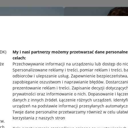
SDK)
My i nasi partnerzy możemy przetwarzać dane personaln
celach:
że
Przechowywanie informacji na urządzeniu lub dostęp do ni
Spersonalizowane reklamy i treści, pomiar reklam i treści, b
odbiorców i ulepszanie usług
.
Zapewnienie bezpieczeństwa,
zapobieganie oszustwom i naprawianie błędów
.
Dostarczani
prezentowanie reklam i treści
.
Zapisanie decyzji dotyczącyc
prywatności oraz informowanie o nich
.
Dopasowanie i łącze
danych z innych źródeł
.
Łączenie różnych urządzeń
.
Identyf
urządzeń na podstawie informacji przesyłanych automatycz
rawne
Pobierz aplikację
Twoje dane personalne przetwarzamy również w celu ułatw
korzystania z naszych stron
zw.
ach