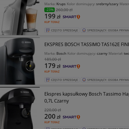
Marka:
Krups
Kolor dominujący:
srebrny/szary
Mater
260
,00 zł
-23%
199
zł
KUP TERAZ
CZĘSTO SPRZEDAJE
SPRZEDAJĄCY: OSOBA PRYW
EKSPRES BOSCH TASSIMO TAS162E FIN
Marka:
Bosch
Kolor dominujący:
czarny
Materiał:
tw
189
,00 zł
179
zł
KUP TERAZ
CZĘSTO SPRZEDAJE
SPRZEDAJĄCY: OSOBA PRYW
Ekspres kapsułkowy Bosch Tassimo Ha
0,7L Czarny
220
,00 zł
200
zł
KUP TERAZ