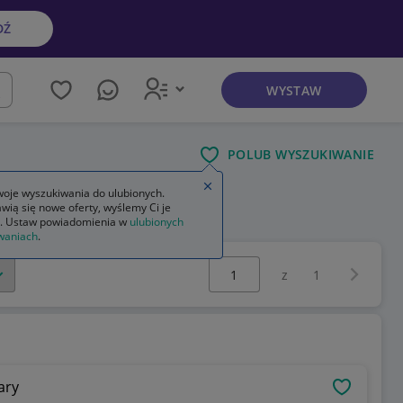
DŹ
WYSTAW
kaj
POLUB WYSZUKIWANIE
Zamknij wskazówkę
oje wyszukiwania do ulubionych.
wią się nowe oferty, wyślemy Ci je
res do kawy siemens
. Ustaw powiadomienia w
ulubionych
waniach
.
Wybierz stronę:
Następna 
z
1
ary
OBSERWU