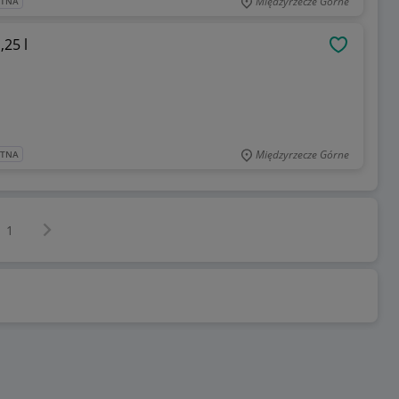
Międzyrzecze Górne
ATNA
25 l
OBSERWU
Międzyrzecze Górne
ATNA
Następna strona
z
1