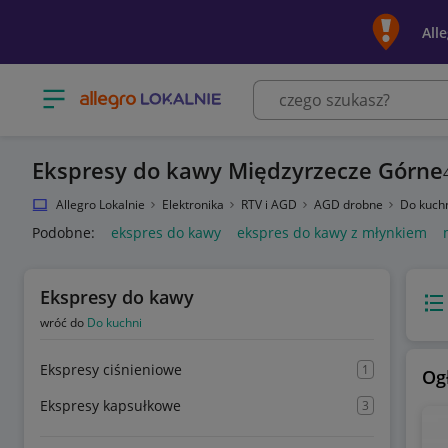
All
Otwórz menu z kategoriami
Ekspresy do kawy Międzyrzecze Górne
Allegro Lokalnie
Elektronika
RTV i AGD
AGD drobne
Do kuch
Podobne:
ekspres do kawy
ekspres do kawy z młynkiem
Ekspresy do kawy
Wido
wróć do
Do kuchni
Ekspresy ciśnieniowe
1
Og
Ekspresy kapsułkowe
3