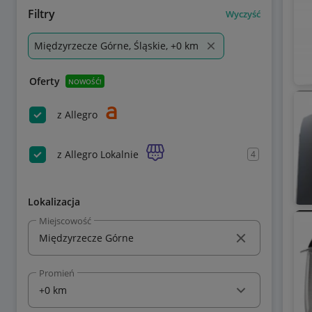
Filtry
Wyczyść
Międzyrzecze Górne, Śląskie, +0 km
Oferty
NOWOŚĆ!
z Allegro
z Allegro Lokalnie
4
Lokalizacja
Miejscowość
Promień