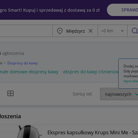
SPRAW
egro Smart! Kupuj i sprzedawaj z dostawą za 0 zł
Miasto
Wyczyść frazę
+
0
km
Odległość
szu
4
ogłoszenia
ni
Ekspresy do kawy
Dodaj sw
Gdy poja
małe domowe ekspresy kawy
ekspres do kawy ciśnieniowy
eksp
mailowo
wyszuki
k listy
Widok siatki
Sortuj od:
łoszenia
Ekspres kapsułkowy Krups Mini Me - Sz