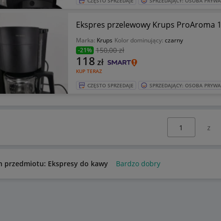
CZĘSTO SPRZEDAJE
SPRZEDAJĄCY: OSOBA PRYW
Ekspres przelewowy Krups ProAroma 1,
Marka:
Krups
Kolor dominujący:
czarny
150
,00 zł
-21%
118
zł
KUP TERAZ
CZĘSTO SPRZEDAJE
SPRZEDAJĄCY: OSOBA PRYW
Wybierz stronę:
n przedmiotu: Ekspresy do kawy
Bardzo dobry