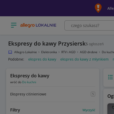
All
Otwórz menu z kategoriami
Ekspresy do kawy Przysiersk
5
ogłoszeń
Allegro Lokalnie
Elektronika
RTV i AGD
AGD drobne
Do kuch
Podobne:
ekspres do kawy
ekspres do kawy z młynkiem
Ekspresy do kawy
Wido
wróć do
Do kuchni
Ekspresy ciśnieniowe
5
Og
Filtry
Wyczyść