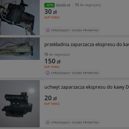
50
,00 zł
do negocjacji
-40%
30
zł
KUP TERAZ
SPRZEDAJĄCY: OSOBA PRYWATNA
przekładnia zaparzacza ekspresu do k
do negocjacji
150
zł
KUP TERAZ
SPRZEDAJĄCY: OSOBA PRYWATNA
uchwyt zaparzacza ekspresu do kawy 
20
zł
KUP TERAZ
SPRZEDAJĄCY: OSOBA PRYWATNA