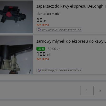
zaparzacz do kawy ekspresu DeLonghi
Marka:
bez marki
60
zł
KUP TERAZ
SPRZEDAJĄCY: OSOBA PRYWATNA
żarnowy młynek do ekspresu do kawy 
150
,00 zł
-33%
100
zł
KUP TERAZ
SPRZEDAJĄCY: OSOBA PRYWATNA
Wybierz stronę: