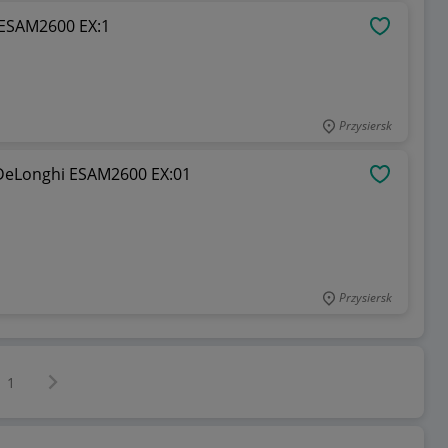
 ESAM2600 EX:1
OBSERWU
Przysiersk
DeLonghi ESAM2600 EX:01
OBSERWU
Przysiersk
Następna strona
z
1