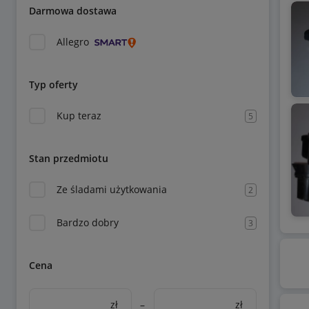
Darmowa dostawa
Allegro
Typ oferty
Kup teraz
5
Stan przedmiotu
Ze śladami użytkowania
2
Bardzo dobry
3
Cena
zł
–
zł