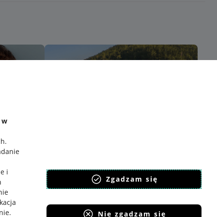
e w
ch
.
adanie
e i
Zgadzam się
h
nie
ikacja
nie
.
Nie zgadzam się