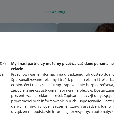
POKAŻ WIĘCEJ
SDK)
My i nasi partnerzy możemy przetwarzać dane personaln
celach:
że
Przechowywanie informacji na urządzeniu lub dostęp do ni
Spersonalizowane reklamy i treści, pomiar reklam i treści, b
odbiorców i ulepszanie usług
.
Zapewnienie bezpieczeństwa,
zapobieganie oszustwom i naprawianie błędów
.
Dostarczani
prezentowanie reklam i treści
.
Zapisanie decyzji dotyczącyc
prywatności oraz informowanie o nich
.
Dopasowanie i łącze
danych z innych źródeł
.
Łączenie różnych urządzeń
.
Identyf
urządzeń na podstawie informacji przesyłanych automatycz