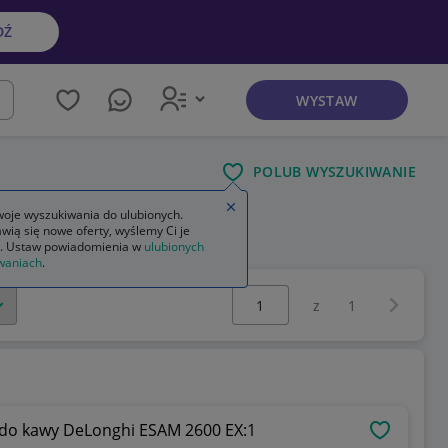
DŹ
WYSTAW
kaj
POLUB WYSZUKIWANIE
Zamknij wskazówkę
oje wyszukiwania do ulubionych.
wią się nowe oferty, wyślemy Ci je
res do kawy siemens
. Ustaw powiadomienia w
ulubionych
waniach
.
Wybierz stronę:
Następna 
z
1
 do kawy DeLonghi ESAM 2600 EX:1
OBSERWU