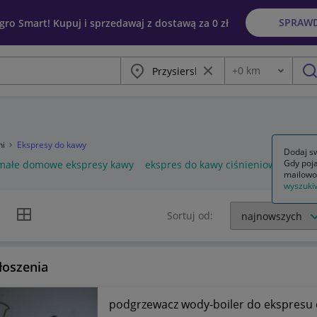
SPRAW
egro Smart! Kupuj i sprzedawaj z dostawą za 0 zł
Miasto
Wyczyść frazę
+
0
km
Odległość
szu
ni
Ekspresy do kawy
Dodaj sw
Gdy poja
małe domowe ekspresy kawy
ekspres do kawy ciśnieniowy
eksp
mailowo
wyszuki
k listy
Widok siatki
Sortuj od:
łoszenia
podgrzewacz wody-boiler do ekspresu