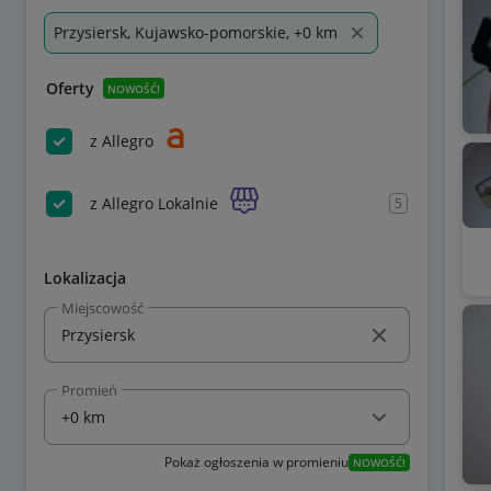
Przysiersk, Kujawsko-pomorskie, +0 km
Oferty
NOWOŚĆ!
z Allegro
z Allegro Lokalnie
5
Lokalizacja
Miejscowość
Promień
Pokaż ogłoszenia w promieniu
NOWOŚĆ!