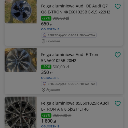
Felga aluminiowa Audi OE Audi Q7
OBSE
Q8 E-TRON 4KE601025B E-9,5Jx22H2
900
,00 zł
-27%
650
zł
OGŁOSZENIE
SPRZEDAJĄCY: OSOBA PRYWATNA
Frydman
Felga aluminiowa Audi E-Tron
OBSE
5NA601025B 20H2
500
,00 zł
-30%
350
zł
OGŁOSZENIE
SPRZEDAJĄCY: OSOBA PRYWATNA
Frydman
Felga aluminiowa 85E601025R Audi
OBSE
E-TRON A 6 8.5jx21"ET46
2500
,00 zł
-28%
1 800
zł
OGŁOSZENIE