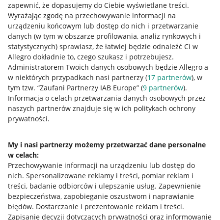
zapewnić, że dopasujemy do Ciebie wyświetlane treści.
Wyrażając zgodę na przechowywanie informacji na
urządzeniu końcowym lub dostęp do nich i przetwarzanie
danych (w tym w obszarze profilowania, analiz rynkowych i
statystycznych) sprawiasz, że łatwiej będzie odnaleźć Ci w
Allegro dokładnie to, czego szukasz i potrzebujesz.
Administratorem Twoich danych osobowych będzie Allegro a
w niektórych przypadkach nasi partnerzy (
17
partnerów
), w
tym tzw. “Zaufani Partnerzy IAB Europe” (
9
partnerów
).
Przydatne informacje
Informacja o celach przetwarzania danych osobowych przez
naszych partnerów znajduje się w ich politykach ochrony
prywatności.
Jak to działa
Napisz do nas
My i nasi partnerzy możemy przetwarzać dane personalne
w celach:
Allegro Gadane dla sprzedających
Przechowywanie informacji na urządzeniu lub dostęp do
Allegro Gadane dla kupujących
nich
.
Spersonalizowane reklamy i treści, pomiar reklam i
treści, badanie odbiorców i ulepszanie usług
.
Zapewnienie
Mapa miejscowości
bezpieczeństwa, zapobieganie oszustwom i naprawianie
błędów
.
Dostarczanie i prezentowanie reklam i treści
.
Informacje prawne
Zapisanie decyzji dotyczących prywatności oraz informowanie