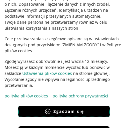
o nich
.
Dopasowanie i łączenie danych z innych źródeł
.
Regulamin
Łączenie różnych urządzeń
.
Identyfikacja urządzeń na
podstawie informacji przesyłanych automatycznie
.
Polityka plików "cookies"
Twoje dane personalne przetwarzamy również w celu
ułatwiania korzystania z naszych stron
Ustawienia plików "cookies"
Cele przetwarzania szczegółowo opisane są w ustawieniach
Udostępnianie lokalizacji
dostępnych pod przyciskiem: “ZMIENIAM ZGODY” i w Polityce
Informacje dla Aktu o Usługach Cyfrowych
plików cookies.
Zgodę wyrażasz dobrowolnie i jest ważna 12 miesięcy.
Pobierz aplikację
Możesz ją w każdym momencie wycofać lub ponowić w
zakładce
Ustawienia plików cookies
na stronie głównej.
Wycofanie zgody nie wpływa na legalność uprzedniego
przetwarzania.
polityka plików cookies
polityka ochrony prywatności
Zgadzam się