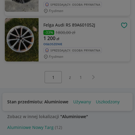
SPRZEDAJĄCY: OSOBA PRYWATNA
Frydman
Felga Audi RS 89A601052J
OBSE
1800
,00 zł
-33%
1 200
zł
OGŁOSZENIE
SPRZEDAJĄCY: OSOBA PRYWATNA
Frydman
Wybierz stronę:
Następna strona
z
1
Stan przedmiotu: Aluminiowe
Używany
Uszkodzony
Zobacz w innej lokalizacji
"Aluminiowe"
Aluminiowe Nowy Targ
(12)