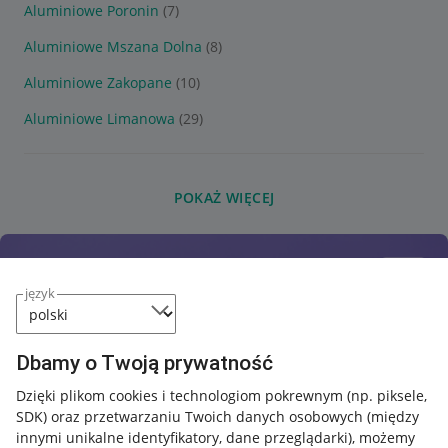
Aluminiowe Poronin
(7)
Aluminiowe Mszana Dolna
(8)
Aluminiowe Zakopane
(10)
Aluminiowe Limanowa
(29)
POKAŻ WIĘCEJ
język
Dbamy o Twoją prywatność
Dzięki plikom cookies i technologiom pokrewnym
(np. piksele,
SDK)
oraz przetwarzaniu Twoich danych osobowych
(między
innymi unikalne identyfikatory, dane przeglądarki)
, możemy