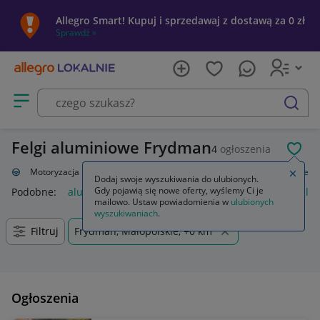
Allegro Smart! Kupuj i sprzedawaj z dostawą za 0 zł
Sprawdź »
Otwórz menu z kategoriami
szukaj
Felgi aluminiowe Frydman
4
ogłoszenia
POL
alnie
Motoryzacja
Opony i felgi
Felgi
Do samochodów
Aluminiowe
Zamkn
Dodaj swoje wyszukiwania do ulubionych.
Gdy pojawią się nowe oferty, wyślemy Ci je
Podobne:
aluminiowe
rusztowanie aluminiowe
żaluzje alu
mailowo. Ustaw powiadomienia w
ulubionych
wyszukiwaniach
.
Filtruj
Frydman, Małopolskie, +0 km
Ogłoszenia