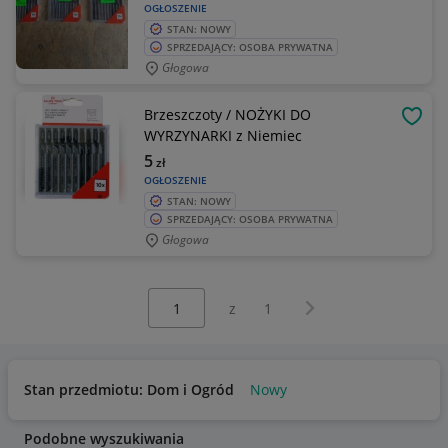
OGŁOSZENIE
STAN: NOWY
SPRZEDAJĄCY: OSOBA PRYWATNA
Głogowa
Brzeszczoty / NOŻYKI DO
OBSE
WYRZYNARKI z Niemiec
5
zł
OGŁOSZENIE
STAN: NOWY
SPRZEDAJĄCY: OSOBA PRYWATNA
Głogowa
Wybierz stronę:
Następna strona
z
1
Stan przedmiotu: Dom i Ogród
Nowy
Podobne wyszukiwania