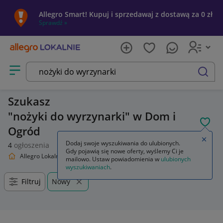
Allegro Smart! Kupuj i sprzedawaj z dostawą za 0 zł
Sprawdź »
Otwórz menu z kategoriami
szukaj
Szukasz
nożyki do wyrzynarki
w Dom i
POL
Ogród
Zamkn
Dodaj swoje wyszukiwania do ulubionych.
4
ogłoszenia
Gdy pojawią się nowe oferty, wyślemy Ci je
Allegro Lokalnie
Dom i Ogród
Wyniki wyszukiwania
mailowo. Ustaw powiadomienia w
ulubionych
wyszukiwaniach
.
Filtruj
Nowy