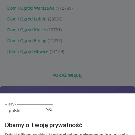
Dom i Ogród Warszawa
(172759)
Dom i Ogród Lublin
(23936)
Dom i Ogród Kielce
(19721)
Dom i Ogród Elbląg
(12232)
Dom i Ogród Gliwice
(11129)
POKAŻ WIĘCEJ
język
Dbamy o Twoją prywatność
Dzięki plikom cookies i technologiom pokrewnym
(np. piksele,