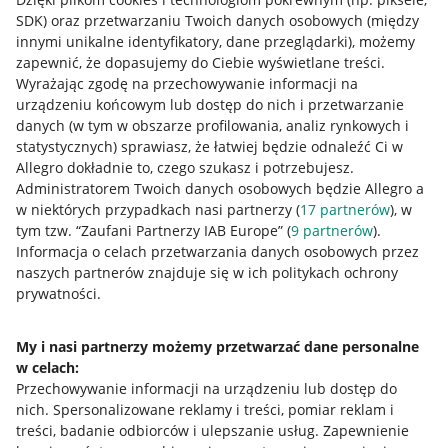
SDK)
oraz przetwarzaniu Twoich danych osobowych
(między
innymi unikalne identyfikatory, dane przeglądarki)
, możemy
zapewnić, że dopasujemy do Ciebie wyświetlane treści.
Wyrażając zgodę na przechowywanie informacji na
urządzeniu końcowym lub dostęp do nich i przetwarzanie
danych (w tym w obszarze profilowania, analiz rynkowych i
statystycznych) sprawiasz, że łatwiej będzie odnaleźć Ci w
Allegro dokładnie to, czego szukasz i potrzebujesz.
Administratorem Twoich danych osobowych będzie Allegro a
w niektórych przypadkach nasi partnerzy (
17
partnerów
), w
tym tzw. “Zaufani Partnerzy IAB Europe” (
9
partnerów
).
Przydatne informacje
Informacja o celach przetwarzania danych osobowych przez
naszych partnerów znajduje się w ich politykach ochrony
prywatności.
Jak to działa
Napisz do nas
My i nasi partnerzy możemy przetwarzać dane personalne
w celach:
Allegro Gadane dla sprzedających
Przechowywanie informacji na urządzeniu lub dostęp do
Allegro Gadane dla kupujących
nich
.
Spersonalizowane reklamy i treści, pomiar reklam i
treści, badanie odbiorców i ulepszanie usług
.
Zapewnienie
Mapa miejscowości