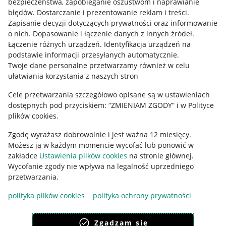
bezpieczeństwa, zapobieganie oszustwom i naprawianie
błędów
.
Dostarczanie i prezentowanie reklam i treści
.
Informacje prawne
Zapisanie decyzji dotyczących prywatności oraz informowanie
o nich
.
Dopasowanie i łączenie danych z innych źródeł
.
Regulamin
Łączenie różnych urządzeń
.
Identyfikacja urządzeń na
podstawie informacji przesyłanych automatycznie
.
Polityka plików "cookies"
Twoje dane personalne przetwarzamy również w celu
ułatwiania korzystania z naszych stron
Ustawienia plików "cookies"
Cele przetwarzania szczegółowo opisane są w ustawieniach
Udostępnianie lokalizacji
dostępnych pod przyciskiem: “ZMIENIAM ZGODY” i w Polityce
Informacje dla Aktu o Usługach Cyfrowych
plików cookies.
Zgodę wyrażasz dobrowolnie i jest ważna 12 miesięcy.
Pobierz aplikację
Możesz ją w każdym momencie wycofać lub ponowić w
zakładce
Ustawienia plików cookies
na stronie głównej.
Wycofanie zgody nie wpływa na legalność uprzedniego
przetwarzania.
polityka plików cookies
polityka ochrony prywatności
Zgadzam się