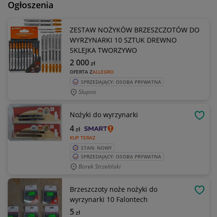
Ogłoszenia
ZESTAW NOŻYKÓW BRZESZCZOTÓW DO
WYRZYNARKI 10 SZTUK DREWNO
SKLEJKA TWORZYWO
2 000
zł
OFERTA Z
ALLEGRO
SPRZEDAJĄCY: OSOBA PRYWATNA
Słupno
Nożyki do wyrzynarki
OBSE
4
zł
KUP TERAZ
STAN: NOWY
SPRZEDAJĄCY: OSOBA PRYWATNA
Borek Strzeliński
Brzeszczoty noże nożyki do
OBSE
wyrzynarki 10 Falontech
5
zł