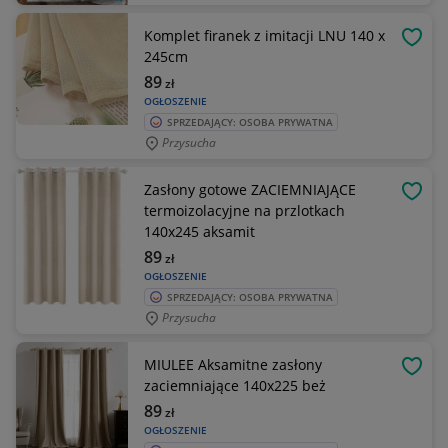
Komplet firanek z imitacji LNU 140 x
OBSE
245cm
89
zł
OGŁOSZENIE
SPRZEDAJĄCY: OSOBA PRYWATNA
Przysucha
Zasłony gotowe ZACIEMNIAJĄCE
OBSE
termoizolacyjne na przlotkach
140x245 aksamit
89
zł
OGŁOSZENIE
SPRZEDAJĄCY: OSOBA PRYWATNA
Przysucha
MIULEE Aksamitne zasłony
OBSE
zaciemniające 140x225 beż
89
zł
OGŁOSZENIE