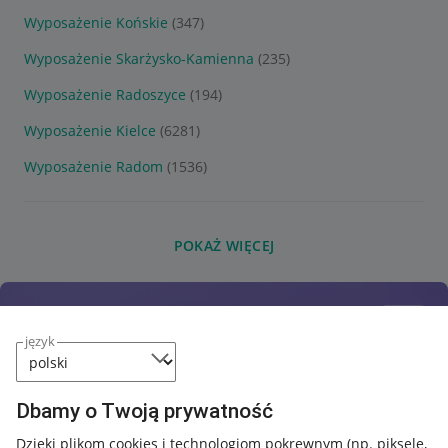
Wyposażenie Końskie
(347)
Wyposażenie Skarżysko-Kamienna
(235)
Wyposażenie Radoszyce
(194)
Wyposażenie Kielce
(6281)
Wyposażenie Radom
(1536)
POKAŻ WIĘCEJ
język
Dbamy o Twoją prywatność
Dzięki plikom cookies i technologiom pokrewnym
(np. piksele,