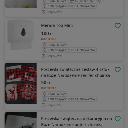
STAN: NOWY
CZĘSTO SPRZEDAJE
SPRZEDAJĄCY: OSOBA PRYWATNA
Przysucha
Merida Top Mini
OBSE
100
zł
KUP TERAZ
STAN: NOWY
SPRZEDAJĄCY: OSOBA PRYWATNA
Przysucha
Poszewki swiateczne zestaw 4 sztuki
OBSE
na Boże Narodzenie renifer choinka
50
zł
KUP TERAZ
STAN: NOWY
SPRZEDAJĄCY: OSOBA PRYWATNA
Przysucha
Poszewka świąteczna dekoracyjna na
OBSE
Boże Narodzenie auto z choinką