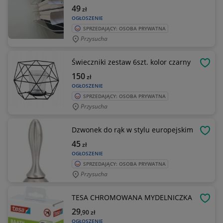
49
zł
OGŁOSZENIE
SPRZEDAJĄCY: OSOBA PRYWATNA
Przysucha
Świeczniki zestaw 6szt. kolor czarny
OBSE
150
zł
OGŁOSZENIE
SPRZEDAJĄCY: OSOBA PRYWATNA
Przysucha
Dzwonek do rąk w stylu europejskim
OBSE
45
zł
OGŁOSZENIE
SPRZEDAJĄCY: OSOBA PRYWATNA
Przysucha
TESA CHROMOWANA MYDELNICZKA
OBSE
29
,90
zł
OGŁOSZENIE