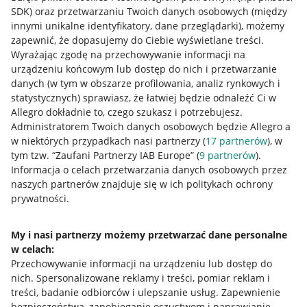
SDK)
oraz przetwarzaniu Twoich danych osobowych
(między
innymi unikalne identyfikatory, dane przeglądarki)
, możemy
zapewnić, że dopasujemy do Ciebie wyświetlane treści.
Wyrażając zgodę na przechowywanie informacji na
urządzeniu końcowym lub dostęp do nich i przetwarzanie
danych (w tym w obszarze profilowania, analiz rynkowych i
statystycznych) sprawiasz, że łatwiej będzie odnaleźć Ci w
Allegro dokładnie to, czego szukasz i potrzebujesz.
Administratorem Twoich danych osobowych będzie Allegro a
w niektórych przypadkach nasi partnerzy (
17
partnerów
), w
tym tzw. “Zaufani Partnerzy IAB Europe” (
9
partnerów
).
Przydatne informacje
Informacja o celach przetwarzania danych osobowych przez
naszych partnerów znajduje się w ich politykach ochrony
prywatności.
Jak to działa
Napisz do nas
My i nasi partnerzy możemy przetwarzać dane personalne
w celach:
Allegro Gadane dla sprzedających
Przechowywanie informacji na urządzeniu lub dostęp do
Allegro Gadane dla kupujących
nich
.
Spersonalizowane reklamy i treści, pomiar reklam i
treści, badanie odbiorców i ulepszanie usług
.
Zapewnienie
Mapa miejscowości
bezpieczeństwa, zapobieganie oszustwom i naprawianie