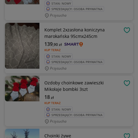
STAN: NOWY
SPRZEDAJĄCY: OSOBA PRYWATNA
Przysucha
Komplet 2xzasłona koniczyna
OBSE
marokańska 95cmx245cm
139
,90
zł
KUP TERAZ
STAN: NOWY
SPRZEDAJĄCY: OSOBA PRYWATNA
Przysucha
Ozdoby choinkowe zawieszki
OBSE
Mikołaje bombki 3szt
18
zł
KUP TERAZ
STAN: NOWY
SPRZEDAJĄCY: OSOBA PRYWATNA
Przysucha
Choinki żywe