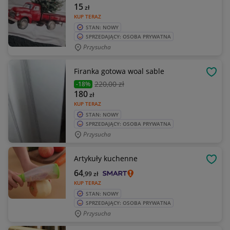
15
zł
KUP TERAZ
STAN: NOWY
SPRZEDAJĄCY: OSOBA PRYWATNA
Przysucha
Firanka gotowa woal sable
OBSE
220
,00 zł
-18%
180
zł
KUP TERAZ
STAN: NOWY
SPRZEDAJĄCY: OSOBA PRYWATNA
Przysucha
Artykuły kuchenne
OBSE
64
,99
zł
KUP TERAZ
STAN: NOWY
SPRZEDAJĄCY: OSOBA PRYWATNA
Przysucha