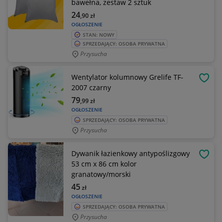
bawełna, zestaw 2 sztuk
24
,90
zł
OGŁOSZENIE
STAN: NOWY
SPRZEDAJĄCY: OSOBA PRYWATNA
Przysucha
Wentylator kolumnowy Grelife TF-
OBSE
2007 czarny
79
,99
zł
OGŁOSZENIE
SPRZEDAJĄCY: OSOBA PRYWATNA
Przysucha
Dywanik łazienkowy antypoślizgowy
OBSE
53 cm x 86 cm kolor
granatowy/morski
45
zł
OGŁOSZENIE
SPRZEDAJĄCY: OSOBA PRYWATNA
Przysucha