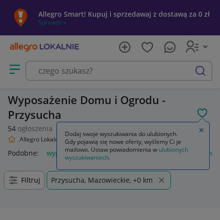
Allegro Smart! Kupuj i sprzedawaj z dostawą za 0 zł
Sprawdź »
Otwórz menu z kategoriami
szukaj
Wyposażenie Domu i Ogrodu -
Przysucha
POL
54
ogłoszenia
Zamkn
Dodaj swoje wyszukiwania do ulubionych.
Allegro Lokalnie
Dom i Ogród
Wyposażenie
Gdy pojawią się nowe oferty, wyślemy Ci je
mailowo. Ustaw powiadomienia w
ulubionych
Podobne:
wyposażenie
piórnik z wyposażeniem
plecak ew
wyszukiwaniach
.
Filtruj
Przysucha, Mazowieckie, +0 km