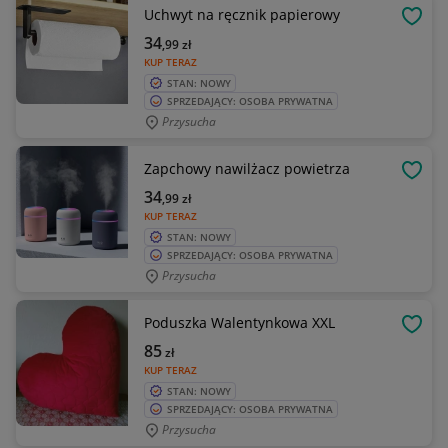
Uchwyt na ręcznik papierowy
OBSE
34
,99
zł
KUP TERAZ
STAN: NOWY
SPRZEDAJĄCY: OSOBA PRYWATNA
Przysucha
Zapchowy nawilżacz powietrza
OBSE
34
,99
zł
KUP TERAZ
STAN: NOWY
SPRZEDAJĄCY: OSOBA PRYWATNA
Przysucha
Poduszka Walentynkowa XXL
OBSE
85
zł
KUP TERAZ
STAN: NOWY
SPRZEDAJĄCY: OSOBA PRYWATNA
Przysucha