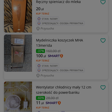
Ręczny spieniacz do mleka
OBSE
20
zł
KUP TERAZ
STAN: NOWY
SPRZEDAJĄCY: OSOBA PRYWATNA
Przysucha
Mydelniczka koszyczek MHA
OBSE
13merida
160
,00 zł
-37%
100
zł
KUP TERAZ
STAN: NOWY
SPRZEDAJĄCY: OSOBA PRYWATNA
Przysucha
Wentylator chłodnicy mały 12 cm
OBSE
szerokość do powerbanku
28
,00 zł
-60%
11
zł
KUP TERAZ