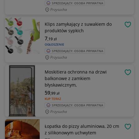
SPRZEDAJĄCY: OSOBA PRYWATNA
Przysucha
Klips zamykający z suwakiem do
OBSE
produktów sypkich
7
,19
zł
OGŁOSZENIE
SPRZEDAJĄCY: OSOBA PRYWATNA
Przysucha
Moskitiera ochronna na drzwi
OBSE
balkonowe z zamkiem
błyskawicznym,
59
,99
zł
KUP TERAZ
SPRZEDAJĄCY: OSOBA PRYWATNA
Przysucha
Łopatka do pizzy aluminiowa, 20 cm
OBSE
z silikonowym uchwytem