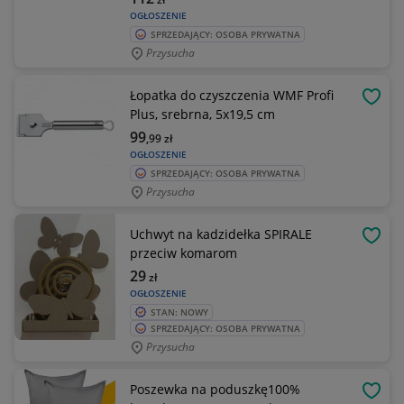
OGŁOSZENIE
SPRZEDAJĄCY: OSOBA PRYWATNA
Przysucha
Łopatka do czyszczenia WMF Profi
OBSE
Plus, srebrna, 5x19,5 cm
99
,99
zł
OGŁOSZENIE
SPRZEDAJĄCY: OSOBA PRYWATNA
Przysucha
Uchwyt na kadzidełka SPIRALE
OBSE
przeciw komarom
29
zł
OGŁOSZENIE
STAN: NOWY
SPRZEDAJĄCY: OSOBA PRYWATNA
Przysucha
Poszewka na poduszkę100%
OBSE