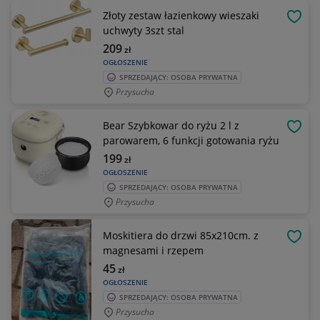
Złoty zestaw łazienkowy wieszaki
OBSE
uchwyty 3szt stal
209
zł
OGŁOSZENIE
SPRZEDAJĄCY: OSOBA PRYWATNA
Przysucha
Bear Szybkowar do ryżu 2 l z
OBSE
parowarem, 6 funkcji gotowania ryżu
199
zł
OGŁOSZENIE
SPRZEDAJĄCY: OSOBA PRYWATNA
Przysucha
Moskitiera do drzwi 85x210cm. z
OBSE
magnesami i rzepem
45
zł
OGŁOSZENIE
SPRZEDAJĄCY: OSOBA PRYWATNA
Przysucha