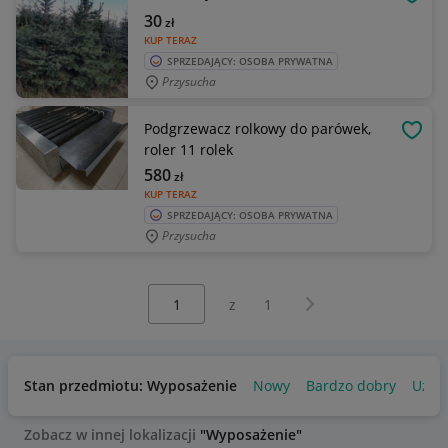
OBSE
30
zł
KUP TERAZ
SPRZEDAJĄCY: OSOBA PRYWATNA
Przysucha
Podgrzewacz rolkowy do parówek,
OBSE
roler 11 rolek
580
zł
KUP TERAZ
SPRZEDAJĄCY: OSOBA PRYWATNA
Przysucha
Wybierz stronę:
Następna strona
z
1
Stan przedmiotu: Wyposażenie
Nowy
Bardzo dobry
Używ
Zobacz w innej lokalizacji
"Wyposażenie"