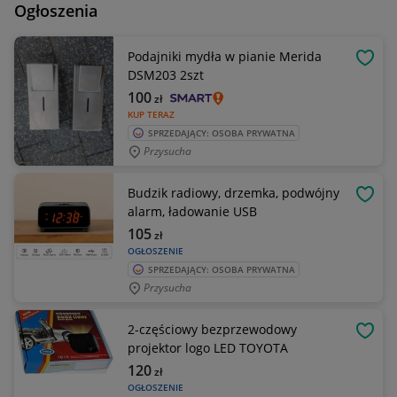
Ogłoszenia
Podajniki mydła w pianie Merida
OBSE
DSM203 2szt
100
zł
KUP TERAZ
SPRZEDAJĄCY: OSOBA PRYWATNA
Przysucha
Budzik radiowy, drzemka, podwójny
OBSE
alarm, ładowanie USB
105
zł
OGŁOSZENIE
SPRZEDAJĄCY: OSOBA PRYWATNA
Przysucha
2-częściowy bezprzewodowy
OBSE
projektor logo LED TOYOTA
120
zł
OGŁOSZENIE