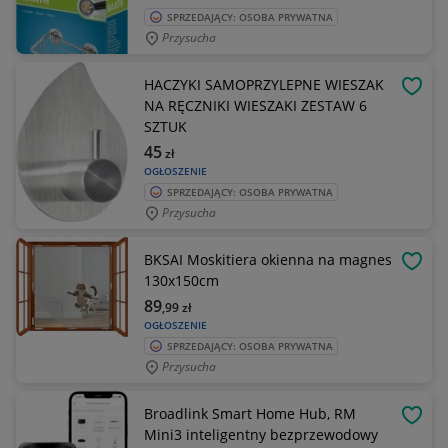
SPRZEDAJĄCY: OSOBA PRYWATNA
Przysucha
HACZYKI SAMOPRZYLEPNE WIESZAK
OBSE
NA RĘCZNIKI WIESZAKI ZESTAW 6
SZTUK
45
zł
OGŁOSZENIE
SPRZEDAJĄCY: OSOBA PRYWATNA
Przysucha
BKSAI Moskitiera okienna na magnes
OBSE
130x150cm
89
,99
zł
OGŁOSZENIE
SPRZEDAJĄCY: OSOBA PRYWATNA
Przysucha
Broadlink Smart Home Hub, RM
OBSE
Mini3 inteligentny bezprzewodowy