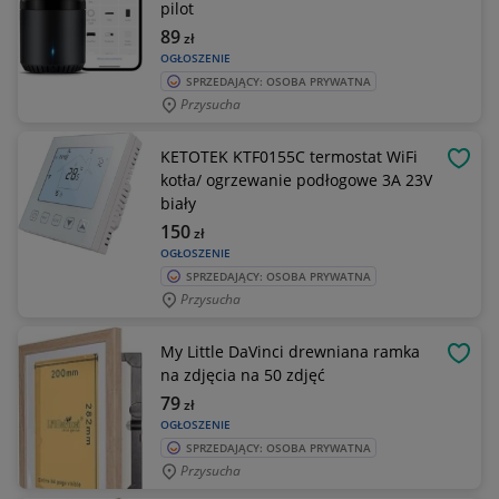
pilot
89
zł
OGŁOSZENIE
SPRZEDAJĄCY: OSOBA PRYWATNA
Przysucha
KETOTEK KTF0155C termostat WiFi
OBSE
kotła/ ogrzewanie podłogowe 3A 23V
biały
150
zł
OGŁOSZENIE
SPRZEDAJĄCY: OSOBA PRYWATNA
Przysucha
My Little DaVinci drewniana ramka
OBSE
na zdjęcia na 50 zdjęć
79
zł
OGŁOSZENIE
SPRZEDAJĄCY: OSOBA PRYWATNA
Przysucha