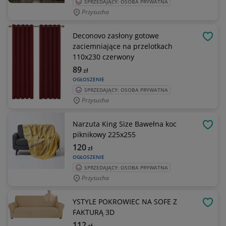
SPRZEDAJĄCY: OSOBA PRYWATNA
Przysucha
Deconovo zasłony gotowe
OBSE
zaciemniające na przelotkach
110x230 czerwony
89
zł
OGŁOSZENIE
SPRZEDAJĄCY: OSOBA PRYWATNA
Przysucha
Narzuta King Size Bawełna koc
OBSE
piknikowy 225x255
120
zł
OGŁOSZENIE
SPRZEDAJĄCY: OSOBA PRYWATNA
Przysucha
YSTYLE POKROWIEC NA SOFE Z
OBSE
FAKTURĄ 3D
112
zł