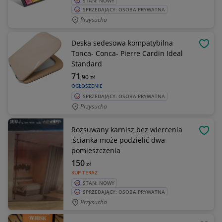
STAN: NOWY
SPRZEDAJĄCY: OSOBA PRYWATNA
Przysucha
Deska sedesowa kompatybilna
OBSE
Tonca- Conca- Pierre Cardin Ideal
Standard
71
,90
zł
OGŁOSZENIE
SPRZEDAJĄCY: OSOBA PRYWATNA
Przysucha
Rozsuwany karnisz bez wiercenia
OBSE
,ścianka może podzielić dwa
pomieszczenia
150
zł
KUP TERAZ
STAN: NOWY
SPRZEDAJĄCY: OSOBA PRYWATNA
Przysucha