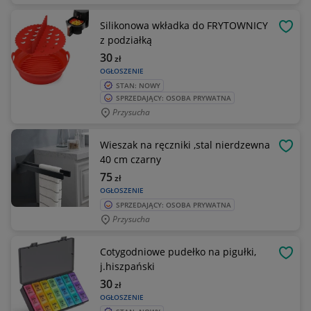
Silikonowa wkładka do FRYTOWNICY
OBSE
z podziałką
30
zł
OGŁOSZENIE
STAN: NOWY
SPRZEDAJĄCY: OSOBA PRYWATNA
Przysucha
Wieszak na ręczniki ,stal nierdzewna
OBSE
40 cm czarny
75
zł
OGŁOSZENIE
SPRZEDAJĄCY: OSOBA PRYWATNA
Przysucha
Cotygodniowe pudełko na pigułki,
OBSE
j.hiszpański
30
zł
OGŁOSZENIE