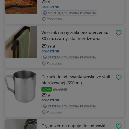
75
zł
OGŁOSZENIE
SPRZEDAJĄCY: OSOBA PRYWATNA
Przysucha
Wieszak na ręczniki bez wiercenia,
OBSE
30 cm, czarny, stal nierdzewna,
29
,99
zł
OGŁOSZENIE
SPRZEDAJĄCY: OSOBA PRYWATNA
Przysucha
Garnek do odlewania wosku ze stali
OBSE
nierdzewnej (550 ml)
39
,00 zł
-25%
29
zł
OGŁOSZENIE
SPRZEDAJĄCY: OSOBA PRYWATNA
Przysucha
Organizer na napoje do lodoówki
OBSE