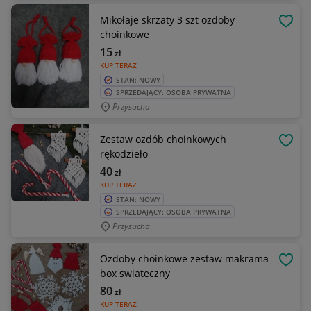
Mikołaje skrzaty 3 szt ozdoby
OBSE
choinkowe
15
zł
KUP TERAZ
STAN: NOWY
SPRZEDAJĄCY: OSOBA PRYWATNA
Przysucha
Zestaw ozdób choinkowych
OBSE
rękodzieło
40
zł
KUP TERAZ
STAN: NOWY
SPRZEDAJĄCY: OSOBA PRYWATNA
Przysucha
Ozdoby choinkowe zestaw makrama
OBSE
box swiateczny
80
zł
KUP TERAZ