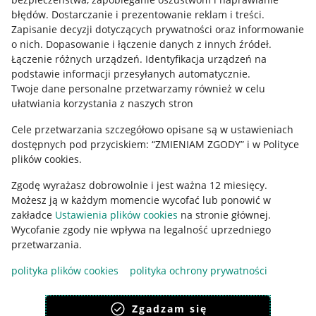
błędów
.
Dostarczanie i prezentowanie reklam i treści
.
Informacje prawne
Zapisanie decyzji dotyczących prywatności oraz informowanie
o nich
.
Dopasowanie i łączenie danych z innych źródeł
.
Regulamin
Łączenie różnych urządzeń
.
Identyfikacja urządzeń na
podstawie informacji przesyłanych automatycznie
.
Polityka plików "cookies"
Twoje dane personalne przetwarzamy również w celu
ułatwiania korzystania z naszych stron
Ustawienia plików "cookies"
Cele przetwarzania szczegółowo opisane są w ustawieniach
Udostępnianie lokalizacji
dostępnych pod przyciskiem: “ZMIENIAM ZGODY” i w Polityce
Informacje dla Aktu o Usługach Cyfrowych
plików cookies.
Zgodę wyrażasz dobrowolnie i jest ważna 12 miesięcy.
Pobierz aplikację
Możesz ją w każdym momencie wycofać lub ponowić w
zakładce
Ustawienia plików cookies
na stronie głównej.
Wycofanie zgody nie wpływa na legalność uprzedniego
przetwarzania.
polityka plików cookies
polityka ochrony prywatności
Zgadzam się