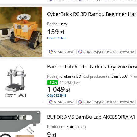
CyberBrick RC 3D Bambu Beginner Hard
Rodzaj:
inny
159
zł
OGŁOSZENIE
STAN: NOWY
SPRZEDAJĄCY: OSOBA PRYWATNA
Bambu Lab A1 drukarka fabrycznie n
Rodzaj:
drukarka 3D
Kod producenta:
Bambu A1
Pro
1199
,00 zł
-12%
1 049
zł
OGŁOSZENIE
STAN: NOWY
SPRZEDAJĄCY: OSOBA PRYWATNA
BUFOR AMS Bambu Lab AKCESORIA A1 
Producent:
Bambu Lab
9
zł