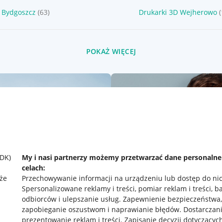
 Bydgoszcz
(63)
Drukarki 3D Wejherowo
POKAŻ WIĘCEJ
SDK)
My i nasi partnerzy możemy przetwarzać dane personaln
celach:
że
Przechowywanie informacji na urządzeniu lub dostęp do ni
Spersonalizowane reklamy i treści, pomiar reklam i treści, b
odbiorców i ulepszanie usług
.
Zapewnienie bezpieczeństwa,
zapobieganie oszustwom i naprawianie błędów
.
Dostarczani
prezentowanie reklam i treści
.
Zapisanie decyzji dotyczącyc