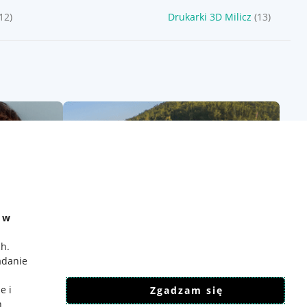
(12)
Drukarki 3D Milicz
(13)
e w
ch
.
adanie
e i
Zgadzam się
h