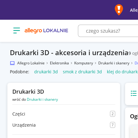
All
Otwórz menu z kategoriami
Drukarki 3D - akcesoria i urządzenia
9
og
Allegro Lokalnie
Elektronika
Komputery
Drukarki i skanery
D
Podobne:
drukarki 3d
smok z drukarki 3d
klej do drukark
Drukarki 3D
Wido
wróć do
Drukarki i skanery
Części
2
Og
Urządzenia
7