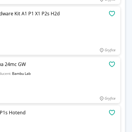
ware Kit A1 P1 X1 P2s H2d
OBSERWU
Gryfice
owa 24mc GW
OBSERWU
ducent:
Bambu Lab
Gryfice
P1s Hotend
OBSERWU