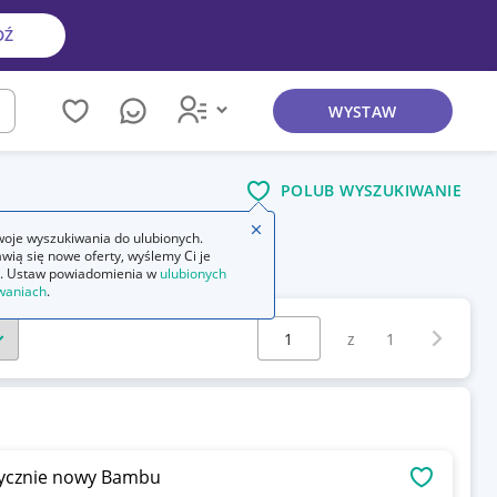
DŹ
WYSTAW
kaj
POLUB WYSZUKIWANIE
Zamknij wskazówkę
oje wyszukiwania do ulubionych.
wią się nowe oferty, wyślemy Ci je
. Ustaw powiadomienia w
ulubionych
waniach
.
Wybierz stronę:
Następna 
z
1
brycznie nowy Bambu
OBSERWU