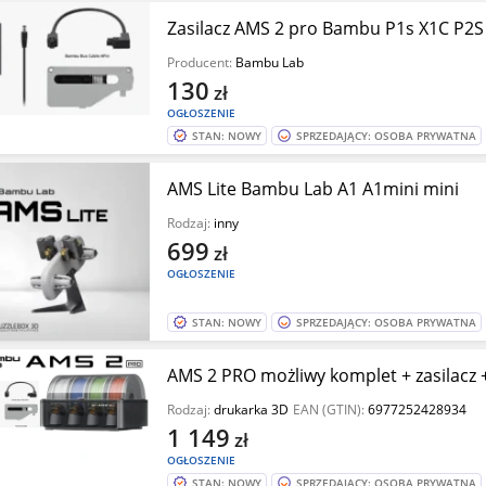
Zasilacz AMS 2 pro Bambu P1s X1C P2
Producent:
Bambu Lab
130
zł
OGŁOSZENIE
STAN: NOWY
SPRZEDAJĄCY: OSOBA PRYWATNA
AMS Lite Bambu Lab A1 A1mini mini
Rodzaj:
inny
699
zł
OGŁOSZENIE
STAN: NOWY
SPRZEDAJĄCY: OSOBA PRYWATNA
AMS 2 PRO możliwy komplet + zasilacz
Rodzaj:
drukarka 3D
EAN (GTIN):
6977252428934
1 149
zł
OGŁOSZENIE
STAN: NOWY
SPRZEDAJĄCY: OSOBA PRYWATNA