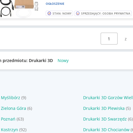
OGŁOSZENIE
STAN: NOWY
SPRZEDAJĄCY: OSOBA PRYWATNA
Wybierz stronę:
n przedmiotu: Drukarki 3D
Nowy
 Myślibórz
(9)
Drukarki 3D Gorzów Wiel
 Zielona Góra
(6)
Drukarki 3D Plewiska
(5)
D Poznań
(63)
Drukarki 3D Swarzędz
(6)
 Kostrzyn
(92)
Drukarki 3D Chocianów
(