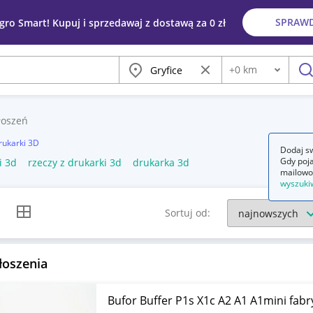
SPRAW
egro Smart! Kupuj i sprzedawaj z dostawą za 0 zł
Miasto
Wyczyść frazę
+
0
km
Odległość
szu
łoszeń
rukarki 3D
Dodaj sw
Gdy poja
i 3d
rzeczy z drukarki 3d
drukarka 3d
mailowo
wyszuki
k listy
Widok siatki
Sortuj od:
łoszenia
Bufor Buffer P1s X1c A2 A1 A1mini fa