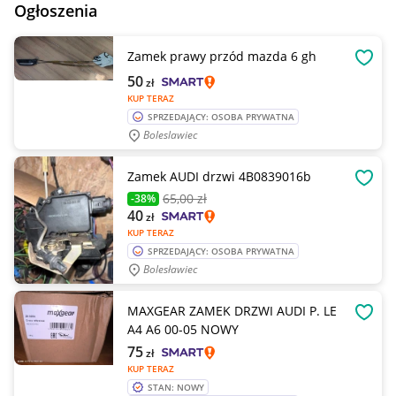
Ogłoszenia
Zamek prawy przód mazda 6 gh
OBSE
50
zł
KUP TERAZ
SPRZEDAJĄCY: OSOBA PRYWATNA
Boleslawiec
Zamek AUDI drzwi 4B0839016b
OBSE
65
,00 zł
-38%
40
zł
KUP TERAZ
SPRZEDAJĄCY: OSOBA PRYWATNA
Bolesławiec
MAXGEAR ZAMEK DRZWI AUDI P. LE
OBSE
A4 A6 00-05 NOWY
75
zł
KUP TERAZ
STAN: NOWY