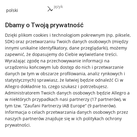
język
Dbamy o Twoją prywatność
Dzięki plikom cookies i technologiom pokrewnym
(np. piksele,
SDK)
oraz przetwarzaniu Twoich danych osobowych
(między
innymi unikalne identyfikatory, dane przeglądarki)
, możemy
zapewnić, że dopasujemy do Ciebie wyświetlane treści.
Wyrażając zgodę na przechowywanie informacji na
urządzeniu końcowym lub dostęp do nich i przetwarzanie
danych (w tym w obszarze profilowania, analiz rynkowych i
statystycznych) sprawiasz, że łatwiej będzie odnaleźć Ci w
Allegro dokładnie to, czego szukasz i potrzebujesz.
Administratorem Twoich danych osobowych będzie Allegro a
w niektórych przypadkach nasi partnerzy (
17
partnerów
), w
tym tzw. “Zaufani Partnerzy IAB Europe” (
9
partnerów
).
Przydatne informacje
Informacja o celach przetwarzania danych osobowych przez
naszych partnerów znajduje się w ich politykach ochrony
prywatności.
Jak to działa
Napisz do nas