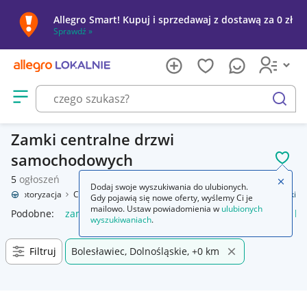
Allegro Smart! Kupuj i sprzedawaj z dostawą za 0 zł
Sprawdź »
Otwórz menu z kategoriami
szukaj
Zamki centralne drzwi
samochodowych
POL
5
ogłoszeń
Zamkn
Dodaj swoje wyszukiwania do ulubionych.
e
Motoryzacja
Części samochodowe
Części karoserii
Drzwi
Zamki
Gdy pojawią się nowe oferty, wyślemy Ci je
mailowo. Ustaw powiadomienia w
ulubionych
Podobne:
zamki
zamki meblowe
zamki do drzwi
zamki bu
wyszukiwaniach
.
Filtruj
Bolesławiec, Dolnośląskie, +0 km