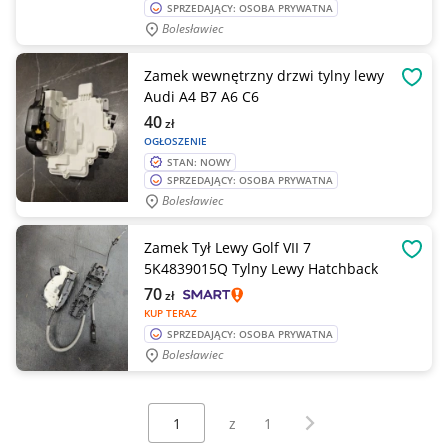
SPRZEDAJĄCY: OSOBA PRYWATNA
Bolesławiec
Zamek wewnętrzny drzwi tylny lewy
OBSE
Audi A4 B7 A6 C6
40
zł
OGŁOSZENIE
STAN: NOWY
SPRZEDAJĄCY: OSOBA PRYWATNA
Bolesławiec
Zamek Tył Lewy Golf VII 7
OBSE
5K4839015Q Tylny Lewy Hatchback
70
zł
KUP TERAZ
SPRZEDAJĄCY: OSOBA PRYWATNA
Bolesławiec
Wybierz stronę:
Następna strona
z
1