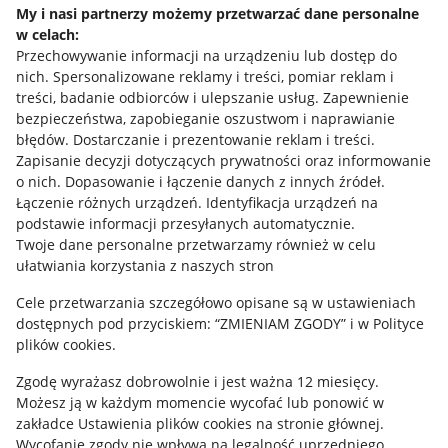
My i nasi partnerzy możemy przetwarzać dane personalne
w celach:
Allegro Gadane dla sprzedających
Przechowywanie informacji na urządzeniu lub dostęp do
Allegro Gadane dla kupujących
nich
.
Spersonalizowane reklamy i treści, pomiar reklam i
treści, badanie odbiorców i ulepszanie usług
.
Zapewnienie
Mapa miejscowości
bezpieczeństwa, zapobieganie oszustwom i naprawianie
błędów
.
Dostarczanie i prezentowanie reklam i treści
.
Informacje prawne
Zapisanie decyzji dotyczących prywatności oraz informowanie
o nich
.
Dopasowanie i łączenie danych z innych źródeł
.
Regulamin
Łączenie różnych urządzeń
.
Identyfikacja urządzeń na
podstawie informacji przesyłanych automatycznie
.
Polityka plików "cookies"
Twoje dane personalne przetwarzamy również w celu
ułatwiania korzystania z naszych stron
Ustawienia plików "cookies"
Cele przetwarzania szczegółowo opisane są w ustawieniach
Udostępnianie lokalizacji
dostępnych pod przyciskiem: “ZMIENIAM ZGODY” i w Polityce
Informacje dla Aktu o Usługach Cyfrowych
plików cookies.
Zgodę wyrażasz dobrowolnie i jest ważna 12 miesięcy.
Pobierz aplikację
Możesz ją w każdym momencie wycofać lub ponowić w
zakładce
Ustawienia plików cookies
na stronie głównej.
Wycofanie zgody nie wpływa na legalność uprzedniego