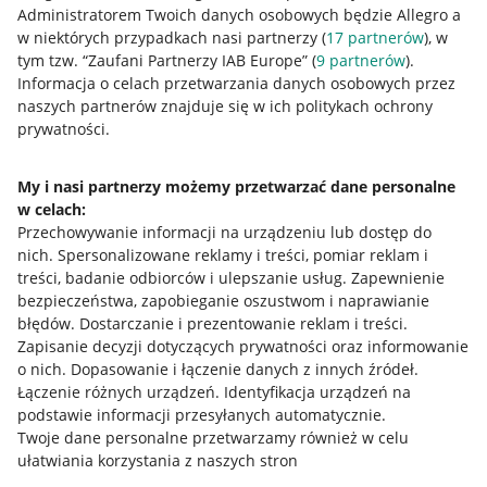
Administratorem Twoich danych osobowych będzie Allegro a
w niektórych przypadkach nasi partnerzy (
17
partnerów
), w
tym tzw. “Zaufani Partnerzy IAB Europe” (
9
partnerów
).
Przydatne informacje
Informacja o celach przetwarzania danych osobowych przez
naszych partnerów znajduje się w ich politykach ochrony
prywatności.
Jak to działa
Napisz do nas
My i nasi partnerzy możemy przetwarzać dane personalne
w celach:
Allegro Gadane dla sprzedających
Przechowywanie informacji na urządzeniu lub dostęp do
Allegro Gadane dla kupujących
nich
.
Spersonalizowane reklamy i treści, pomiar reklam i
treści, badanie odbiorców i ulepszanie usług
.
Zapewnienie
Mapa miejscowości
bezpieczeństwa, zapobieganie oszustwom i naprawianie
błędów
.
Dostarczanie i prezentowanie reklam i treści
.
Informacje prawne
Zapisanie decyzji dotyczących prywatności oraz informowanie
o nich
.
Dopasowanie i łączenie danych z innych źródeł
.
Regulamin
Łączenie różnych urządzeń
.
Identyfikacja urządzeń na
podstawie informacji przesyłanych automatycznie
.
Polityka plików "cookies"
Twoje dane personalne przetwarzamy również w celu
ułatwiania korzystania z naszych stron
Ustawienia plików "cookies"