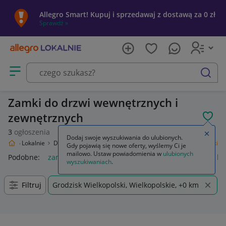
Allegro Smart! Kupuj i sprzedawaj z dostawą za 0 zł
Sprawdź »
Otwórz menu z kategoriami
szukaj
Zamki do drzwi wewnętrznych i
zewnętrznych
POL
3
ogłoszenia
Zamkn
Dodaj swoje wyszukiwania do ulubionych.
Allegro Lokalnie
Dom i Ogród
Budownictwo i Akcesoria
Drzwi
Zamki
Gdy pojawią się nowe oferty, wyślemy Ci je
mailowo. Ustaw powiadomienia w
ulubionych
Podobne:
zamki
zamki meblowe
zamki do drzwi
zamki bu
wyszukiwaniach
.
Filtruj
Grodzisk Wielkopolski, Wielkopolskie, +0 km