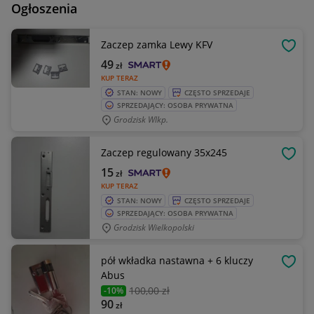
Ogłoszenia
Zaczep zamka Lewy KFV
OBSE
49
zł
KUP TERAZ
STAN: NOWY
CZĘSTO SPRZEDAJE
SPRZEDAJĄCY: OSOBA PRYWATNA
Grodzisk Wlkp.
Zaczep regulowany 35x245
OBSE
15
zł
KUP TERAZ
STAN: NOWY
CZĘSTO SPRZEDAJE
SPRZEDAJĄCY: OSOBA PRYWATNA
Grodzisk Wielkopolski
pół wkładka nastawna + 6 kluczy
OBSE
Abus
100
,00 zł
-10%
90
zł