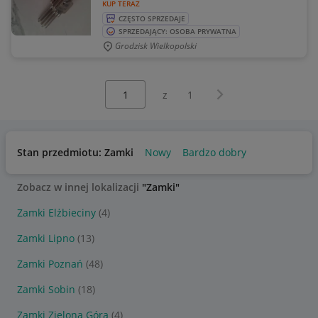
KUP TERAZ
CZĘSTO SPRZEDAJE
SPRZEDAJĄCY: OSOBA PRYWATNA
Grodzisk Wielkopolski
Wybierz stronę:
Następna strona
z
1
Stan przedmiotu: Zamki
Nowy
Bardzo dobry
Zobacz w innej lokalizacji
"Zamki"
Zamki Elżbieciny
(4)
Zamki Lipno
(13)
Zamki Poznań
(48)
Zamki Sobin
(18)
Zamki Zielona Góra
(4)