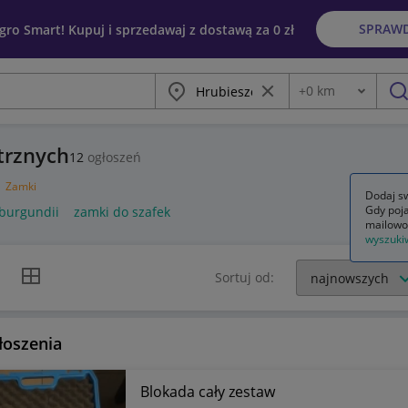
SPRAW
egro Smart! Kupuj i sprzedawaj z dostawą za 0 zł
Miasto
Wyczyść frazę
+
0
km
Odległość
szu
trznych
12
ogłoszeń
Zamki
Dodaj sw
Gdy poja
burgundii
zamki do szafek
mailowo
wyszuki
k listy
Widok siatki
Sortuj od:
łoszenia
Blokada cały zestaw