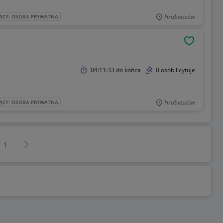
Hrubieszów
ĄCY: OSOBA PRYWATNA
OBSERWU
04:11:33
do końca
0 osób licytuje
Hrubieszów
ĄCY: OSOBA PRYWATNA
Następna strona
z
1