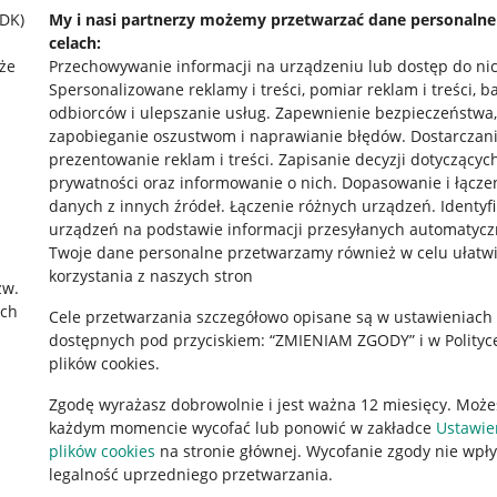
SDK)
My i nasi partnerzy możemy przetwarzać dane personaln
celach:
że
Przechowywanie informacji na urządzeniu lub dostęp do ni
Spersonalizowane reklamy i treści, pomiar reklam i treści, b
odbiorców i ulepszanie usług
.
Zapewnienie bezpieczeństwa,
zapobieganie oszustwom i naprawianie błędów
.
Dostarczani
prezentowanie reklam i treści
.
Zapisanie decyzji dotyczącyc
prywatności oraz informowanie o nich
.
Dopasowanie i łącze
danych z innych źródeł
.
Łączenie różnych urządzeń
.
Identyf
urządzeń na podstawie informacji przesyłanych automatycz
rawne
Pobierz aplikację
Twoje dane personalne przetwarzamy również w celu ułatw
korzystania z naszych stron
zw.
ach
Cele przetwarzania szczegółowo opisane są w ustawieniach
 "cookies"
dostępnych pod przyciskiem: “ZMIENIAM ZGODY” i w Polityc
plików cookies.
ów "cookies"
Zgodę wyrażasz dobrowolnie i jest ważna 12 miesięcy. Może
okalizacji
każdym momencie wycofać lub ponowić w zakładce
Ustawie
 Aktu o Usługach Cyfrowych
plików cookies
na stronie głównej. Wycofanie zgody nie wpł
legalność uprzedniego przetwarzania.