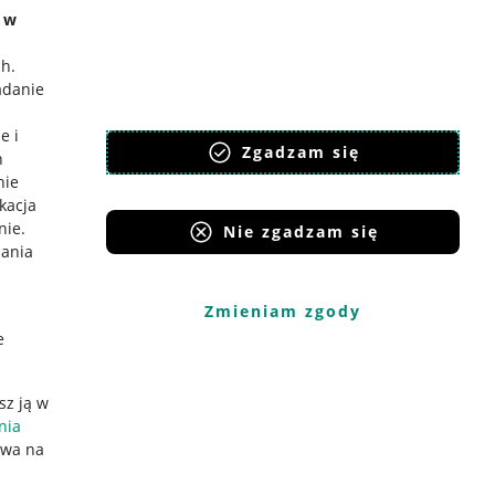
e w
ch
.
adanie
e i
Zgadzam się
h
nie
ikacja
nie
.
Nie zgadzam się
iania
Zmieniam zgody
e
sz ją w
nia
ywa na