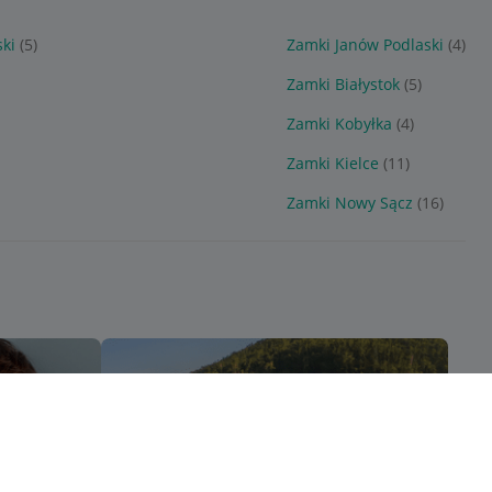
ski
(5)
Zamki Janów Podlaski
(4)
Zamki Białystok
(5)
Zamki Kobyłka
(4)
Zamki Kielce
(11)
Zamki Nowy Sącz
(16)