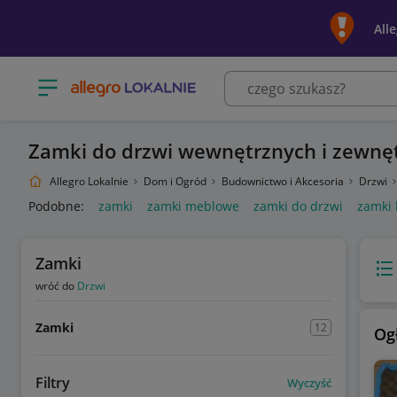
All
Otwórz menu z kategoriami
Zamki do drzwi wewnętrznych i zewnę
Allegro Lokalnie
Dom i Ogród
Budownictwo i Akcesoria
Drzwi
Podobne:
zamki
zamki meblowe
zamki do drzwi
zamki 
Zamki
Wido
wróć do
Drzwi
Zamki
12
Og
Filtry
Wyczyść