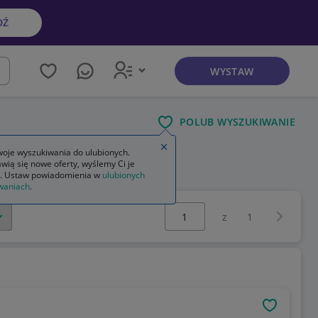
DŹ
WYSTAW
kaj
POLUB WYSZUKIWANIE
Zamknij wskazówkę
oje wyszukiwania do ulubionych.
wią się nowe oferty, wyślemy Ci je
. Ustaw powiadomienia w
ulubionych
waniach
.
Wybierz stronę:
Następna 
z
1
OBSERWU