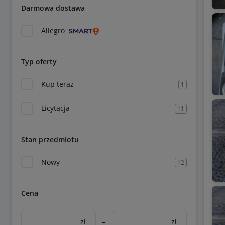
Darmowa dostawa
Allegro
Typ oferty
Kup teraz
1
Licytacja
11
Stan przedmiotu
Nowy
12
Cena
zł
–
zł