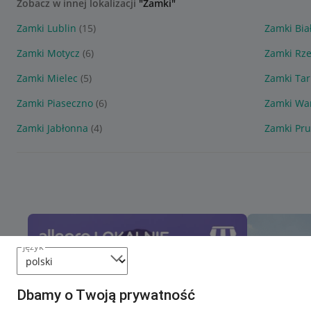
Zobacz w innej lokalizacji
"Zamki"
Zamki Lublin
(15)
Zamki Bia
Zamki Motycz
(6)
Zamki Rz
Zamki Mielec
(5)
Zamki Ta
Zamki Piaseczno
(6)
Zamki Wa
Zamki Jabłonna
(4)
Zamki Pr
język
Dbamy o Twoją prywatność