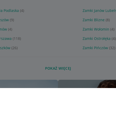
ła Podlaska
(4)
Zamki Janów Lubel
eszów
(9)
Zamki Blizne
(8)
rnów
(4)
Zamki Wołomin
(4)
rszawa
(118)
Zamki Ostrołęka
(4)
uszków
(26)
Zamki Pińczów
(32)
POKAŻ WIĘCEJ