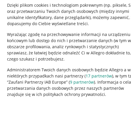
Dzięki plikom cookies i technologiom pokrewnym
(np. piksele, 
oraz przetwarzaniu Twoich danych osobowych
(między innymi
unikalne identyfikatory, dane przeglądarki)
, możemy zapewnić, 
dopasujemy do Ciebie wyświetlane treści.
Wyrażając zgodę na przechowywanie informacji na urządzeniu
końcowym lub dostęp do nich i przetwarzanie danych (w tym w
obszarze profilowania, analiz rynkowych i statystycznych)
sprawiasz, że łatwiej będzie odnaleźć Ci w Allegro dokładnie to,
Nawigacja
czego szukasz i potrzebujesz.
Przydatne informacje
Informacje p
Administratorem Twoich danych osobowych będzie Allegro a w
niektórych przypadkach nasi partnerzy (
17
partnerów
), w tym t
Jak to działa
Regulamin
“Zaufani Partnerzy IAB Europe” (
9
partnerów
). Informacja o cel
Napisz do nas
Polityka plików
przetwarzania danych osobowych przez naszych partnerów
znajduje się w ich politykach ochrony prywatności.
Allegro Gadane dla sprzedających
Ustawienia plik
Allegro Gadane dla kupujących
Udostępnianie l
Mapa miejscowości
Informacje dla