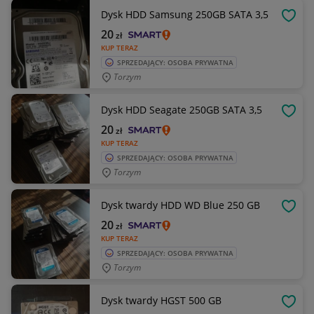
Dysk HDD Samsung 250GB SATA 3,5
OBSE
20
zł
KUP TERAZ
SPRZEDAJĄCY: OSOBA PRYWATNA
Torzym
Dysk HDD Seagate 250GB SATA 3,5
OBSE
20
zł
KUP TERAZ
SPRZEDAJĄCY: OSOBA PRYWATNA
Torzym
Dysk twardy HDD WD Blue 250 GB
OBSE
20
zł
KUP TERAZ
SPRZEDAJĄCY: OSOBA PRYWATNA
Torzym
Dysk twardy HGST 500 GB
OBSE