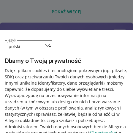
POKAŻ WIĘCEJ
język
Dbamy o Twoją prywatność
Dzięki plikom cookies i technologiom pokrewnym
(np. piksele,
SDK)
oraz przetwarzaniu Twoich danych osobowych
(między
innymi unikalne identyfikatory, dane przeglądarki)
, możemy
zapewnić, że dopasujemy do Ciebie wyświetlane treści.
Wyrażając zgodę na przechowywanie informacji na
urządzeniu końcowym lub dostęp do nich i przetwarzanie
danych (w tym w obszarze profilowania, analiz rynkowych i
statystycznych) sprawiasz, że łatwiej będzie odnaleźć Ci w
Allegro dokładnie to, czego szukasz i potrzebujesz.
Administratorem Twoich danych osobowych będzie Allegro a
w niektórych przypadkach nasi partnerzy (
17
partnerów
), w