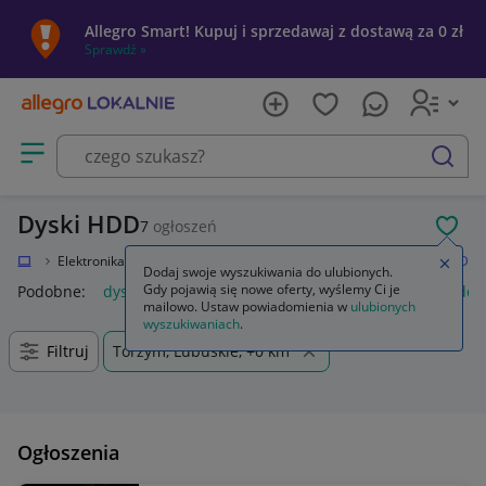
Allegro Smart! Kupuj i sprzedawaj z dostawą za 0 zł
Sprawdź »
Otwórz menu z kategoriami
szukaj
Dyski HDD
7
ogłoszeń
POL
okalnie
Elektronika
Komputery
Dyski i pamięci przenośne
Dyski HDD
Zamkn
Dodaj swoje wyszukiwania do ulubionych.
Gdy pojawią się nowe oferty, wyślemy Ci je
Podobne:
dysk hdd
dysk hdd 1tb
dysk hdd 2tb
dysk hdd 
mailowo. Ustaw powiadomienia w
ulubionych
wyszukiwaniach
.
Filtruj
Torzym, Lubuskie, +0 km
Ogłoszenia