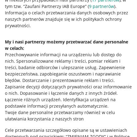
tym tzw. “Zaufani Partnerzy IAB Europe” (
9
partnerów
).
Przydatne informacje
Informacja o celach przetwarzania danych osobowych przez
naszych partnerów znajduje się w ich politykach ochrony
prywatności.
Jak to działa
Napisz do nas
My i nasi partnerzy możemy przetwarzać dane personalne
w celach:
Allegro Gadane dla sprzedających
Przechowywanie informacji na urządzeniu lub dostęp do
Allegro Gadane dla kupujących
nich
.
Spersonalizowane reklamy i treści, pomiar reklam i
treści, badanie odbiorców i ulepszanie usług
.
Zapewnienie
Mapa miejscowości
bezpieczeństwa, zapobieganie oszustwom i naprawianie
błędów
.
Dostarczanie i prezentowanie reklam i treści
.
Informacje prawne
Zapisanie decyzji dotyczących prywatności oraz informowanie
o nich
.
Dopasowanie i łączenie danych z innych źródeł
.
Regulamin
Łączenie różnych urządzeń
.
Identyfikacja urządzeń na
podstawie informacji przesyłanych automatycznie
.
Polityka plików "cookies"
Twoje dane personalne przetwarzamy również w celu
ułatwiania korzystania z naszych stron
Ustawienia plików "cookies"
Cele przetwarzania szczegółowo opisane są w ustawieniach
Udostępnianie lokalizacji
dostępnych pod przyciskiem: “ZMIENIAM ZGODY” i w Polityce