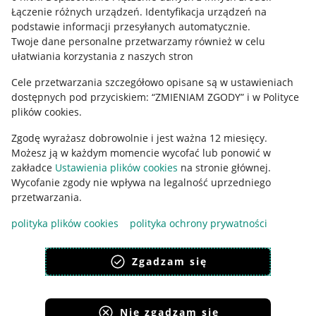
Regulamin
Łączenie różnych urządzeń
.
Identyfikacja urządzeń na
podstawie informacji przesyłanych automatycznie
.
Polityka plików "cookies"
Twoje dane personalne przetwarzamy również w celu
ułatwiania korzystania z naszych stron
Ustawienia plików "cookies"
Cele przetwarzania szczegółowo opisane są w ustawieniach
Udostępnianie lokalizacji
dostępnych pod przyciskiem: “ZMIENIAM ZGODY” i w Polityce
Informacje dla Aktu o Usługach Cyfrowych
plików cookies.
Zgodę wyrażasz dobrowolnie i jest ważna 12 miesięcy.
Pobierz aplikację
Możesz ją w każdym momencie wycofać lub ponowić w
zakładce
Ustawienia plików cookies
na stronie głównej.
Wycofanie zgody nie wpływa na legalność uprzedniego
przetwarzania.
polityka plików cookies
polityka ochrony prywatności
Zgadzam się
Nie zgadzam się