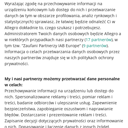
Wyrażając zgodę na przechowywanie informacji na
urządzeniu końcowym lub dostęp do nich i przetwarzanie
danych (w tym w obszarze profilowania, analiz rynkowych i
statystycznych) sprawiasz, że łatwiej będzie odnaleźć Ci w
Allegro dokładnie to, czego szukasz i potrzebujesz.
Administratorem Twoich danych osobowych będzie Allegro a
w niektórych przypadkach nasi partnerzy (
17
partnerów
), w
tym tzw. “Zaufani Partnerzy IAB Europe” (
9
partnerów
).
Przydatne informacje
Informacja o celach przetwarzania danych osobowych przez
naszych partnerów znajduje się w ich politykach ochrony
prywatności.
Jak to działa
Napisz do nas
My i nasi partnerzy możemy przetwarzać dane personalne
w celach:
Allegro Gadane dla sprzedających
Przechowywanie informacji na urządzeniu lub dostęp do
Allegro Gadane dla kupujących
nich
.
Spersonalizowane reklamy i treści, pomiar reklam i
treści, badanie odbiorców i ulepszanie usług
.
Zapewnienie
Mapa miejscowości
bezpieczeństwa, zapobieganie oszustwom i naprawianie
błędów
.
Dostarczanie i prezentowanie reklam i treści
.
Informacje prawne
Zapisanie decyzji dotyczących prywatności oraz informowanie
o nich
.
Dopasowanie i łączenie danych z innych źródeł
.