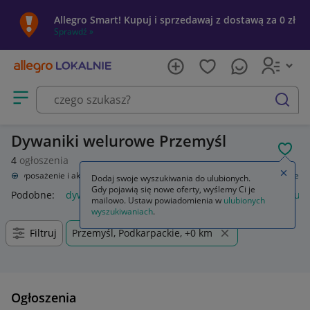
Allegro Smart! Kupuj i sprzedawaj z dostawą za 0 zł
Sprawdź »
Otwórz menu z kategoriami
szukaj
Dywaniki welurowe Przemyśl
POL
4
ogłoszenia
Zamkn
a
Wyposażenie i akcesoria samochodowe
Dywaniki
Dywaniki welurowe
Dodaj swoje wyszukiwania do ulubionych.
Gdy pojawią się nowe oferty, wyślemy Ci je
Podobne:
dywaniki welurowe
dywaniki samochodowe welur
mailowo. Ustaw powiadomienia w
ulubionych
wyszukiwaniach
.
Filtruj
Przemyśl, Podkarpackie, +0 km
Ogłoszenia