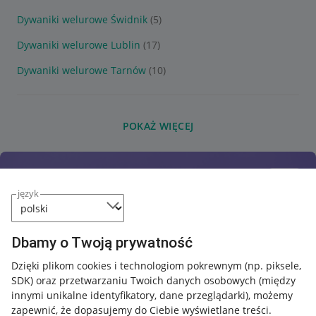
Dywaniki welurowe Świdnik
(5)
Dywaniki welurowe Lublin
(17)
Dywaniki welurowe Tarnów
(10)
POKAŻ WIĘCEJ
język
Dbamy o Twoją prywatność
Dzięki plikom cookies i technologiom pokrewnym
(np. piksele,
SDK)
oraz przetwarzaniu Twoich danych osobowych
(między
innymi unikalne identyfikatory, dane przeglądarki)
, możemy
zapewnić, że dopasujemy do Ciebie wyświetlane treści.