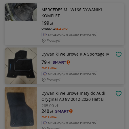
MERCEDES ML W166 DYWANIKI
KOMPLET
199
zł
OFERTA Z
ALLEGRO
SPRZEDAJĄCY: OSOBA PRYWATNA
Przemyśl
Dywaniki welurowe KIA Sportage IV
OBSE
79
zł
KUP TERAZ
SPRZEDAJĄCY: OSOBA PRYWATNA
Przemyśl
Dywaniki welurowe maty do Audi
OBSE
Oryginał A3 8V 2012-2020 Haft B
265
,00 zł
240
zł
KUP TERAZ
SPRZEDAJĄCY: OSOBA PRYWATNA
Przemyśl