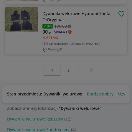
Dywaniki welurowe Hyundai Santa
OBSE
FeOryginał
100
,00 zł
-10%
90
zł
KUP TERAZ
SPRZEDAJĄCY: OSOBA PRYWATNA
Przemyśl
Wybierz stronę:
Następna strona
z
1
Stan przedmiotu: Dywaniki welurowe
Bardzo dobry
Używa
Zobacz w innej lokalizacji
"Dywaniki welurowe"
Dywaniki welurowe Rzeszów
(22)
Dywaniki welurowe Sandomierz
(4)