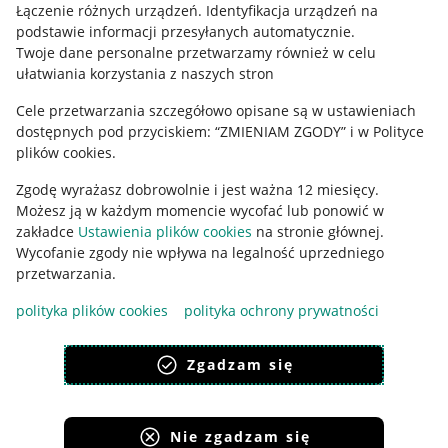
Regulamin
Łączenie różnych urządzeń
.
Identyfikacja urządzeń na
podstawie informacji przesyłanych automatycznie
.
Polityka plików "cookies"
Twoje dane personalne przetwarzamy również w celu
ułatwiania korzystania z naszych stron
Ustawienia plików "cookies"
Cele przetwarzania szczegółowo opisane są w ustawieniach
Udostępnianie lokalizacji
dostępnych pod przyciskiem: “ZMIENIAM ZGODY” i w Polityce
Informacje dla Aktu o Usługach Cyfrowych
plików cookies.
Zgodę wyrażasz dobrowolnie i jest ważna 12 miesięcy.
Pobierz aplikację
Możesz ją w każdym momencie wycofać lub ponowić w
zakładce
Ustawienia plików cookies
na stronie głównej.
Wycofanie zgody nie wpływa na legalność uprzedniego
przetwarzania.
polityka plików cookies
polityka ochrony prywatności
Zgadzam się
Nie zgadzam się
Korzystanie z serwisu oznacza akceptację
regulaminu
.