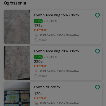
Ogłoszenia
Dywan Area Rug 160x230cm
OBSE
200
,00 zł
-12%
175
zł
KUP TERAZ
SPRZEDAJĄCY: OSOBA PRYWATNA
Zabrze
Dywan Area Rug 200x300cm
OBSE
250
,00 zł
-12%
220
zł
KUP TERAZ
SPRZEDAJĄCY: OSOBA PRYWATNA
Zabrze
Dywan dziecięcy
OBSE
120
zł
KUP TERAZ
SPRZEDAJĄCY: OSOBA PRYWATNA