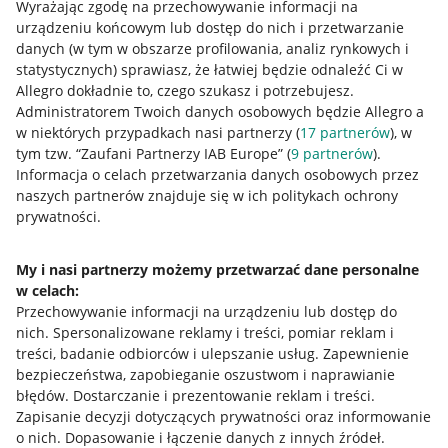
Wyrażając zgodę na przechowywanie informacji na
urządzeniu końcowym lub dostęp do nich i przetwarzanie
danych (w tym w obszarze profilowania, analiz rynkowych i
statystycznych) sprawiasz, że łatwiej będzie odnaleźć Ci w
Allegro dokładnie to, czego szukasz i potrzebujesz.
Administratorem Twoich danych osobowych będzie Allegro a
w niektórych przypadkach nasi partnerzy (
17
partnerów
), w
tym tzw. “Zaufani Partnerzy IAB Europe” (
9
partnerów
).
Przydatne informacje
Informacja o celach przetwarzania danych osobowych przez
naszych partnerów znajduje się w ich politykach ochrony
prywatności.
Jak to działa
Napisz do nas
My i nasi partnerzy możemy przetwarzać dane personalne
w celach:
Allegro Gadane dla sprzedających
Przechowywanie informacji na urządzeniu lub dostęp do
Allegro Gadane dla kupujących
nich
.
Spersonalizowane reklamy i treści, pomiar reklam i
treści, badanie odbiorców i ulepszanie usług
.
Zapewnienie
Mapa miejscowości
bezpieczeństwa, zapobieganie oszustwom i naprawianie
błędów
.
Dostarczanie i prezentowanie reklam i treści
.
Informacje prawne
Zapisanie decyzji dotyczących prywatności oraz informowanie
o nich
.
Dopasowanie i łączenie danych z innych źródeł
.