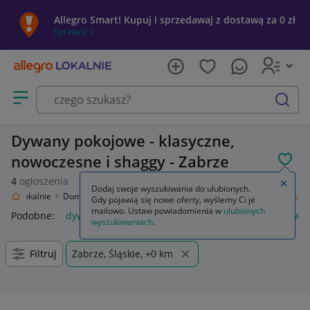
Allegro Smart! Kupuj i sprzedawaj z dostawą za 0 zł
Sprawdź »
Otwórz menu z kategoriami
szukaj
Dywany pokojowe - klasyczne,
nowoczesne i shaggy - Zabrze
POL
4
ogłoszenia
Zamkn
Dodaj swoje wyszukiwania do ulubionych.
legro Lokalnie
Dom i Ogród
Wyposażenie
Dywany i dywaniki
Dywany
Gdy pojawią się nowe oferty, wyślemy Ci je
mailowo. Ustaw powiadomienia w
ulubionych
Podobne:
dywan
dywany beżowe
dywany luszczow
dywan
wyszukiwaniach
.
Filtruj
Zabrze, Śląskie, +0 km