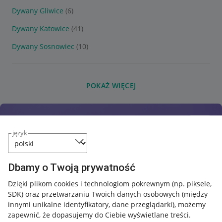
Dywany Gliwice
(6)
Dywany Katowice
(41)
Dywany Sosnowiec
(10)
POKAŻ WIĘCEJ
język
Dbamy o Twoją prywatność
Dzięki plikom cookies i technologiom pokrewnym
(np. piksele,
SDK)
oraz przetwarzaniu Twoich danych osobowych
(między
innymi unikalne identyfikatory, dane przeglądarki)
, możemy
zapewnić, że dopasujemy do Ciebie wyświetlane treści.