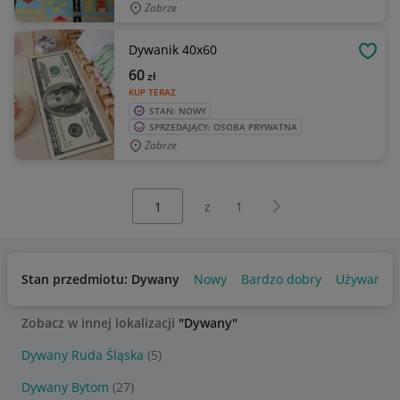
Zabrze
Dywanik 40x60
OBSE
60
zł
KUP TERAZ
STAN: NOWY
SPRZEDAJĄCY: OSOBA PRYWATNA
Zabrze
Wybierz stronę:
Następna strona
z
1
Stan przedmiotu: Dywany
Nowy
Bardzo dobry
Używany
Zobacz w innej lokalizacji
"Dywany"
Dywany Ruda Śląska
(5)
Dywany Bytom
(27)