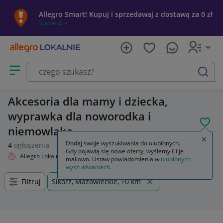
Allegro Smart! Kupuj i sprzedawaj z dostawą za 0 zł
Sprawdź »
Otwórz menu z kategoriami
szukaj
Akcesoria dla mamy i dziecka,
wyprawka dla noworodka i
POL
niemowlaka
Zamkn
Dodaj swoje wyszukiwania do ulubionych.
4
ogłoszenia
Gdy pojawią się nowe oferty, wyślemy Ci je
Allegro Lokalnie
Dziecko
Akcesoria dla mamy i dziecka
mailowo. Ustaw powiadomienia w
ulubionych
wyszukiwaniach
.
Filtruj
Sikórz, Mazowieckie, +0 km