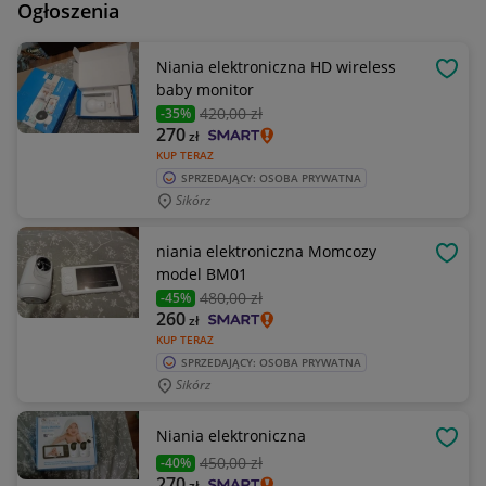
Ogłoszenia
Niania elektroniczna HD wireless
OBSE
baby monitor
420
,00 zł
-35%
270
zł
KUP TERAZ
SPRZEDAJĄCY: OSOBA PRYWATNA
Sikórz
niania elektroniczna Momcozy
OBSE
model BM01
480
,00 zł
-45%
260
zł
KUP TERAZ
SPRZEDAJĄCY: OSOBA PRYWATNA
Sikórz
Niania elektroniczna
OBSE
450
,00 zł
-40%
270
zł