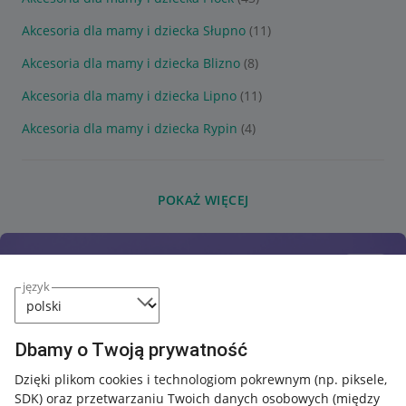
Akcesoria dla mamy i dziecka Słupno
(11)
Akcesoria dla mamy i dziecka Blizno
(8)
Akcesoria dla mamy i dziecka Lipno
(11)
Akcesoria dla mamy i dziecka Rypin
(4)
POKAŻ WIĘCEJ
język
Dbamy o Twoją prywatność
Dzięki plikom cookies i technologiom pokrewnym
(np. piksele,
SDK)
oraz przetwarzaniu Twoich danych osobowych
(między