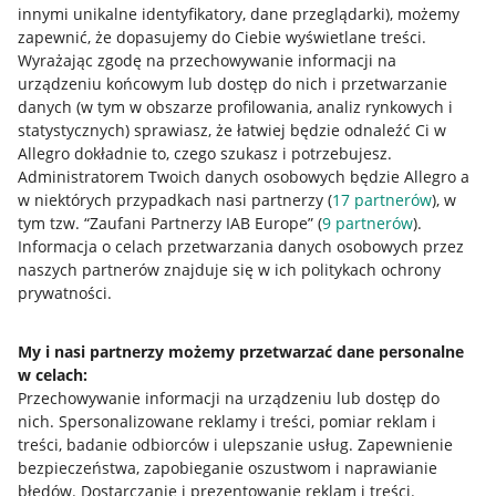
innymi unikalne identyfikatory, dane przeglądarki)
, możemy
zapewnić, że dopasujemy do Ciebie wyświetlane treści.
Wyrażając zgodę na przechowywanie informacji na
urządzeniu końcowym lub dostęp do nich i przetwarzanie
danych (w tym w obszarze profilowania, analiz rynkowych i
statystycznych) sprawiasz, że łatwiej będzie odnaleźć Ci w
Allegro dokładnie to, czego szukasz i potrzebujesz.
Administratorem Twoich danych osobowych będzie Allegro a
w niektórych przypadkach nasi partnerzy (
17
partnerów
), w
tym tzw. “Zaufani Partnerzy IAB Europe” (
9
partnerów
).
Przydatne informacje
Informacja o celach przetwarzania danych osobowych przez
naszych partnerów znajduje się w ich politykach ochrony
prywatności.
Jak to działa
Napisz do nas
My i nasi partnerzy możemy przetwarzać dane personalne
w celach:
Allegro Gadane dla sprzedających
Przechowywanie informacji na urządzeniu lub dostęp do
Allegro Gadane dla kupujących
nich
.
Spersonalizowane reklamy i treści, pomiar reklam i
treści, badanie odbiorców i ulepszanie usług
.
Zapewnienie
Mapa miejscowości
bezpieczeństwa, zapobieganie oszustwom i naprawianie
błędów
.
Dostarczanie i prezentowanie reklam i treści
.