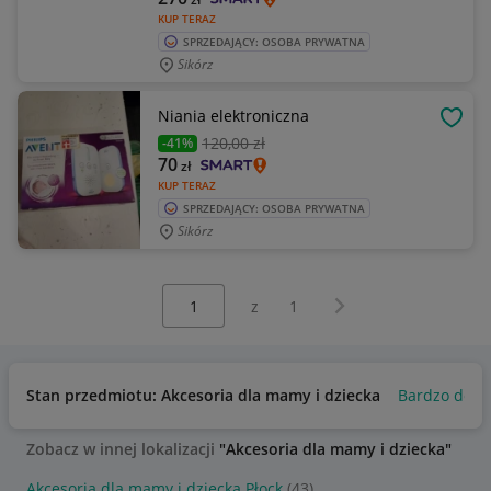
KUP TERAZ
SPRZEDAJĄCY: OSOBA PRYWATNA
Sikórz
Niania elektroniczna
OBSE
120
,00 zł
-41%
70
zł
KUP TERAZ
SPRZEDAJĄCY: OSOBA PRYWATNA
Sikórz
Wybierz stronę:
Następna strona
z
1
Stan przedmiotu: Akcesoria dla mamy i dziecka
Bardzo dobr
Zobacz w innej lokalizacji
"Akcesoria dla mamy i dziecka"
Akcesoria dla mamy i dziecka Płock
(43)