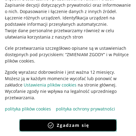
Informacje prawne
Zapisanie decyzji dotyczących prywatności oraz informowanie
o nich
.
Dopasowanie i łączenie danych z innych źródeł
.
Regulamin
Łączenie różnych urządzeń
.
Identyfikacja urządzeń na
podstawie informacji przesyłanych automatycznie
.
Polityka plików "cookies"
Twoje dane personalne przetwarzamy również w celu
ułatwiania korzystania z naszych stron
Ustawienia plików "cookies"
Cele przetwarzania szczegółowo opisane są w ustawieniach
Udostępnianie lokalizacji
dostępnych pod przyciskiem: “ZMIENIAM ZGODY” i w Polityce
Informacje dla Aktu o Usługach Cyfrowych
plików cookies.
Zgodę wyrażasz dobrowolnie i jest ważna 12 miesięcy.
Pobierz aplikację
Możesz ją w każdym momencie wycofać lub ponowić w
zakładce
Ustawienia plików cookies
na stronie głównej.
Wycofanie zgody nie wpływa na legalność uprzedniego
przetwarzania.
polityka plików cookies
polityka ochrony prywatności
Zgadzam się