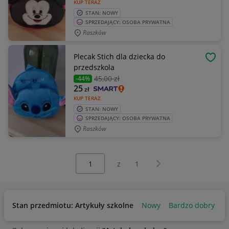
KUP TERAZ
STAN: NOWY
SPRZEDAJĄCY: OSOBA PRYWATNA
Raszków
Plecak Stich dla dziecka do
OBSE
przedszkola
45
,00 zł
-44%
25
zł
KUP TERAZ
STAN: NOWY
SPRZEDAJĄCY: OSOBA PRYWATNA
Raszków
Wybierz stronę:
Następna strona
z
1
Stan przedmiotu: Artykuły szkolne
Nowy
Bardzo dobry