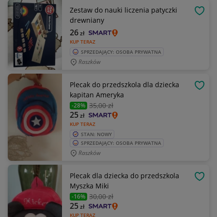
Zestaw do nauki liczenia patyczki
OBSE
drewniany
26
zł
KUP TERAZ
SPRZEDAJĄCY: OSOBA PRYWATNA
Raszków
Plecak do przedszkola dla dziecka
OBSE
kapitan Ameryka
35
,00 zł
-28%
25
zł
KUP TERAZ
STAN: NOWY
SPRZEDAJĄCY: OSOBA PRYWATNA
Raszków
Plecak dla dziecka do przedszkola
OBSE
Myszka Miki
30
,00 zł
-16%
25
zł
KUP TERAZ