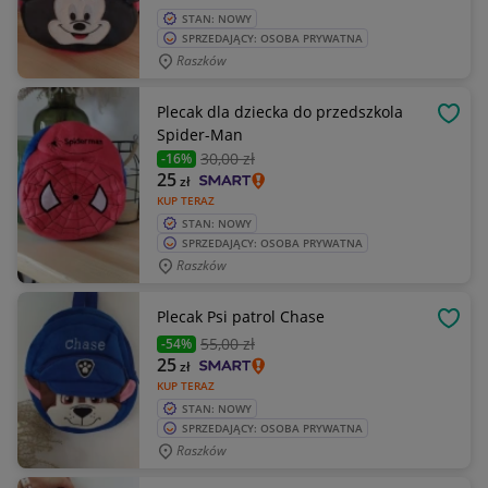
STAN: NOWY
SPRZEDAJĄCY: OSOBA PRYWATNA
Raszków
Plecak dla dziecka do przedszkola
OBSE
Spider-Man
30
,00 zł
-16%
25
zł
KUP TERAZ
STAN: NOWY
SPRZEDAJĄCY: OSOBA PRYWATNA
Raszków
Plecak Psi patrol Chase
OBSE
55
,00 zł
-54%
25
zł
KUP TERAZ
STAN: NOWY
SPRZEDAJĄCY: OSOBA PRYWATNA
Raszków