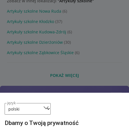
Zobacz w innej lokalizacji
"Artykuły szkolne"
Artykuły szkolne Nowa Ruda
(6)
Artykuły szkolne Kłodzko
(37)
Artykuły szkolne Kudowa-Zdrój
(6)
Artykuły szkolne Dzierżoniów
(30)
Artykuły szkolne Ząbkowice Śląskie
(6)
POKAŻ WIĘCEJ
język
Dbamy o Twoją prywatność