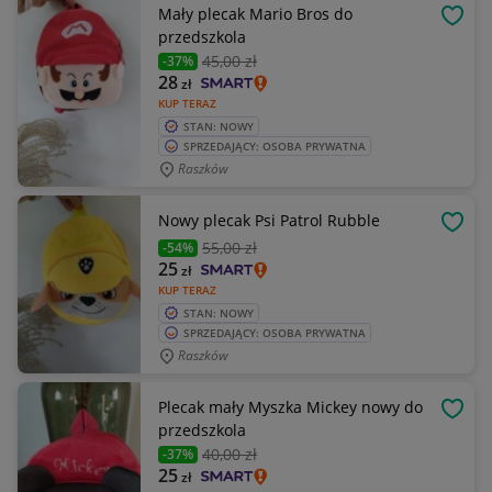
Mały plecak Mario Bros do
OBSE
przedszkola
45
,00 zł
-37%
28
zł
KUP TERAZ
STAN: NOWY
SPRZEDAJĄCY: OSOBA PRYWATNA
Raszków
Nowy plecak Psi Patrol Rubble
OBSE
55
,00 zł
-54%
25
zł
KUP TERAZ
STAN: NOWY
SPRZEDAJĄCY: OSOBA PRYWATNA
Raszków
Plecak mały Myszka Mickey nowy do
OBSE
przedszkola
40
,00 zł
-37%
25
zł