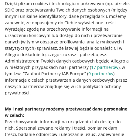
Dzięki plikom cookies i technologiom pokrewnym
(np. piksele,
SDK)
oraz przetwarzaniu Twoich danych osobowych
(między
innymi unikalne identyfikatory, dane przeglądarki)
, możemy
zapewnić, że dopasujemy do Ciebie wyświetlane treści.
Wyrażając zgodę na przechowywanie informacji na
urządzeniu końcowym lub dostęp do nich i przetwarzanie
danych (w tym w obszarze profilowania, analiz rynkowych i
statystycznych) sprawiasz, że łatwiej będzie odnaleźć Ci w
Allegro dokładnie to, czego szukasz i potrzebujesz.
Administratorem Twoich danych osobowych będzie Allegro a
w niektórych przypadkach nasi partnerzy (
17
partnerów
), w
tym tzw. “Zaufani Partnerzy IAB Europe” (
9
partnerów
).
Przydatne informacje
Informacja o celach przetwarzania danych osobowych przez
naszych partnerów znajduje się w ich politykach ochrony
prywatności.
Jak to działa
Napisz do nas
My i nasi partnerzy możemy przetwarzać dane personalne
w celach:
Allegro Gadane dla sprzedających
Przechowywanie informacji na urządzeniu lub dostęp do
Allegro Gadane dla kupujących
nich
.
Spersonalizowane reklamy i treści, pomiar reklam i
treści, badanie odbiorców i ulepszanie usług
.
Zapewnienie