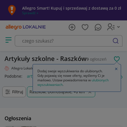
Allegro Smart! Kupuj i sprzedawaj z dostawą za 0 zł
Sprawdź »
Otwórz menu z kategoriami
szukaj
Artykuły szkolne - Raszków
9
ogłoszeń
POL
Allegro Lokalnie
Dziecko
Artykuły szkolne
Zamkn
Dodaj swoje wyszukiwania do ulubionych.
Gdy pojawią się nowe oferty, wyślemy Ci je
Podobne:
artykuły szkolne
artykuły szkolne i biurowe
artyk
mailowo. Ustaw powiadomienia w
ulubionych
wyszukiwaniach
.
Filtruj
Raszków, Dolnośląskie, +0 km
Ogłoszenia