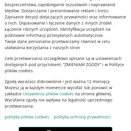
Mapa miejscowości
bezpieczeństwa, zapobieganie oszustwom i naprawianie
błędów
.
Dostarczanie i prezentowanie reklam i treści
.
Informacje prawne
Zapisanie decyzji dotyczących prywatności oraz informowanie
o nich
.
Dopasowanie i łączenie danych z innych źródeł
.
Regulamin
Łączenie różnych urządzeń
.
Identyfikacja urządzeń na
podstawie informacji przesyłanych automatycznie
.
Polityka plików "cookies"
Twoje dane personalne przetwarzamy również w celu
ułatwiania korzystania z naszych stron
Ustawienia plików "cookies"
Cele przetwarzania szczegółowo opisane są w ustawieniach
Udostępnianie lokalizacji
dostępnych pod przyciskiem: “ZMIENIAM ZGODY” i w Polityce
Informacje dla Aktu o Usługach Cyfrowych
plików cookies.
Zgodę wyrażasz dobrowolnie i jest ważna 12 miesięcy.
Pobierz aplikację
Możesz ją w każdym momencie wycofać lub ponowić w
zakładce
Ustawienia plików cookies
na stronie głównej.
Wycofanie zgody nie wpływa na legalność uprzedniego
przetwarzania.
polityka plików cookies
polityka ochrony prywatności