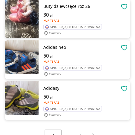
Buty dziewczęce roz 26
OBSE
30
zł
KUP TERAZ
SPRZEDAJĄCY: OSOBA PRYWATNA
Kowary
Adidas neo
OBSE
50
zł
KUP TERAZ
SPRZEDAJĄCY: OSOBA PRYWATNA
Kowary
Adidasy
OBSE
50
zł
KUP TERAZ
SPRZEDAJĄCY: OSOBA PRYWATNA
Kowary
Wybierz stronę:
Następna strona