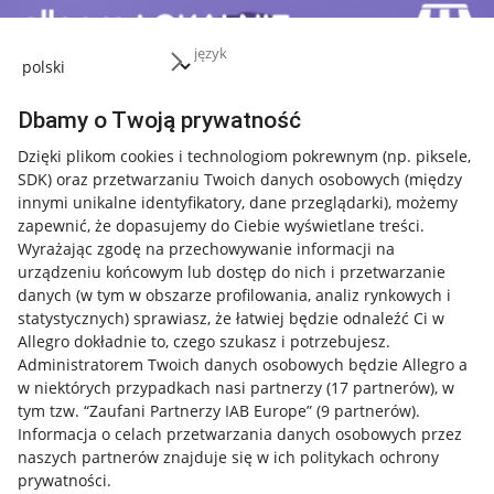
język
Dbamy o Twoją prywatność
Dzięki plikom cookies i technologiom pokrewnym
(np. piksele,
SDK)
oraz przetwarzaniu Twoich danych osobowych
(między
innymi unikalne identyfikatory, dane przeglądarki)
, możemy
zapewnić, że dopasujemy do Ciebie wyświetlane treści.
Wyrażając zgodę na przechowywanie informacji na
urządzeniu końcowym lub dostęp do nich i przetwarzanie
danych (w tym w obszarze profilowania, analiz rynkowych i
statystycznych) sprawiasz, że łatwiej będzie odnaleźć Ci w
Allegro dokładnie to, czego szukasz i potrzebujesz.
Administratorem Twoich danych osobowych będzie Allegro a
w niektórych przypadkach nasi partnerzy (
17
partnerów
), w
tym tzw. “Zaufani Partnerzy IAB Europe” (
9
partnerów
).
Przydatne informacje
Informacja o celach przetwarzania danych osobowych przez
naszych partnerów znajduje się w ich politykach ochrony
prywatności.
Jak to działa