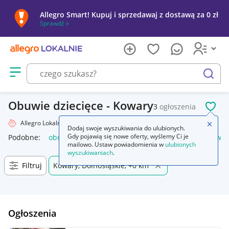
Allegro Smart! Kupuj i sprzedawaj z dostawą za 0 zł
Sprawdź »
Otwórz menu z kategoriami
szukaj
Obuwie dziecięce - Kowary
3
ogłoszenia
POL
Allegro Lokalnie
Dziecko
Obuwie
Zamkn
Dodaj swoje wyszukiwania do ulubionych.
Gdy pojawią się nowe oferty, wyślemy Ci je
Podobne:
obuwie
obuwie męskie
obuwie damskie
obuwie
mailowo. Ustaw powiadomienia w
ulubionych
wyszukiwaniach
.
Filtruj
Kowary, Dolnośląskie, +0 km
Ogłoszenia