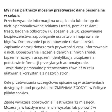
Napisz do nas
My i nasi partnerzy możemy przetwarzać dane personalne
w celach:
Allegro Gadane dla sprzedających
Przechowywanie informacji na urządzeniu lub dostęp do
Allegro Gadane dla kupujących
nich
.
Spersonalizowane reklamy i treści, pomiar reklam i
treści, badanie odbiorców i ulepszanie usług
.
Zapewnienie
Mapa miejscowości
bezpieczeństwa, zapobieganie oszustwom i naprawianie
błędów
.
Dostarczanie i prezentowanie reklam i treści
.
Informacje prawne
Zapisanie decyzji dotyczących prywatności oraz informowanie
o nich
.
Dopasowanie i łączenie danych z innych źródeł
.
Regulamin
Łączenie różnych urządzeń
.
Identyfikacja urządzeń na
podstawie informacji przesyłanych automatycznie
.
Polityka plików "cookies"
Twoje dane personalne przetwarzamy również w celu
ułatwiania korzystania z naszych stron
Ustawienia plików "cookies"
Cele przetwarzania szczegółowo opisane są w ustawieniach
Udostępnianie lokalizacji
dostępnych pod przyciskiem: “ZMIENIAM ZGODY” i w Polityce
Informacje dla Aktu o Usługach Cyfrowych
plików cookies.
Zgodę wyrażasz dobrowolnie i jest ważna 12 miesięcy.
Pobierz aplikację
Możesz ją w każdym momencie wycofać lub ponowić w