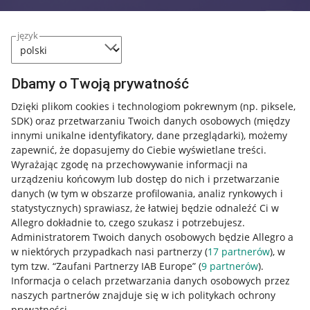
język
Dbamy o Twoją prywatność
Dzięki plikom cookies i technologiom pokrewnym
(np. piksele,
SDK)
oraz przetwarzaniu Twoich danych osobowych
(między
innymi unikalne identyfikatory, dane przeglądarki)
, możemy
zapewnić, że dopasujemy do Ciebie wyświetlane treści.
Wyrażając zgodę na przechowywanie informacji na
urządzeniu końcowym lub dostęp do nich i przetwarzanie
danych (w tym w obszarze profilowania, analiz rynkowych i
statystycznych) sprawiasz, że łatwiej będzie odnaleźć Ci w
Allegro dokładnie to, czego szukasz i potrzebujesz.
Administratorem Twoich danych osobowych będzie Allegro a
w niektórych przypadkach nasi partnerzy (
17
partnerów
), w
tym tzw. “Zaufani Partnerzy IAB Europe” (
9
partnerów
).
Przydatne informacje
Informacja o celach przetwarzania danych osobowych przez
naszych partnerów znajduje się w ich politykach ochrony
prywatności.