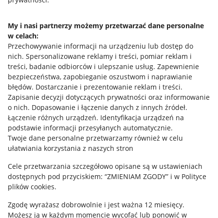
Jak to działa
Napisz do nas
My i nasi partnerzy możemy przetwarzać dane personalne
w celach:
Allegro Gadane dla sprzedających
Przechowywanie informacji na urządzeniu lub dostęp do
Allegro Gadane dla kupujących
nich
.
Spersonalizowane reklamy i treści, pomiar reklam i
treści, badanie odbiorców i ulepszanie usług
.
Zapewnienie
Mapa miejscowości
bezpieczeństwa, zapobieganie oszustwom i naprawianie
błędów
.
Dostarczanie i prezentowanie reklam i treści
.
Informacje prawne
Zapisanie decyzji dotyczących prywatności oraz informowanie
o nich
.
Dopasowanie i łączenie danych z innych źródeł
.
Regulamin
Łączenie różnych urządzeń
.
Identyfikacja urządzeń na
podstawie informacji przesyłanych automatycznie
.
Polityka plików "cookies"
Twoje dane personalne przetwarzamy również w celu
ułatwiania korzystania z naszych stron
Ustawienia plików "cookies"
Cele przetwarzania szczegółowo opisane są w ustawieniach
Udostępnianie lokalizacji
dostępnych pod przyciskiem: “ZMIENIAM ZGODY” i w Polityce
Informacje dla Aktu o Usługach Cyfrowych
plików cookies.
Zgodę wyrażasz dobrowolnie i jest ważna 12 miesięcy.
Pobierz aplikację
Możesz ją w każdym momencie wycofać lub ponowić w