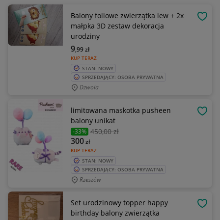
Balony foliowe zwierzątka lew + 2x
OBSE
małpka 3D zestaw dekoracja
urodziny
9
,99
zł
KUP TERAZ
STAN: NOWY
SPRZEDAJĄCY: OSOBA PRYWATNA
Dzwola
limitowana maskotka pusheen
OBSE
balony unikat
450
,00 zł
-33%
300
zł
KUP TERAZ
STAN: NOWY
SPRZEDAJĄCY: OSOBA PRYWATNA
Rzeszów
Set urodzinowy topper happy
OBSE
birthday balony zwierzątka