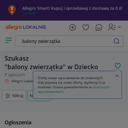
Allegro Smart! Kupuj i sprzedawaj z dostawą za 0 zł
Sprawdź »
Otwórz menu z kategoriami
szukaj
Szukasz
balony zwierzątka
w Dziecko
POL
7
ogłoszeń
Zamkn
Dodaj swoje wyszukiwania do ulubionych.
Allegro Lokalnie
Dziecko
Wyniki wyszukiwania
Gdy pojawią się nowe oferty, wyślemy Ci je
mailowo. Ustaw powiadomienia w
ulubionych
wyszukiwaniach
.
Filtruj
Nowy
Ogłoszenia