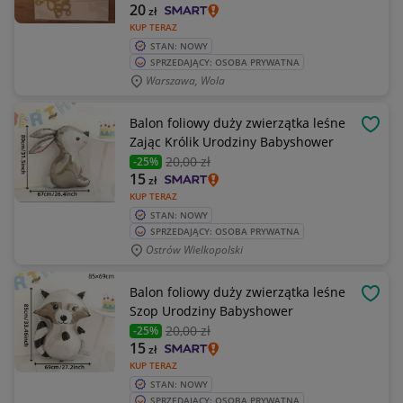
20
zł
KUP TERAZ
STAN: NOWY
SPRZEDAJĄCY: OSOBA PRYWATNA
Warszawa, Wola
Balon foliowy duży zwierzątka leśne
OBSE
Zając Królik Urodziny Babyshower
20
,00 zł
-25%
15
zł
KUP TERAZ
STAN: NOWY
SPRZEDAJĄCY: OSOBA PRYWATNA
Ostrów Wielkopolski
Balon foliowy duży zwierzątka leśne
OBSE
Szop Urodziny Babyshower
20
,00 zł
-25%
15
zł
KUP TERAZ
STAN: NOWY
SPRZEDAJĄCY: OSOBA PRYWATNA