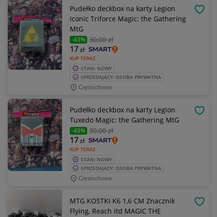
Pudełko deckbox na karty Legion
OBSE
Iconic Triforce Magic: the Gathering
MtG
30
,00 zł
-43%
17
zł
KUP TERAZ
STAN: NOWY
SPRZEDAJĄCY: OSOBA PRYWATNA
Częstochowa
Pudełko deckbox na karty Legion
OBSE
Tuxedo Magic: the Gathering MtG
30
,00 zł
-43%
17
zł
KUP TERAZ
STAN: NOWY
SPRZEDAJĄCY: OSOBA PRYWATNA
Częstochowa
MTG KOSTKI K6 1,6 CM Znacznik
OBSE
Flying, Reach itd MAGIC THE