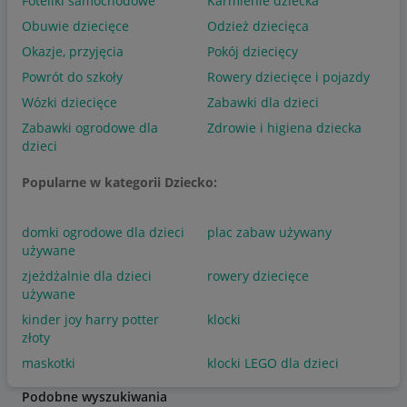
Foteliki samochodowe
Karmienie dziecka
Obuwie dziecięce
Odzież dziecięca
Okazje, przyjęcia
Pokój dziecięcy
Powrót do szkoły
Rowery dziecięce i pojazdy
Wózki dziecięce
Zabawki dla dzieci
Zabawki ogrodowe dla
Zdrowie i higiena dziecka
dzieci
Popularne w kategorii Dziecko:
domki ogrodowe dla dzieci
plac zabaw używany
używane
zjeżdżalnie dla dzieci
rowery dziecięce
używane
kinder joy harry potter
klocki
złoty
maskotki
klocki LEGO dla dzieci
Podobne wyszukiwania