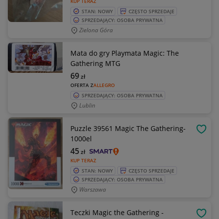
KUP TERAZ
STAN: NOWY
CZĘSTO SPRZEDAJE
SPRZEDAJĄCY: OSOBA PRYWATNA
Zielona Góra
Mata do gry Playmata Magic: The
Gathering MTG
69
zł
OFERTA Z
ALLEGRO
SPRZEDAJĄCY: OSOBA PRYWATNA
Lublin
Puzzle 39561 Magic The Gathering-
OBSE
1000el
45
zł
KUP TERAZ
STAN: NOWY
CZĘSTO SPRZEDAJE
SPRZEDAJĄCY: OSOBA PRYWATNA
Warszawa
Teczki Magic the Gathering -
OBSE