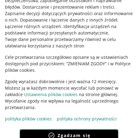
bezpieczeństwa, zapobieganie oszustwom i naprawianie
błędów
.
Dostarczanie i prezentowanie reklam i treści
.
Informacje prawne
Zapisanie decyzji dotyczących prywatności oraz informowanie
o nich
.
Dopasowanie i łączenie danych z innych źródeł
.
Regulamin
Łączenie różnych urządzeń
.
Identyfikacja urządzeń na
podstawie informacji przesyłanych automatycznie
.
Polityka plików "cookies"
Twoje dane personalne przetwarzamy również w celu
ułatwiania korzystania z naszych stron
Ustawienia plików "cookies"
Cele przetwarzania szczegółowo opisane są w ustawieniach
Udostępnianie lokalizacji
dostępnych pod przyciskiem: “ZMIENIAM ZGODY” i w Polityce
Informacje dla Aktu o Usługach Cyfrowych
plików cookies.
Zgodę wyrażasz dobrowolnie i jest ważna 12 miesięcy.
Pobierz aplikację
Możesz ją w każdym momencie wycofać lub ponowić w
zakładce
Ustawienia plików cookies
na stronie głównej.
Wycofanie zgody nie wpływa na legalność uprzedniego
przetwarzania.
polityka plików cookies
polityka ochrony prywatności
Zgadzam się