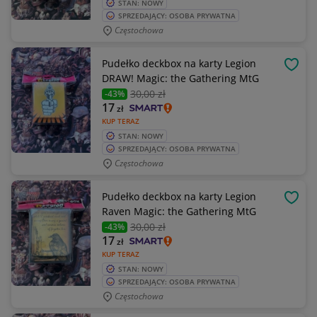
STAN: NOWY
SPRZEDAJĄCY: OSOBA PRYWATNA
Częstochowa
Pudełko deckbox na karty Legion
OBSE
DRAW! Magic: the Gathering MtG
30
,00 zł
-43%
17
zł
KUP TERAZ
STAN: NOWY
SPRZEDAJĄCY: OSOBA PRYWATNA
Częstochowa
Pudełko deckbox na karty Legion
OBSE
Raven Magic: the Gathering MtG
30
,00 zł
-43%
17
zł
KUP TERAZ
STAN: NOWY
SPRZEDAJĄCY: OSOBA PRYWATNA
Częstochowa