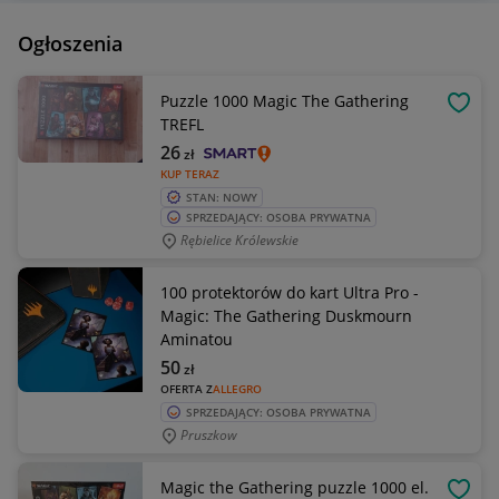
Ogłoszenia
Puzzle 1000 Magic The Gathering
OBSE
TREFL
26
zł
KUP TERAZ
STAN: NOWY
SPRZEDAJĄCY: OSOBA PRYWATNA
Rębielice Królewskie
100 protektorów do kart Ultra Pro -
Magic: The Gathering Duskmourn
Aminatou
50
zł
OFERTA Z
ALLEGRO
SPRZEDAJĄCY: OSOBA PRYWATNA
Pruszkow
Magic the Gathering puzzle 1000 el.