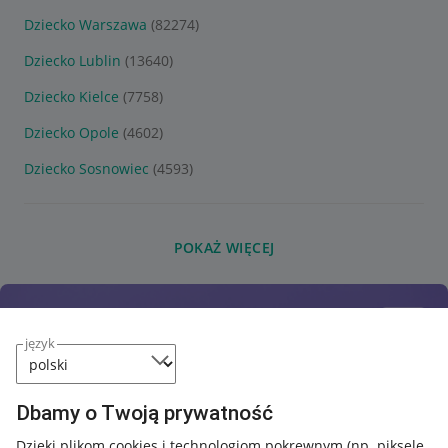
Dziecko Warszawa
(82274)
Dziecko Lublin
(13640)
Dziecko Kielce
(7758)
Dziecko Opole
(4602)
Dziecko Sosnowiec
(4593)
POKAŻ WIĘCEJ
język
Dbamy o Twoją prywatność
Dzięki plikom cookies i technologiom pokrewnym
(np. piksele,