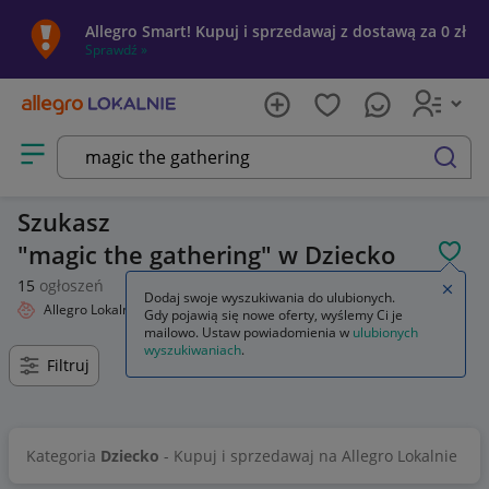
Allegro Smart! Kupuj i sprzedawaj z dostawą za 0 zł
Sprawdź »
Otwórz menu z kategoriami
szukaj
Szukasz
magic the gathering
w Dziecko
POL
15
ogłoszeń
Zamkn
Dodaj swoje wyszukiwania do ulubionych.
Allegro Lokalnie
Dziecko
Wyniki wyszukiwania
Gdy pojawią się nowe oferty, wyślemy Ci je
mailowo. Ustaw powiadomienia w
ulubionych
wyszukiwaniach
.
Filtruj
Kategoria
Dziecko
- Kupuj i sprzedawaj na Allegro Lokalnie