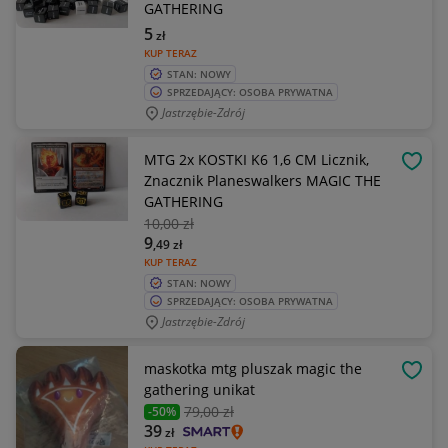
GATHERING
5
zł
KUP TERAZ
STAN: NOWY
SPRZEDAJĄCY: OSOBA PRYWATNA
Jastrzębie-Zdrój
MTG 2x KOSTKI K6 1,6 CM Licznik,
OBSE
Znacznik Planeswalkers MAGIC THE
GATHERING
10
,00 zł
9
,49
zł
KUP TERAZ
STAN: NOWY
SPRZEDAJĄCY: OSOBA PRYWATNA
Jastrzębie-Zdrój
maskotka mtg pluszak magic the
OBSE
gathering unikat
79
,00 zł
-50%
39
zł