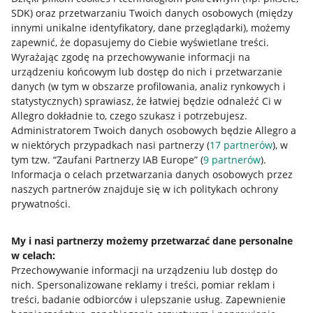
SDK)
oraz przetwarzaniu Twoich danych osobowych
(między
innymi unikalne identyfikatory, dane przeglądarki)
, możemy
zapewnić, że dopasujemy do Ciebie wyświetlane treści.
Wyrażając zgodę na przechowywanie informacji na
urządzeniu końcowym lub dostęp do nich i przetwarzanie
danych (w tym w obszarze profilowania, analiz rynkowych i
statystycznych) sprawiasz, że łatwiej będzie odnaleźć Ci w
Allegro dokładnie to, czego szukasz i potrzebujesz.
Administratorem Twoich danych osobowych będzie Allegro a
w niektórych przypadkach nasi partnerzy (
17
partnerów
), w
tym tzw. “Zaufani Partnerzy IAB Europe” (
9
partnerów
).
Przydatne informacje
Informacja o celach przetwarzania danych osobowych przez
naszych partnerów znajduje się w ich politykach ochrony
prywatności.
Jak to działa
Napisz do nas
My i nasi partnerzy możemy przetwarzać dane personalne
w celach:
Allegro Gadane dla sprzedających
Przechowywanie informacji na urządzeniu lub dostęp do
Allegro Gadane dla kupujących
nich
.
Spersonalizowane reklamy i treści, pomiar reklam i
treści, badanie odbiorców i ulepszanie usług
.
Zapewnienie
Mapa miejscowości