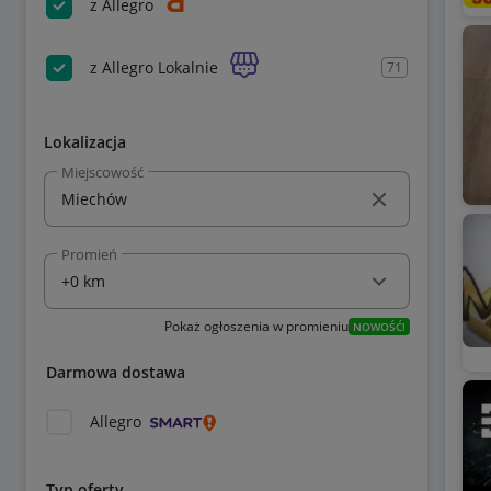
z Allegro
z Allegro Lokalnie
71
Lokalizacja
Miejscowość
Promień
Pokaż ogłoszenia w promieniu
NOWOŚĆ!
Darmowa dostawa
Allegro
Typ oferty