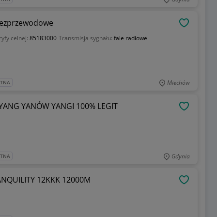
 bezprzewodowe
OBSERWU
ryfy celnej:
85183000
Transmisja sygnału:
fale radiowe
Miechów
ATNA
 YANG YANÓW YANGI 100% LEGIT
OBSERWU
Gdynia
ATNA
RANQUILITY 12KKK 12000M
OBSERWU