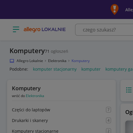
All
Otwórz menu z kategoriami
Komputery
71
ogłoszeń
Allegro Lokalnie
Elektronika
Komputery
Podobne:
komputer stacjonarny
komputer
komputery g
Komputery
Wido
wróć do
Elektronika
Części do laptopów
7
Og
Drukarki i skanery
4
Komputery stacjonarne
2