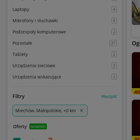
Laptopy
4
Mikrofony i słuchawki
8
Podzespoły komputerowe
2
Og
Pozostałe
37
Tablety
2
Urządzenia sieciowe
3
Urządzenia wskazujące
2
Filtry
Wyczyść
Miechów, Małopolskie, +0 km
Oferty
NOWOŚĆ!