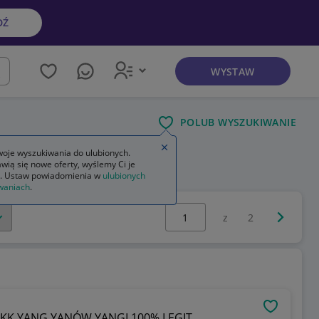
DŹ
WYSTAW
kaj
POLUB WYSZUKIWANIE
Zamknij wskazówkę
oje wyszukiwania do ulubionych.
wią się nowe oferty, wyślemy Ci je
. Ustaw powiadomienia w
ulubionych
waniach
.
Wybierz stronę:
Następna 
z
2
OBSERWU
KKK YANG YANÓW YANGI 100% LEGIT