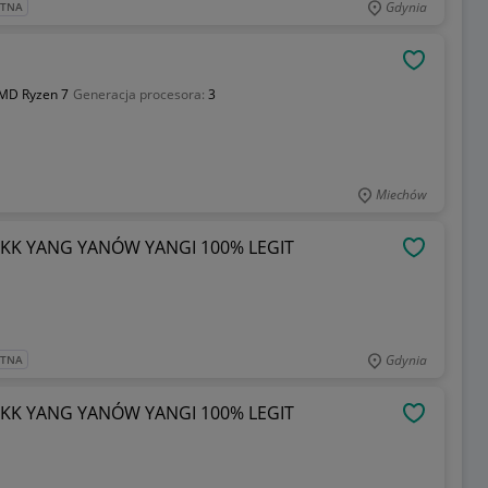
Gdynia
ATNA
OBSERWU
MD Ryzen 7
Generacja procesora:
3
Miechów
KKK YANG YANÓW YANGI 100% LEGIT
OBSERWU
Gdynia
ATNA
KKK YANG YANÓW YANGI 100% LEGIT
OBSERWU