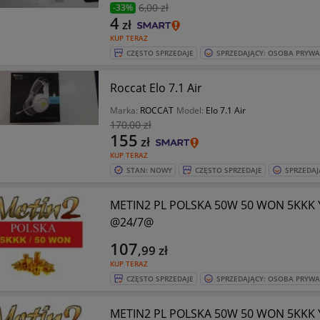
6
,00 zł
-33%
4
zł
KUP TERAZ
CZĘSTO SPRZEDAJE
SPRZEDAJĄCY: OSOBA PRYW
Roccat Elo 7.1 Air
Marka:
ROCCAT
Model:
Elo 7.1 Air
170
,00 zł
155
zł
KUP TERAZ
STAN: NOWY
CZĘSTO SPRZEDAJE
SPRZEDAJ
METIN2 PL POLSKA 50W 50 WON 5KKK
@24/7@
107
,99
zł
KUP TERAZ
CZĘSTO SPRZEDAJE
SPRZEDAJĄCY: OSOBA PRYW
METIN2 PL POLSKA 50W 50 WON 5KKK