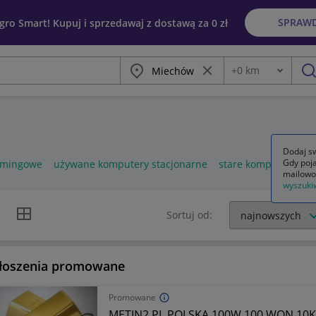
SPRAW
egro Smart! Kupuj i sprzedawaj z dostawą za 0 zł
Miasto
Wyczyść frazę
+
0
km
Odległość
szu
Dodaj sw
Gdy poja
amingowe
używane komputery stacjonarne
stare komputery
mailowo
wyszuki
k listy
Widok siatki
Sortuj od:
łoszenia promowane
Promowane
METIN2 PL POLSKA 100W 100 WON 10