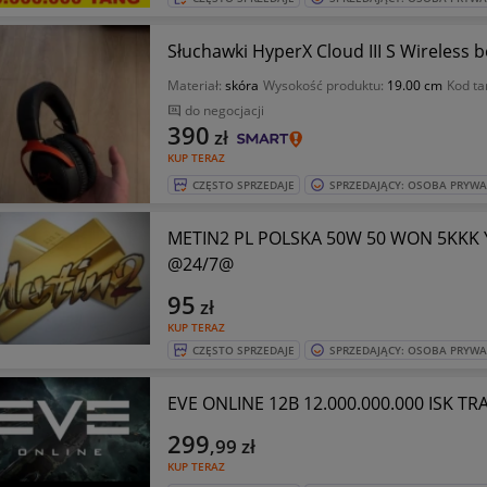
Słuchawki HyperX Cloud III S Wireless
Materiał:
skóra
Wysokość produktu:
19.00 cm
Kod ta
do negocjacji
390
zł
KUP TERAZ
CZĘSTO SPRZEDAJE
SPRZEDAJĄCY: OSOBA PRYW
METIN2 PL POLSKA 50W 50 WON 5KKK
@24/7@
95
zł
KUP TERAZ
CZĘSTO SPRZEDAJE
SPRZEDAJĄCY: OSOBA PRYW
EVE ONLINE 12B 12.000.000.000 ISK T
299
,99
zł
KUP TERAZ