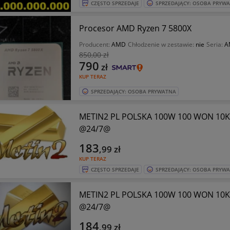
CZĘSTO SPRZEDAJE
SPRZEDAJĄCY: OSOBA PRYW
Procesor AMD Ryzen 7 5800X
Producent:
AMD
Chłodzenie w zestawie:
nie
Seria:
A
850
,00 zł
790
zł
KUP TERAZ
SPRZEDAJĄCY: OSOBA PRYWATNA
METIN2 PL POLSKA 100W 100 WON 10
@24/7@
183
,99
zł
KUP TERAZ
CZĘSTO SPRZEDAJE
SPRZEDAJĄCY: OSOBA PRYW
METIN2 PL POLSKA 100W 100 WON 10
@24/7@
184
,99
zł