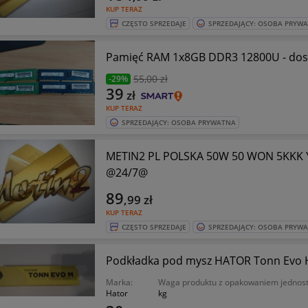
KUP TERAZ
CZĘSTO SPRZEDAJE
SPRZEDAJĄCY: OSOBA PRYW
Pamięć RAM 1x8GB DDR3 12800U - dos
55
,00 zł
-29%
39
zł
KUP TERAZ
SPRZEDAJĄCY: OSOBA PRYWATNA
METIN2 PL POLSKA 50W 50 WON 5KKK
@24/7@
89
,99
zł
KUP TERAZ
CZĘSTO SPRZEDAJE
SPRZEDAJĄCY: OSOBA PRYW
Podkładka pod mysz HATOR Tonn Evo 
Marka:
Waga produktu z opakowaniem jedno
Hator
kg