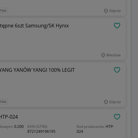
Gdynia
ATNA
tępne 6szt Samsung/SK Hynix
OBSERWU
Miechów
 YANG YANÓW YANGI 100% LEGIT
OBSERWU
Gdynia
ATNA
HTP-024
OBSERWU
stkowym:
0.200
EAN (GTIN):
Kod producenta:
HTP-
8721249196195
024