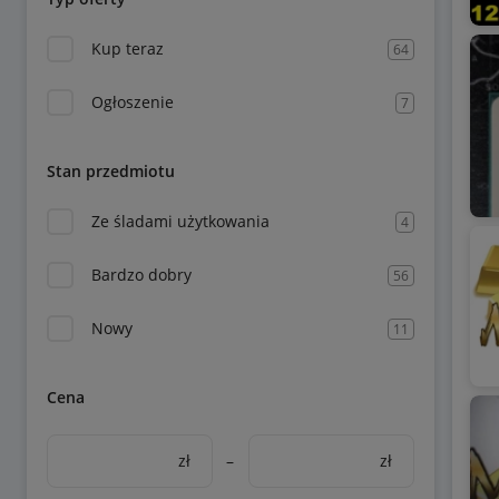
Kup teraz
64
Ogłoszenie
7
Stan przedmiotu
Ze śladami użytkowania
4
Bardzo dobry
56
Nowy
11
Cena
zł
–
zł